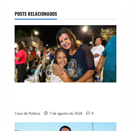
a
POSTS RELACIONADOS
v
i
g
a
t
i
o
Drª. Graça celebra fé no Riachinho e reafirma
aliança com Danilo Henrique e Antônio
n
Henrique Júnior
Caso de Politica
7 de agosto de 2026
0