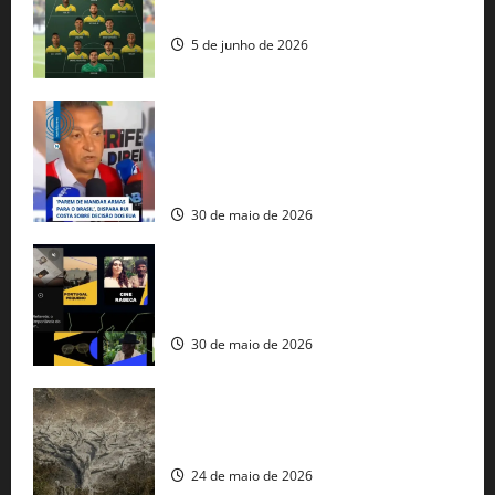
seleção brasileira na Copa do Mundo
5 de junho de 2026
Rui Costa cobra ação dos EUA contra
tráfico de armas e afirma que 80% dos
fuzis apreendidos no Brasil têm origem
americana
30 de maio de 2026
Governo federal lança plataforma
gratuita de streaming com mais de 550
produções brasileiras
30 de maio de 2026
Mudanças climáticas já atingem 85% da
população brasileira, aponta pesquisa
24 de maio de 2026