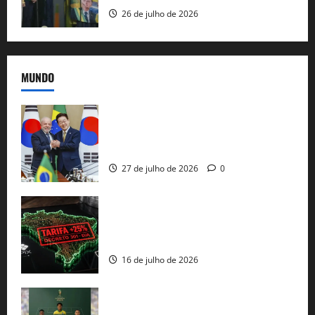
26 de julho de 2026
MUNDO
Brasil e Coreia do Sul selam pacto sobre
minerais estratégicos em resposta ao
protecionismo global
27 de julho de 2026
0
EUA taxam Brasil em 25%: Pix e
regulação digital motivam “guerra
comercial” de Washington
16 de julho de 2026
Veja datas e horários dos jogos da