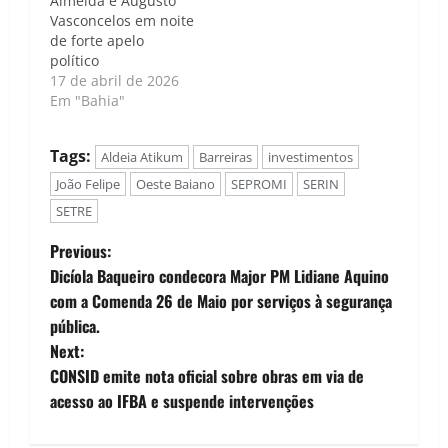
Almeida e Augusto
Vasconcelos em noite
de forte apelo
político
17 de abril de 2026
Em "Bahia"
Tags:
Aldeia Atikum
Barreiras
investimentos
João Felipe
Oeste Baiano
SEPROMI
SERIN
SETRE
P
Previous:
Dicíola Baqueiro condecora Major PM Lidiane Aquino
o
com a Comenda 26 de Maio por serviços à segurança
pública.
s
Next:
t
CONSID emite nota oficial sobre obras em via de
acesso ao IFBA e suspende intervenções
n