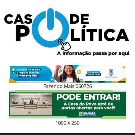
Skip
to
content
Fazendo Mais 060726
1000 X 250