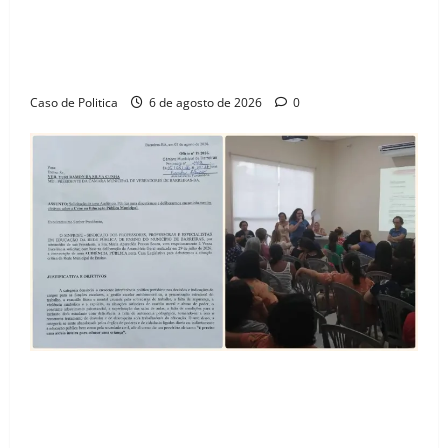
“Uma casa é o começo de uma nova história”: Tito
celebra avanço de 500 novas moradias na Vila
Amorim e o legado habitacional em Barreiras
Caso de Politica
6 de agosto de 2026
0
SINPROFE pede audiência pública na Câmara de
Barreiras sobre crise na educação e monitora
compromissos da SEDUC