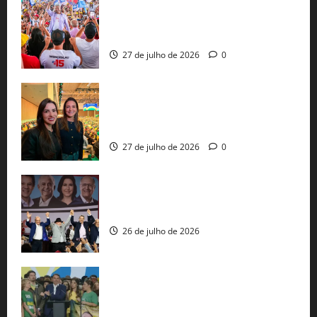
Jerônimo Rodrigues conclui PGP com
30 mil propostas e prepara entrega de
pautas a Lula
27 de julho de 2026
0
Cinthya Marabá e Roberta Roma
representam a Bahia na convenção
nacional do PL em São Paulo
27 de julho de 2026
0
Com Lula e Alckmin, PT oficializa Haddad
ao governo de SP e nacionaliza disputa
26 de julho de 2026
Sem vice, Flávio Bolsonaro oficializa
candidatura sob a sombra de ausências
e as bênçãos de uma IA