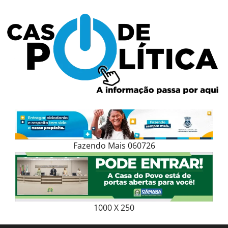
Skip
to
content
Fazendo Mais 060726
1000 X 250