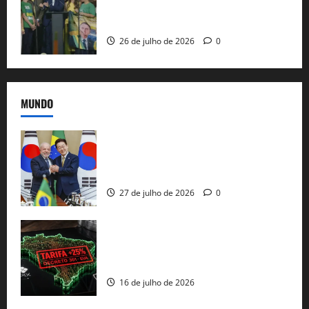
candidatura sob a sombra de ausências
e as bênçãos de uma IA
26 de julho de 2026
0
MUNDO
Brasil e Coreia do Sul selam pacto sobre
minerais estratégicos em resposta ao
protecionismo global
27 de julho de 2026
0
EUA taxam Brasil em 25%: Pix e
regulação digital motivam “guerra
comercial” de Washington
16 de julho de 2026