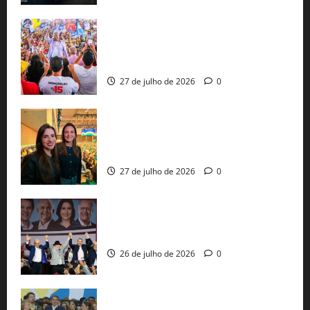
Jerônimo Rodrigues conclui PGP com
30 mil propostas e prepara entrega de
pautas a Lula
27 de julho de 2026
0
Cinthya Marabá e Roberta Roma
representam a Bahia na convenção
nacional do PL em São Paulo
27 de julho de 2026
0
Com Lula e Alckmin, PT oficializa Haddad
ao governo de SP e nacionaliza disputa
26 de julho de 2026
0
Sem vice, Flávio Bolsonaro oficializa