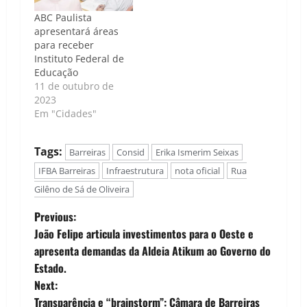
ABC Paulista
apresentará áreas
para receber
Instituto Federal de
Educação
11 de outubro de
2023
Em "Cidades"
Tags:
Barreiras
Consid
Erika Ismerim Seixas
IFBA Barreiras
Infraestrutura
nota oficial
Rua
Gilêno de Sá de Oliveira
P
Previous:
João Felipe articula investimentos para o Oeste e
o
apresenta demandas da Aldeia Atikum ao Governo do
Estado.
s
Next:
Transparência e “brainstorm”: Câmara de Barreiras