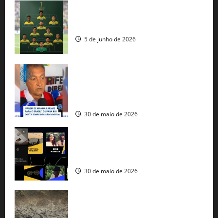
Veja datas e horários dos jogos da
seleção brasileira na Copa do Mundo
5 de junho de 2026
Rui Costa cobra ação dos EUA contra
tráfico de armas e afirma que 80% dos
fuzis apreendidos no Brasil têm origem
americana
30 de maio de 2026
Governo federal lança plataforma
gratuita de streaming com mais de 550
produções brasileiras
30 de maio de 2026
Mudanças climáticas já atingem 85% da
população brasileira, aponta pesquisa