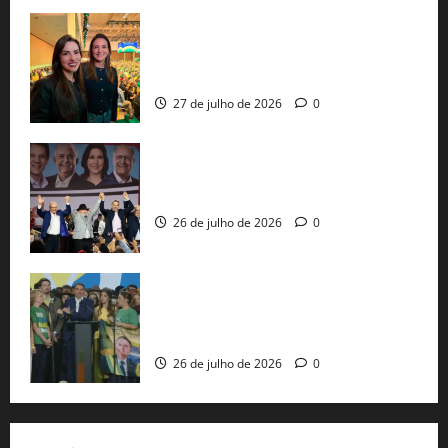
Cinthya Marabá e Roberta Roma
representam a Bahia na convenção
nacional do PL em São Paulo
27 de julho de 2026
0
Com Lula e Alckmin, PT oficializa Haddad
ao governo de SP e nacionaliza disputa
26 de julho de 2026
0
Sem vice, Flávio Bolsonaro oficializa
candidatura sob a sombra de ausências
e as bênçãos de uma IA
26 de julho de 2026
0