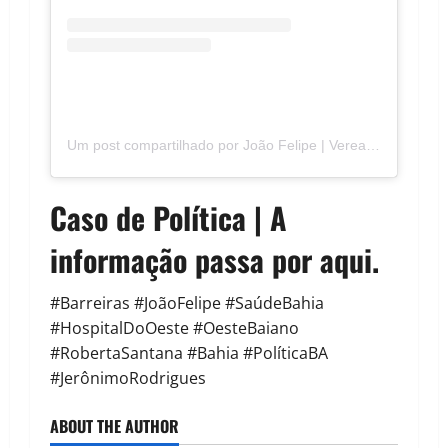
Um post compartilhado por João Felipe | Vereador em Barreiras/BA (@vereadorjoaofelipe)
Caso de Política | A
informação passa por aqui.
#Barreiras #JoãoFelipe #SaúdeBahia
#HospitalDoOeste #OesteBaiano
#RobertaSantana #Bahia #PolíticaBA
#JerônimoRodrigues
ABOUT THE AUTHOR