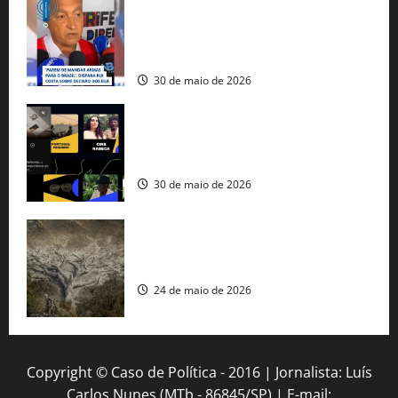
tráfico de armas e afirma que 80% dos
fuzis apreendidos no Brasil têm origem
americana
30 de maio de 2026
Governo federal lança plataforma
gratuita de streaming com mais de 550
produções brasileiras
30 de maio de 2026
Mudanças climáticas já atingem 85% da
população brasileira, aponta pesquisa
24 de maio de 2026
Copyright © Caso de Política - 2016 | Jornalista: Luís
Carlos Nunes (MTb - 86845/SP) | E-mail: