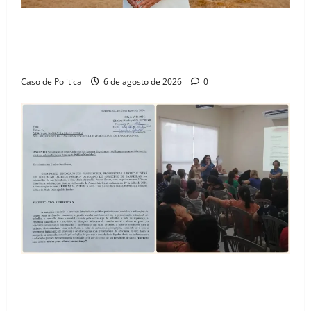
“Uma casa é o começo de uma nova história”: Tito
celebra avanço de 500 novas moradias na Vila
Amorim e o legado habitacional em Barreiras
Caso de Politica
6 de agosto de 2026
0
SINPROFE pede audiência pública na Câmara de
Barreiras sobre crise na educação e monitora
compromissos da SEDUC