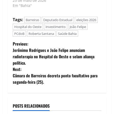
23 de maio de 2026
Em "Bahia"
Tags:
Barreiras
Deputado Estadual
eleições 2026
Hospital do Oeste
investimento
João Felipe
PCdoB
Roberta Santana
Saúde Bahia
P
Previous:
Jerônimo Rodrigues e João Felipe anunciam
o
radioterapia no Hospital do Oeste e selam aliança
política.
s
Next:
t
Câmara de Barreiras decreta ponto facultativo para
segunda-feira (25).
n
a
POSTS RELACIONADOS
v