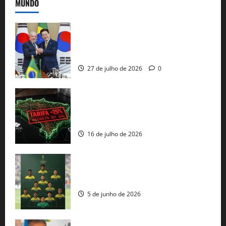
MUNDO
Brasil e Coreia do Sul selam pacto sobre
minerais estratégicos em resposta ao
protecionismo global
27 de julho de 2026
0
EUA taxam Brasil em 25%: Pix e
regulação digital motivam “guerra
comercial” de Washington
16 de julho de 2026
Veja datas e horários dos jogos da
seleção brasileira na Copa do Mundo
5 de junho de 2026
Rui Costa cobra ação dos EUA contra