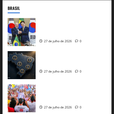
BRASIL
Brasil e Coreia do Sul selam pacto sobre
minerais estratégicos em resposta ao
protecionismo global
27 de julho de 2026
0
51 candidaturas aos governos estaduais
já estão oficializadas
27 de julho de 2026
0
Jerônimo Rodrigues conclui PGP com
30 mil propostas e prepara entrega de
pautas a Lula
27 de julho de 2026
0