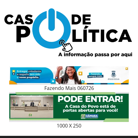
Skip
to
content
Fazendo Mais 060726
1000 X 250