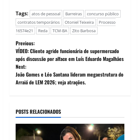
Tags:
atos de pessoal
Barreiras
concurso público
contratos temporários
Otoniel Teixeira
Processo
16574e21
Reda
TCM-BA
Zito Barbosa
P
Previous:
VÍDEO: Cliente agride funcionária de supermercado
o
após discussão por alface em Luís Eduardo Magalhães
Next:
s
João Gomes e Léo Santana lideram megaestrutura do
t
Arraiá de LEM 2026; veja atrações.
n
a
POSTS RELACIONADOS
v
i