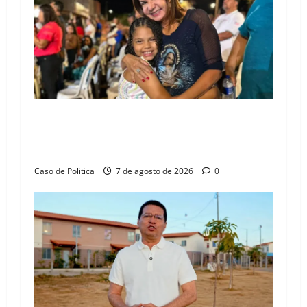
g
a
t
i
Drª. Graça celebra fé no Riachinho e reafirma
o
aliança com Danilo Henrique e Antônio
Henrique Júnior
n
Caso de Politica
7 de agosto de 2026
0