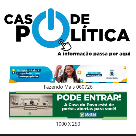
Skip
to
content
Fazendo Mais 060726
1000 X 250