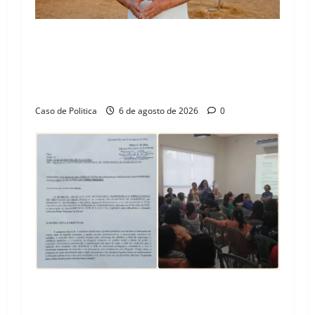
“Uma casa é o começo de uma nova história”:
Tito celebra avanço de 500 novas moradias na
Vila Amorim e o legado habitacional em
Barreiras
Caso de Politica
6 de agosto de 2026
0
SINPROFE pede audiência pública na Câmara de
Barreiras sobre crise na educação e monitora