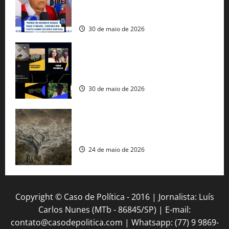
fuzis apreendidos no Brasil têm origem
americana
30 de maio de 2026
Governo federal lança plataforma
gratuita de streaming com mais de 550
produções brasileiras
30 de maio de 2026
Mudanças climáticas já atingem 85% da
população brasileira, aponta pesquisa
24 de maio de 2026
Copyright © Caso de Política - 2016 | Jornalista: Luís
Carlos Nunes (MTb - 86845/SP) | E-mail:
contato@casodepolitica.com | Whatsapp: (77) 9 9869-