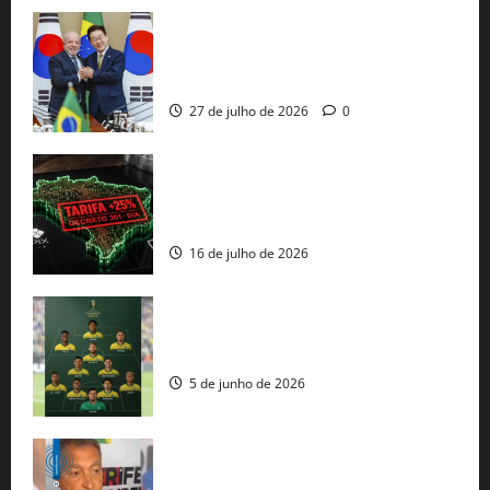
Brasil e Coreia do Sul selam pacto sobre
minerais estratégicos em resposta ao
protecionismo global
27 de julho de 2026
0
EUA taxam Brasil em 25%: Pix e
regulação digital motivam “guerra
comercial” de Washington
16 de julho de 2026
Veja datas e horários dos jogos da
seleção brasileira na Copa do Mundo
5 de junho de 2026
Rui Costa cobra ação dos EUA contra
tráfico de armas e afirma que 80% dos