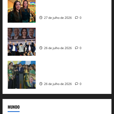
representam a Bahia na convenção
nacional do PL em São Paulo
27 de julho de 2026
0
Com Lula e Alckmin, PT oficializa Haddad
ao governo de SP e nacionaliza disputa
26 de julho de 2026
0
Sem vice, Flávio Bolsonaro oficializa
candidatura sob a sombra de ausências
e as bênçãos de uma IA
26 de julho de 2026
0
MUNDO