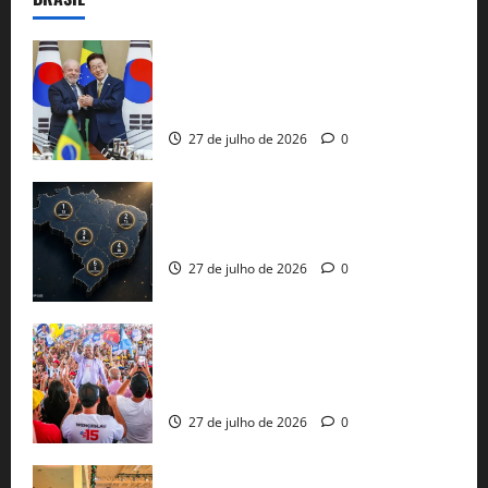
Brasil e Coreia do Sul selam pacto sobre
minerais estratégicos em resposta ao
protecionismo global
27 de julho de 2026
0
51 candidaturas aos governos estaduais
já estão oficializadas
27 de julho de 2026
0
Jerônimo Rodrigues conclui PGP com
30 mil propostas e prepara entrega de
pautas a Lula
27 de julho de 2026
0
Cinthya Marabá e Roberta Roma