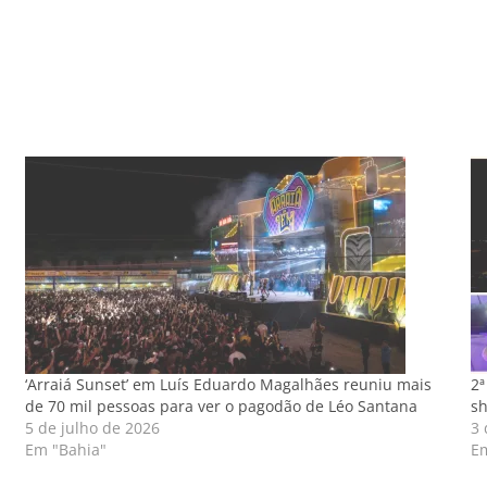
‘Arraiá Sunset’ em Luís Eduardo Magalhães reuniu mais
2ª
de 70 mil pessoas para ver o pagodão de Léo Santana
sh
5 de julho de 2026
3 
Em "Bahia"
E