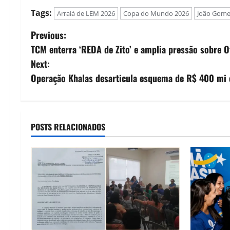
Tags:
Arraiá de LEM 2026
Copa do Mundo 2026
João Gome
P
Previous:
TCM enterra ‘REDA de Zito’ e amplia pressão sobre 
o
Next:
s
Operação Khalas desarticula esquema de R$ 400 mi e
t
n
POSTS RELACIONADOS
a
v
i
g