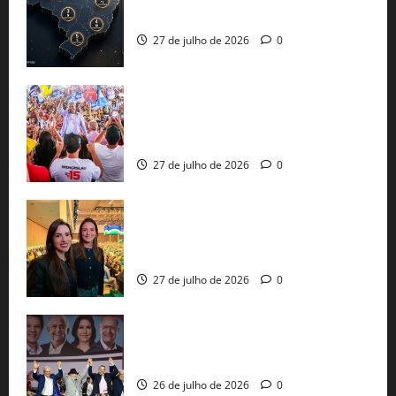
já estão oficializadas
27 de julho de 2026
0
Jerônimo Rodrigues conclui PGP com
30 mil propostas e prepara entrega de
pautas a Lula
27 de julho de 2026
0
Cinthya Marabá e Roberta Roma
representam a Bahia na convenção
nacional do PL em São Paulo
27 de julho de 2026
0
Com Lula e Alckmin, PT oficializa Haddad
ao governo de SP e nacionaliza disputa
26 de julho de 2026
0