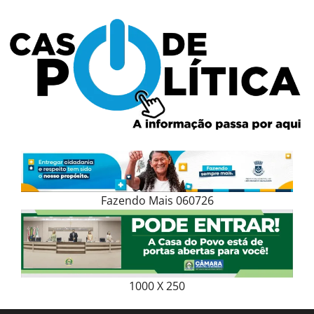
Skip
to
content
Fazendo Mais 060726
1000 X 250