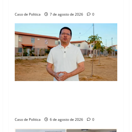
n
Henrique Júnior
Caso de Politica
7 de agosto de 2026
0
“Uma casa é o começo de uma nova história”:
Tito celebra avanço de 500 novas moradias na
Vila Amorim e o legado habitacional em
Barreiras
Caso de Politica
6 de agosto de 2026
0