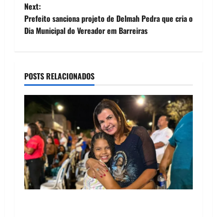
s
Next:
t
Prefeito sanciona projeto de Delmah Pedra que cria o
Dia Municipal do Vereador em Barreiras
n
a
POSTS RELACIONADOS
v
i
g
a
t
i
o
Drª. Graça celebra fé no Riachinho e reafirma
aliança com Danilo Henrique e Antônio