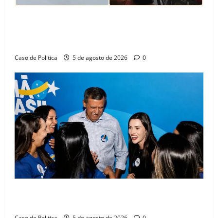
SINPROFE pede audiência pública na Câmara de
Barreiras sobre crise na educação e monitora
compromissos da SEDUC
Caso de Politica
5 de agosto de 2026
0
Barreiras recebe Cinthya Marabá e Zito Barbosa em
dia marcado pelo diálogo e força feminina
Caso de Politica
5 de agosto de 2026
0