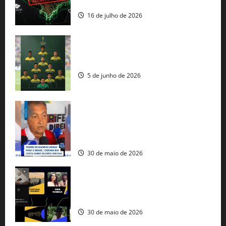
comercial” de Washington
16 de julho de 2026
Veja datas e horários dos jogos da
seleção brasileira na Copa do Mundo
5 de junho de 2026
Rui Costa cobra ação dos EUA contra
tráfico de armas e afirma que 80% dos
fuzis apreendidos no Brasil têm origem
americana
30 de maio de 2026
Governo federal lança plataforma
gratuita de streaming com mais de 550
produções brasileiras
30 de maio de 2026