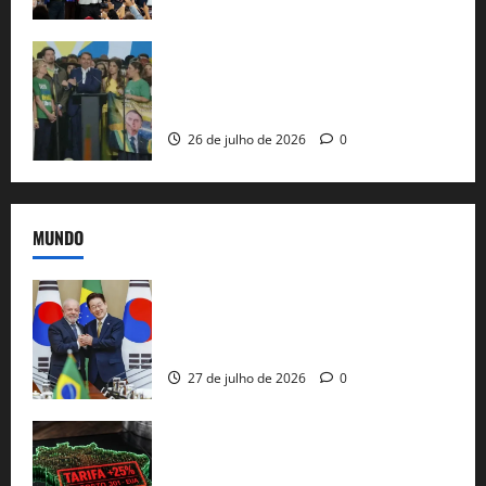
Sem vice, Flávio Bolsonaro oficializa
candidatura sob a sombra de ausências
e as bênçãos de uma IA
26 de julho de 2026
0
MUNDO
Brasil e Coreia do Sul selam pacto sobre
minerais estratégicos em resposta ao
protecionismo global
27 de julho de 2026
0
EUA taxam Brasil em 25%: Pix e
regulação digital motivam “guerra