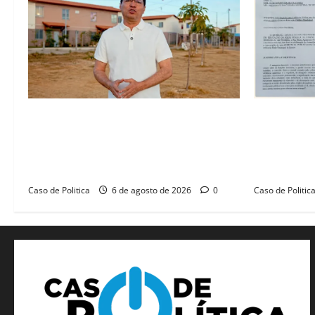
“Uma casa é o começo de uma nova
SINPROFE pe
história”: Tito celebra avanço de 500
Câmara de B
novas moradias na Vila Amorim e o
educação e
legado habitacional em Barreiras
SEDUC
Caso de Politica
6 de agosto de 2026
0
Caso de Politic