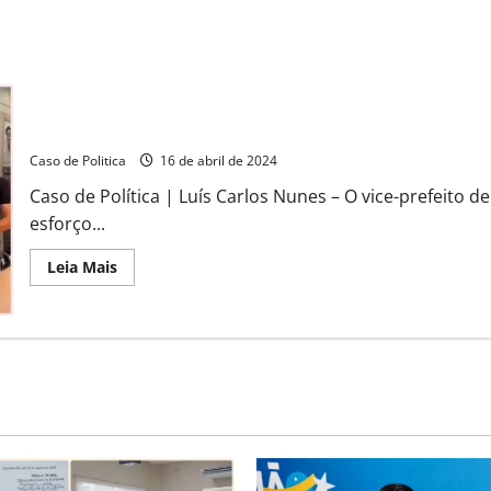
e
daagricultura
familiar
Vice-Prefeito de Barreiras, Emerson Cardoso, mobiliza líderes re
Caso de Politica
16 de abril de 2024
Caso de Política | Luís Carlos Nunes – O vice-prefeito
esforço...
Read
Leia Mais
more
about
Vice-
Prefeito
de
Barreiras,
Emerson
Cardoso,
mobiliza
líderes
regionais
para
Audiência
Pública