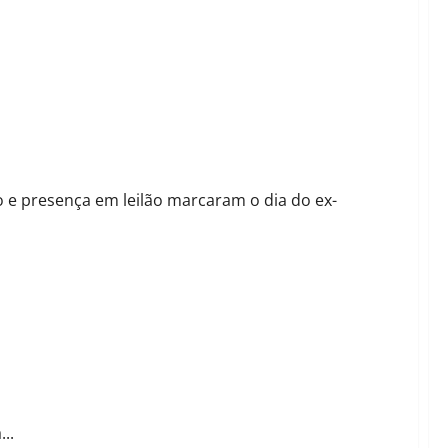
lvimento agropecuário e daagricultura familiar
io e presença em leilão marcaram o dia do ex-
..