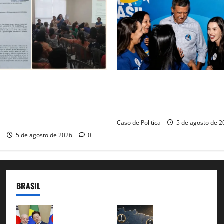
em
Brasília
de audiência pública na
Barreiras recebe Cinthya Mar
arreiras sobre crise na
Barbosa em dia marcado pelo
 monitora compromissos da
força feminina
Caso de Politica
5 de agosto de 
a
5 de agosto de 2026
0
BRASIL
Brasil e
51
Coreia
candidat