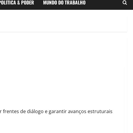
POLÍTICA & PODER
MUNDO DO TRABALHO
lvimento com união inédita entre 13 entidades do setor
rir frentes de diálogo e garantir avanços estruturais