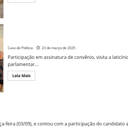
more
about
Aliança
pela
Agroindústria
da
Bahia
marca
novo
ciclo
Tito cumpre agenda movimentada em Angical com foco no desenvo
de
desenvolvimento
Caso de Política
23 de março de 2025
com
união
Participação em assinatura de convênio, visita a laticín
inédita
entre
parlamentar...
13
entidades
do
Read
Leia Mais
setor
more
about
Tito
cumpre
agenda
movimentada
em
i fazer o novo Parque de Exposições de Barreiras
Angical
com
foco
no
-feira (03/09), e contou com a participação do candidato a.
desenvolvimento
agropecuário