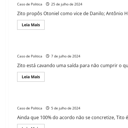
Barreiras
Caso de Politica
anuncia
25 de julho de 2024
Convenção
Partidária
Zito propôs Otoniel como vice de Danilo; Antônio 
para
o
dia
Read
Leia Mais
5
more
de
about
agosto
Reunião
secreta
agita
Deputado Antônio Henrique Jr. afirma que o Prefeito Zito b
Barreiras:
Tonhão,
Caso de Politica
Toinho
7 de julho de 2024
e
Zito
Zito está cavando uma saída para não cumprir o que 
se
encontram
na
Read
Leia Mais
“Salinha
more
dos
about
Milagres”
Deputado
às
Antônio
vésperas
Henrique
Zito confirma acordo de Brasília que beneficia Danilo, ass
das
Jr.
convenções
afirma
Caso de Politica
que
5 de julho de 2024
o
Prefeito
Ainda que 100% do acordo não se concretize, Tito é
Zito
busca