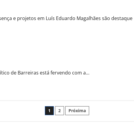
eiras com grande evento que agita a cidade
ença e projetos em Luís Eduardo Magalhães são destaque n
efeito Zito Barbosa, em 2020 apoiei ele”
ítico de Barreiras está fervendo com a...
Paginação
1
2
Próxima
de