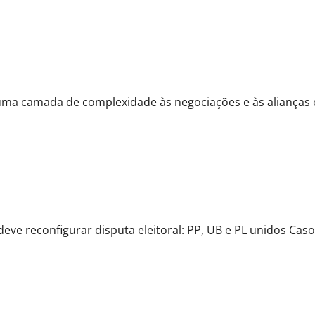
data para escolha de vice e desejo de comandar o PDT
ma camada de complexidade às negociações e às alianças el
o dá as cartas
ve reconfigurar disputa eleitoral: PP, UB e PL unidos Caso.