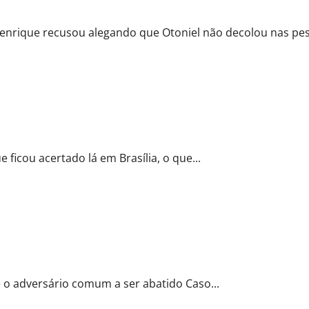
Henrique recusou alegando que Otoniel não decolou nas pesq
usca fugir de acordo político com o PP
ficou acertado lá em Brasília, o que...
ume que Otoniel não decola e mira para alvo comum
 o adversário comum a ser abatido Caso...