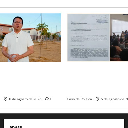
posts
é o começo de uma nova
SINPROFE pede audiência púb
Tito celebra avanço de 500
Câmara de Barreiras sobre c
ias na Vila Amorim e o
educação e monitora compro
tacional em Barreiras
SEDUC
a
6 de agosto de 2026
0
Caso de Politica
5 de agosto de 