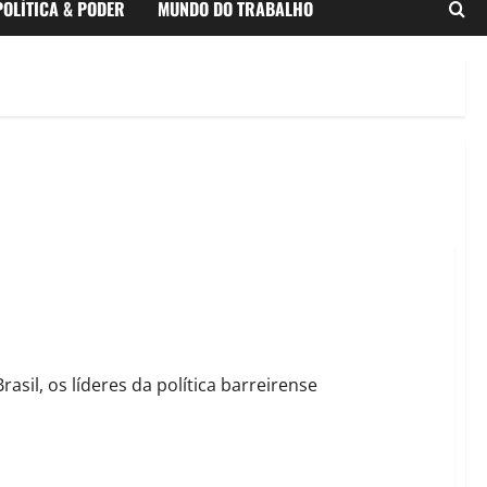
POLÍTICA & PODER
MUNDO DO TRABALHO
auicultura 4.0 de Barreiras
sil, os líderes da política barreirense