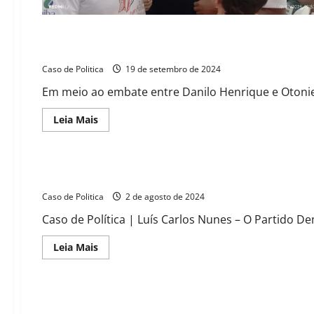
Entre as trocas de farpas de Danilo e Otoniel e pesquisas qu
Caso de Politica
19 de setembro de 2024
Em meio ao embate entre Danilo Henrique e Otoniel 
Read
Leia Mais
more
about
Entre
as
trocas
SUB JUDICE: PDT de Barreiras anuncia Convenção Partidária 
de
farpas
Caso de Politica
de
2 de agosto de 2024
Danilo
e
Caso de Política | Luís Carlos Nunes – O Partido De
Otoniel
e
pesquisas
Read
Leia Mais
questionáveis:
more
Acordo
about
de
SUB
Brasília
JUDICE:
vive!
PDT
Reunião secreta agita Barreiras: Tonhão, Toinho e Zito se 
de