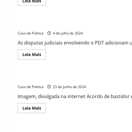
fugir
Read
Leia Mais
de
more
acordo
about
político
Zito
com
confirma
o
acordo
Antônio Henrique confirma Danilo como candidato, anuncia 
PP
de
Brasília
Caso de Politica
que
4 de julho de 2024
beneficia
Danilo,
As disputas judiciais envolvendo o PDT adicionam u
assume
que
Otoniel
Read
Leia Mais
não
more
decola
about
e
Antônio
mira
Henrique
para
confirma
PL baiano enfrenta queda livre; em Barreiras, o prefeito Zit
alvo
Danilo
comum
como
Caso de Politica
candidato,
23 de junho de 2024
anuncia
data
Imagem, divulgada na internet Acordo de bastidor de
para
escolha
de
Read
Leia Mais
vice
more
e
about
desejo
PL
de
baiano
comandar
enfrenta