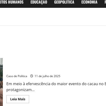
EITOS HUMANOS
EDUCAÇÃO
GEOPOLÍTICA
ECONOMIA
Encontro de sabor inusitado: Tonhão e Otoniel em diálogo na Cac
Caso de Política
11 de julho de 2025
Em meio à efervescência do maior evento do cacau no Bra
protagonizam...
Read
Leia Mais
more
about