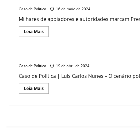
Danilo Henrique lança pré-candidatura à prefeitura de Barr
o
queda
PDT
livre;
Caso de Politica
em
16 de maio de 2024
Barreiras,
o
Milhares de apoiadores e autoridades marcam Pres
prefeito
Zito
dá
Read
Leia Mais
as
more
cartas
about
Danilo
Henrique
lança
Danilo Henrique cobra a fatura: “Vou lutar pelo apoio do pr
pré-
candidatura
Caso de Politica
à
19 de abril de 2024
prefeitura
de
Caso de Política | Luís Carlos Nunes – O cenário pol
Barreiras
com
grande
Read
Leia Mais
evento
more
que
about
agita
Danilo
a
Henrique
cidade
cobra
a
fatura:
“Vou
lutar
pelo
apoio