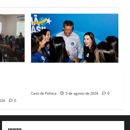
lica na
Barreiras recebe Cinthya Marabá e Zito
rise na
Barbosa em dia marcado pelo diálogo e
missos da
força feminina
Caso de Politica
5 de agosto de 2026
0
2026
0