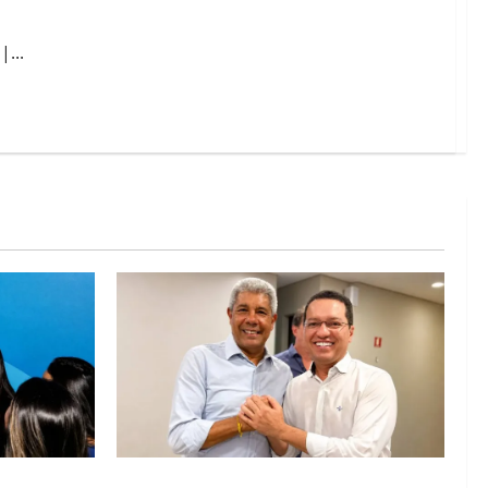
...
abá e Zito
Jerônimo tem 57% de aprovação e 52%