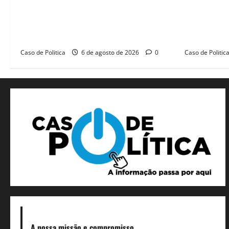
história”: Tito celebra avanço de 500
Câmara de B
novas moradias na Vila Amorim e o
educação e
legado habitacional em Barreiras
SEDUC
Caso de Politica
6 de agosto de 2026
0
Caso de Politic
A nossa missão
e compromisso