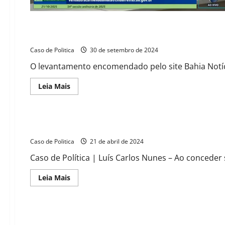
Pesquisa do Instituto Seculus vira objeto para um verdadeir
Caso de Politica
30 de setembro de 2024
O levantamento encomendado pelo site Bahia Notíci
Read
Leia Mais
more
about
Pesquisa
do
Instituto
Em entrevista, Fernando ZDA joga pá de cal em pesquisa, exa
Seculus
vira
Caso de Politica
objeto
21 de abril de 2024
para
um
Caso de Política | Luís Carlos Nunes – Ao conceder s
verdadeiro
“Caso
de
Read
Leia Mais
Polícia”
more
about
Em
entrevista,
Fernando
Pesquisa Séculus que aponta intenção de voto em prefeito d
ZDA