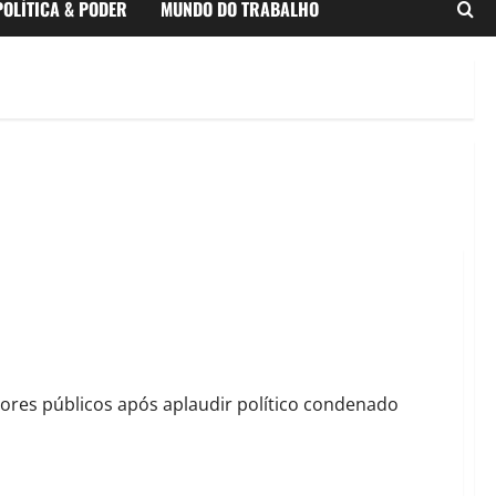
POLÍTICA & PODER
MUNDO DO TRABALHO
mas apoio a condenado por desvio do Fundef expõe
dores públicos após aplaudir político condenado