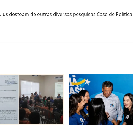
s destoam de outras diversas pesquisas Caso de Política |
de audiência pública na
Barreiras recebe Cinthya Mar