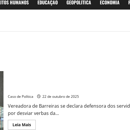
EITOS HUMANOS
EDUCAÇÃO
GEOPOLÍTICA
ECONOMIA
Da tribuna, Carmélia da Mata se diz defensora dos servidores, 
contradições
Caso de Política
22 de outubro de 2025
Vereadora de Barreiras se declara defensora dos servi
por desviar verbas da...
Read
Leia Mais
more