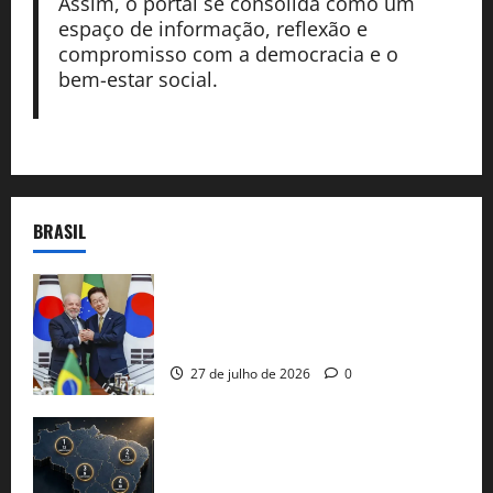
Assim, o portal se consolida como um
espaço de informação, reflexão e
compromisso com a democracia e o
bem-estar social.
BRASIL
Brasil e Coreia do Sul selam pacto sobre
minerais estratégicos em resposta ao
protecionismo global
27 de julho de 2026
0
51 candidaturas aos governos estaduais
já estão oficializadas