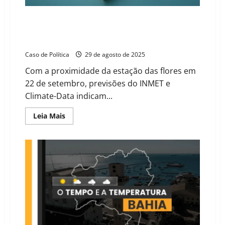
Setembro de 2025: Fim do Inverno e proximidade da
Primavera trazem temperaturas elevadas e alerta
hídrico para a Bahia
Caso de Política
29 de agosto de 2025
Com a proximidade da estação das flores em
22 de setembro, previsões do INMET e
Climate-Data indicam...
Read
Leia Mais
more
about
Setembro
de
2025:
Fim
do
Inverno
e
proximidade
da
Primavera
trazem
temperaturas
elevadas