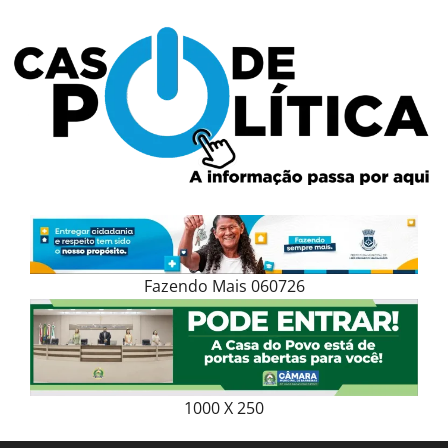
Skip
to
content
Fazendo Mais 060726
1000 X 250