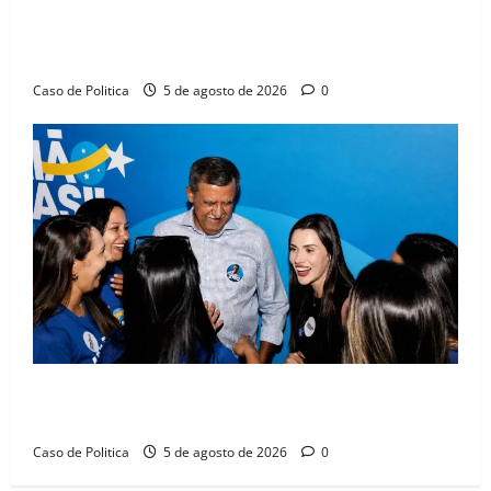
SINPROFE pede audiência pública na Câmara de
Barreiras sobre crise na educação e monitora
compromissos da SEDUC
Caso de Politica
5 de agosto de 2026
0
Barreiras recebe Cinthya Marabá e Zito Barbosa em
dia marcado pelo diálogo e força feminina
Caso de Politica
5 de agosto de 2026
0