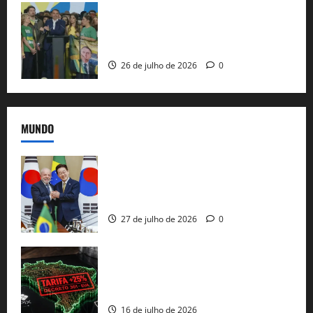
Sem vice, Flávio Bolsonaro oficializa
candidatura sob a sombra de ausências
e as bênçãos de uma IA
26 de julho de 2026
0
MUNDO
Brasil e Coreia do Sul selam pacto sobre
minerais estratégicos em resposta ao
protecionismo global
27 de julho de 2026
0
EUA taxam Brasil em 25%: Pix e
regulação digital motivam “guerra
comercial” de Washington
16 de julho de 2026