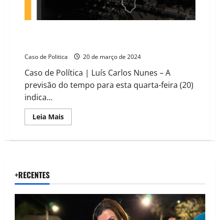
e
alerta
hídrico
para
a
PREVISÃO DO TEMPO: pancadas de chuva no Oeste e
Bahia
Vale do São Francisco da Bahia nesta quarta-feira (20)
Caso de Politica
20 de março de 2024
Caso de Política | Luís Carlos Nunes – A
previsão do tempo para esta quarta-feira (20)
indica...
Read
Leia Mais
more
about
PREVISÃO
DO
TEMPO:
pancadas
de
chuva
+RECENTES
no
Oeste
e
Vale
do
São
Francisco