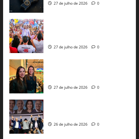
27 de julho de 2026
0
Jerônimo Rodrigues conclui PGP com
30 mil propostas e prepara entrega de
pautas a Lula
27 de julho de 2026
0
Cinthya Marabá e Roberta Roma
representam a Bahia na convenção
nacional do PL em São Paulo
27 de julho de 2026
0
Com Lula e Alckmin, PT oficializa Haddad
ao governo de SP e nacionaliza disputa
26 de julho de 2026
0