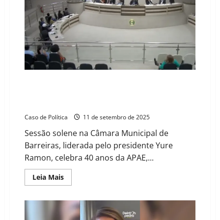
sociais
com
Projetos
de
Lei
na
Câmara
de
Barreiras
APAE de Barreiras: Tribuna Popular na Câmara
Municipal amplia debate sobre Inclusão e Direitos
das Pessoas com Deficiência
Caso de Política
11 de setembro de 2025
Sessão solene na Câmara Municipal de
Barreiras, liderada pelo presidente Yure
Ramon, celebra 40 anos da APAE,...
Read
Leia Mais
more
about
APAE
de
Barreiras:
Tribuna