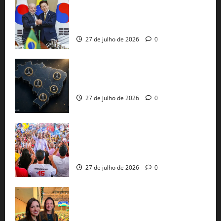
Brasil e Coreia do Sul selam pacto sobre
minerais estratégicos em resposta ao
protecionismo global
27 de julho de 2026
0
51 candidaturas aos governos estaduais
já estão oficializadas
27 de julho de 2026
0
Jerônimo Rodrigues conclui PGP com
30 mil propostas e prepara entrega de
pautas a Lula
27 de julho de 2026
0
Cinthya Marabá e Roberta Roma
representam a Bahia na convenção
nacional do PL em São Paulo