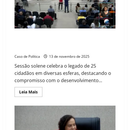
Barreirense
ao
médico
Jairton
Lopes
em
sessão
solene
da
Câmara de Barreiras homenageia 25 personalidades
Câmara
com o Título de Cidadão Barreirense por mérito e
contribuição à cidade
Caso de Política
13 de novembro de 2025
Sessão solene celebra o legado de 25
cidadãos em diversas esferas, destacando o
compromisso com o desenvolvimento...
Read
Leia Mais
more
about
Câmara
de
Barreiras
homenageia
25
personalidades
com