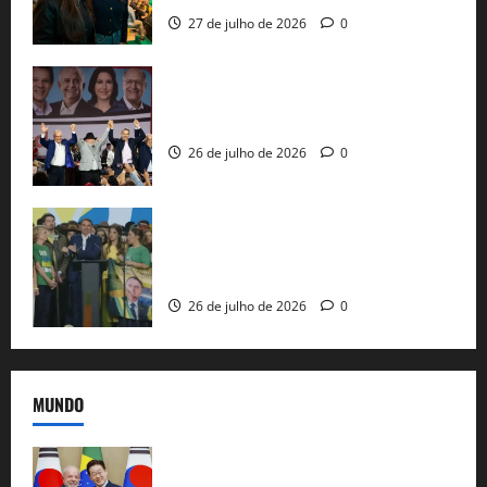
27 de julho de 2026
0
Com Lula e Alckmin, PT oficializa Haddad
ao governo de SP e nacionaliza disputa
26 de julho de 2026
0
Sem vice, Flávio Bolsonaro oficializa
candidatura sob a sombra de ausências
e as bênçãos de uma IA
26 de julho de 2026
0
MUNDO
Brasil e Coreia do Sul selam pacto sobre