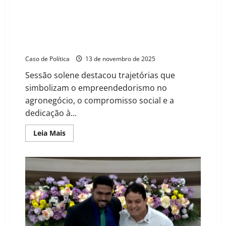
Vereadora Graça Melo entrega Título de Cidadão
Barreirense a Júlio e Isabela Busato e ao perito
Claudemiro Pires em reconhecimento à contribuição
para Barreiras
Caso de Política
13 de novembro de 2025
Sessão solene destacou trajetórias que
simbolizam o empreendedorismo no
agronegócio, o compromisso social e a
dedicação à...
Read
Leia Mais
more
about
Vereadora
Graça
Melo
entrega
Título
de
Cidadão
Barreirense
a
Júlio
e