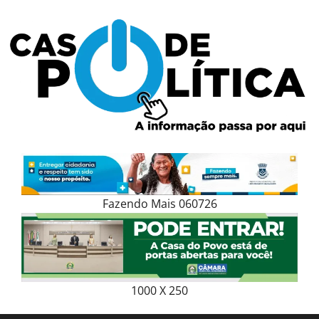
Skip
to
content
Fazendo Mais 060726
1000 X 250