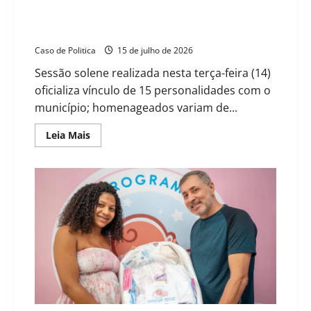
Barreiras ganha novos “filhos”: Câmara outorga
títulos de cidadania em noite de forte emoção e
balanço social
Caso de Politica
15 de julho de 2026
Sessão solene realizada nesta terça-feira (14)
oficializa vínculo de 15 personalidades com o
município; homenageados variam de...
Read
Leia Mais
more
about
Barreiras
ganha
novos
“filhos”:
Câmara
outorga
títulos
de
cidadania
em
noite
de
forte
emoção
e
balanço