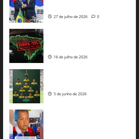
minerais estratégicos em resposta ao
protecionismo global
27 de julho de 2026
0
EUA taxam Brasil em 25%: Pix e
regulação digital motivam “guerra
comercial” de Washington
16 de julho de 2026
Veja datas e horários dos jogos da
seleção brasileira na Copa do Mundo
5 de junho de 2026
Rui Costa cobra ação dos EUA contra
tráfico de armas e afirma que 80% dos
fuzis apreendidos no Brasil têm origem
americana