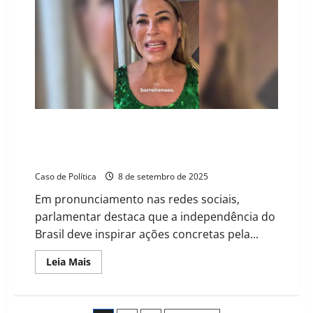
Popular
na
Câmara
Municipal
amplia
debate
sobre
Inclusão
e
Direitos
das
Pessoas
com
Vereadora Delmah Pedra celebra 7 de setembro com
Deficiência
apelo por justiça social e fortalecimento comunitário
em Barreiras
Caso de Política
8 de setembro de 2025
Em pronunciamento nas redes sociais,
parlamentar destaca que a independência do
Brasil deve inspirar ações concretas pela...
Read
Leia Mais
more
about
Vereadora
Delmah
Pedra