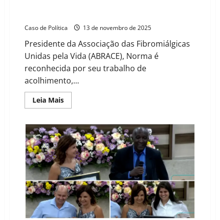
Vereadora Dicíola Baqueiro homenageia Norma
Tomase com Título de Cidadã Barreirense
Caso de Política
13 de novembro de 2025
Presidente da Associação das Fibromiálgicas
Unidas pela Vida (ABRACE), Norma é
reconhecida por seu trabalho de
acolhimento,...
Read
Leia Mais
more
about
Vereadora
Dicíola
Baqueiro
homenageia
Norma
Tomase
com
Título
de
Cidadã
Barreirense