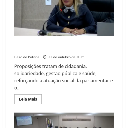
e
critica
gestão,
levanta
suspeitas
sobre
central
de
marcação
de
exames
Vereadora Delmah Pedra impulsiona políticas sociais
e
com Projetos de Lei na Câmara de Barreiras
auditoria
Caso de Política
22 de outubro de 2025
Proposições tratam de cidadania,
solidariedade, gestão pública e saúde,
reforçando a atuação social da parlamentar e
o...
Read
Leia Mais
more
about
Vereadora
Delmah
Pedra
impulsiona
políticas