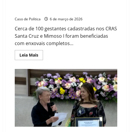
social
Famílias recebem kits do Programa “Nascer Feliz” em
Luís Eduardo Magalhães
Caso de Política
6 de março de 2026
Cerca de 100 gestantes cadastradas nos CRAS
Santa Cruz e Mimoso I foram beneficiadas
com enxovais completos...
Read
Leia Mais
more
about
Famílias
recebem
kits
do
Programa
“Nascer
Feliz”
em
Luís
Eduardo
Magalhães