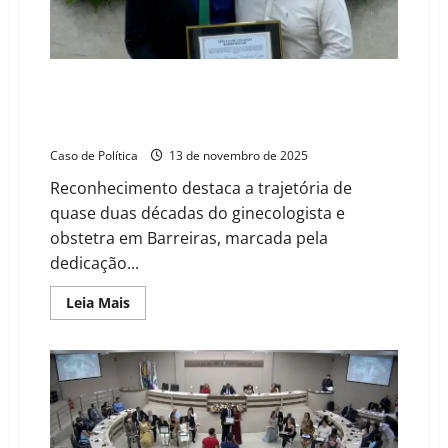
Isabela
Busato
e
ao
perito
Claudemiro
Vereador Allan do Allanbick entrega Título de Cidadão
Pires
Barreirense ao médico Jairton Lopes em sessão
em
reconhecimento
solene da Câmara
à
contribuição
Caso de Política
13 de novembro de 2025
para
Barreiras
Reconhecimento destaca a trajetória de
quase duas décadas do ginecologista e
obstetra em Barreiras, marcada pela
dedicação...
Read
Leia Mais
more
about
Vereador
Allan
do
Allanbick
entrega
Título
de
Cidadão