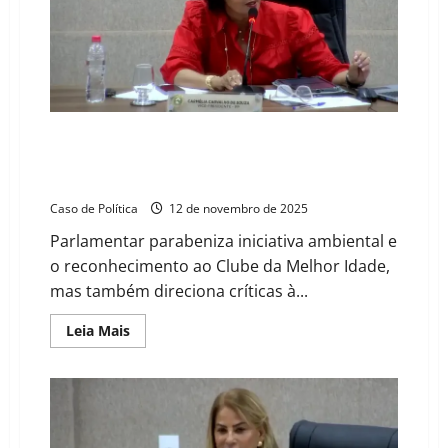
o
Título
de
Cidadão
Barreirense
por
mérito
e
contribuição
à
Carmélia da Mata destaca selo verde e critica gestão,
cidade
levanta suspeitas sobre central de marcação de
exames e auditoria
Caso de Política
12 de novembro de 2025
Parlamentar parabeniza iniciativa ambiental e
o reconhecimento ao Clube da Melhor Idade,
mas também direciona críticas à...
Read
Leia Mais
more
about
Carmélia
da
Mata
destaca
selo
verde