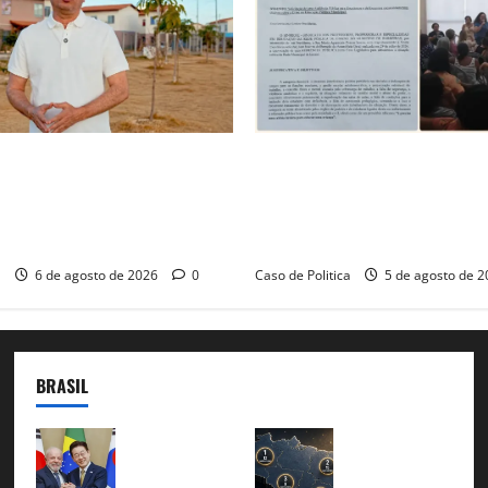
é o começo de uma nova
SINPROFE pede audiência púb
Tito celebra avanço de 500
Câmara de Barreiras sobre c
ias na Vila Amorim e o
educação e monitora compro
tacional em Barreiras
SEDUC
a
6 de agosto de 2026
0
Caso de Politica
5 de agosto de 
BRASIL
Brasil e
51
Coreia
candidat
do Sul
uras aos