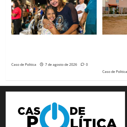
Drª. Graça celebra fé no Riachinho e
“Uma casa 
reafirma aliança com Danilo Henrique e
história”: 
Antônio Henrique Júnior
novas morad
legado habi
Caso de Politica
7 de agosto de 2026
0
Caso de Politic