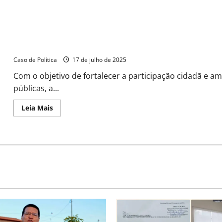
Novo
Conselho
dos
Direitos
da
Mulher
Inscrições prorrogadas para a eleição do Conselho Municipal dos
de
Barreiras
Caso de Política
17 de julho de 2025
toma
posse
Com o objetivo de fortalecer a participação cidadã e am
para
o
públicas, a...
quadriênio
2025-
2029
Read
Leia Mais
more
about
Inscrições
prorrogadas
para
a
eleição
do
Conselho
Municipal
dos
Direitos
da
Mulher
de
Barreiras