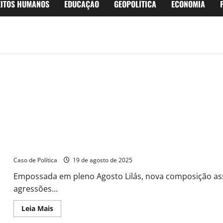
EITOS HUMANOS
EDUCAÇÃO
GEOPOLÍTICA
ECONOMIA
Novo Conselho dos Direitos da Mulher de Barreiras toma posse 
Caso de Política
19 de agosto de 2025
Empossada em pleno Agosto Lilás, nova composição as
agressões...
Read
Leia Mais
more
about