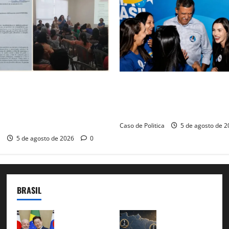
de audiência pública na
Barreiras recebe Cinthya Mar
arreiras sobre crise na
Barbosa em dia marcado pelo
 monitora compromissos da
força feminina
Caso de Politica
5 de agosto de 
a
5 de agosto de 2026
0
BRASIL
Brasil e
51
Coreia
candidat