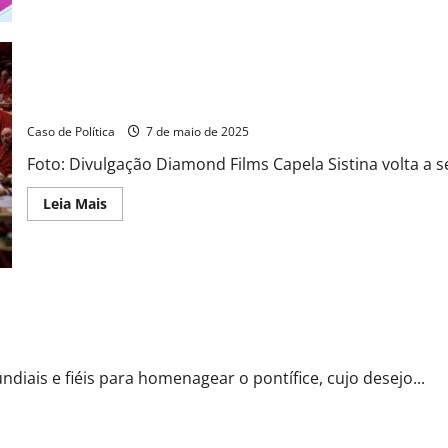
norte-
americano
Robert
Francis
Prevost
é
o
Conclave começa hoje e cardeais iniciam escolha do sucessor do
novo
Papa
Caso de Política
7 de maio de 2025
Leão
XIV
Foto: Divulgação Diamond Films Capela Sistina volta a se
Read
Leia Mais
more
about
Conclave
começa
hoje
e
cardeais
iniciam
to na Basílica Maior
escolha
do
sucessor
do
iais e fiéis para homenagear o pontífice, cujo desejo...
papa
Francisco