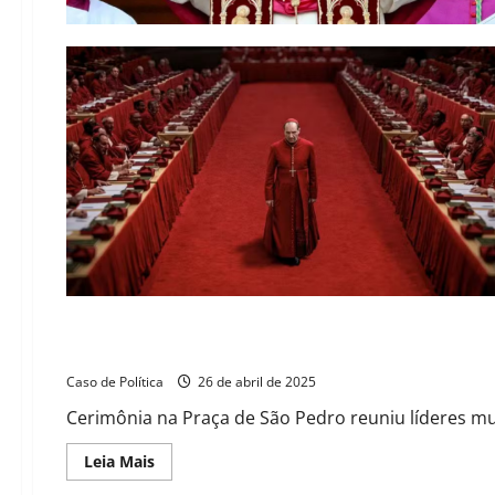
Adeus a Papa Francisco: missa e cortejo marcam sepultamen
Caso de Política
26 de abril de 2025
Cerimônia na Praça de São Pedro reuniu líderes mund
Read
Leia Mais
more
about