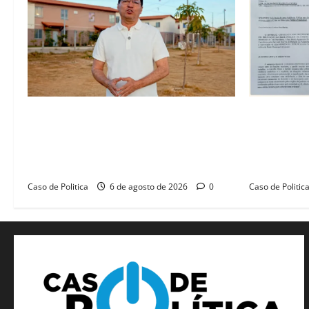
“Uma casa é o começo de uma nova
SINPROFE pe
história”: Tito celebra avanço de 500
Câmara de B
novas moradias na Vila Amorim e o
educação e
legado habitacional em Barreiras
SEDUC
Caso de Politica
6 de agosto de 2026
0
Caso de Politic