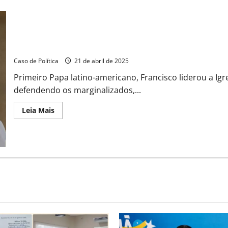
Papa Francisco morre aos 88 Anos
Caso de Política
21 de abril de 2025
Primeiro Papa latino-americano, Francisco liderou a Ig
defendendo os marginalizados,...
Read
Leia Mais
more
about
Papa
Francisco
morre
aos
88
Anos