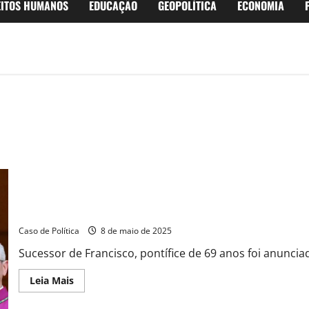
EITOS HUMANOS
EDUCAÇÃO
GEOPOLÍTICA
ECONOMIA
Cardeal norte-americano Robert Francis Prevost é o novo Papa L
Caso de Política
8 de maio de 2025
Sucessor de Francisco, pontífice de 69 anos foi anuncia
Read
Leia Mais
more
about
Cardeal