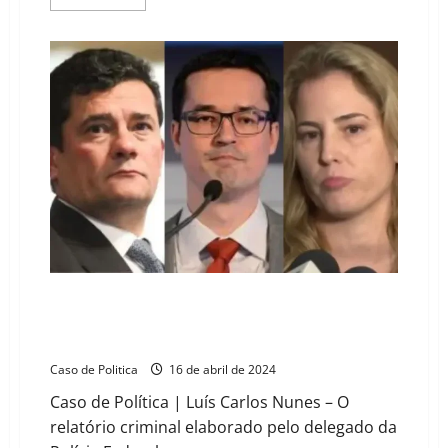
more
about
Fotos
comprometedoras?
PF
encontra
homem-
bomba
do
STF
ao
lado
de
Eduardo
Bolsonaro
Sergio Moro, Deltan Dallagnol e Gabriela Hardt
agiram para desvio de R$ 2,5 bilhões, aponta
relatório
Caso de Politica
16 de abril de 2024
Caso de Política | Luís Carlos Nunes – O
relatório criminal elaborado pelo delegado da