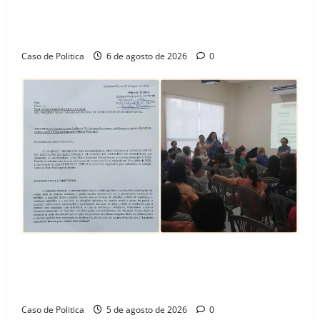
“Uma casa é o começo de uma nova história”: Tito
celebra avanço de 500 novas moradias na Vila
Amorim e o legado habitacional em Barreiras
Caso de Politica
6 de agosto de 2026
0
SINPROFE pede audiência pública na Câmara de
Barreiras sobre crise na educação e monitora
compromissos da SEDUC
Caso de Politica
5 de agosto de 2026
0