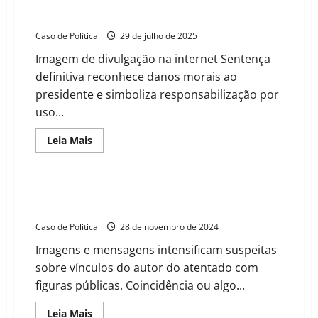
Deltan Dallagnol é condenado a indenizar Lula em R$
135 mil por caso do PowerPoint
Caso de Política
29 de julho de 2025
Imagem de divulgação na internet Sentença
definitiva reconhece danos morais ao
presidente e simboliza responsabilização por
uso...
Read
Leia Mais
more
about
Deltan
Dallagnol
é
Fotos comprometedoras? PF encontra homem-
condenado
bomba do STF ao lado de Eduardo Bolsonaro
a
indenizar
Caso de Politica
28 de novembro de 2024
Lula
em
Imagens e mensagens intensificam suspeitas
R$
135
sobre vínculos do autor do atentado com
mil
por
figuras públicas. Coincidência ou algo...
caso
do
PowerPoint
Read
Leia Mais