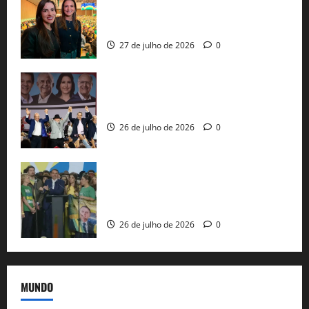
representam a Bahia na convenção
nacional do PL em São Paulo
27 de julho de 2026
0
Com Lula e Alckmin, PT oficializa Haddad
ao governo de SP e nacionaliza disputa
26 de julho de 2026
0
Sem vice, Flávio Bolsonaro oficializa
candidatura sob a sombra de ausências
e as bênçãos de uma IA
26 de julho de 2026
0
MUNDO