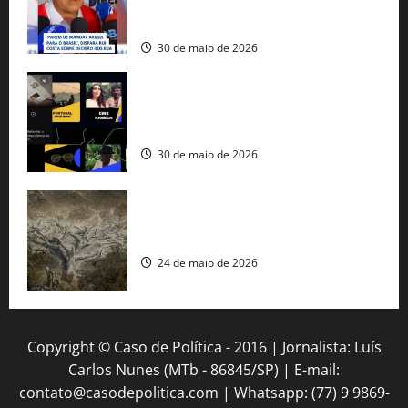
fuzis apreendidos no Brasil têm origem
americana
30 de maio de 2026
Governo federal lança plataforma
gratuita de streaming com mais de 550
produções brasileiras
30 de maio de 2026
Mudanças climáticas já atingem 85% da
população brasileira, aponta pesquisa
24 de maio de 2026
Copyright © Caso de Política - 2016 | Jornalista: Luís
Carlos Nunes (MTb - 86845/SP) | E-mail:
contato@casodepolitica.com | Whatsapp: (77) 9 9869-