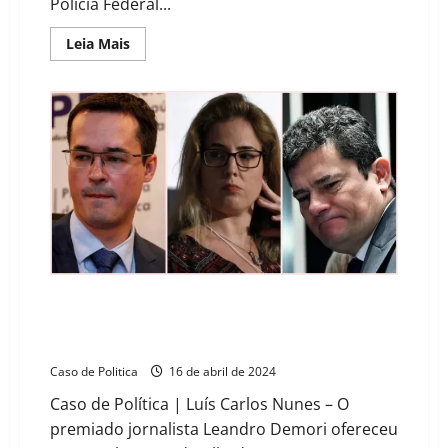
Polícia Federal...
Read
Leia Mais
more
about
Sergio
Moro,
Deltan
Dallagnol
e
Gabriela
Hardt
agiram
para
desvio
de
R$
2,5
bilhões,
aponta
relatório
Jornalista Leandro Demori explica didaticamente
como funcionava o esquema de “cashback” da Lava
Jato
Caso de Politica
16 de abril de 2024
Caso de Política | Luís Carlos Nunes – O
premiado jornalista Leandro Demori ofereceu