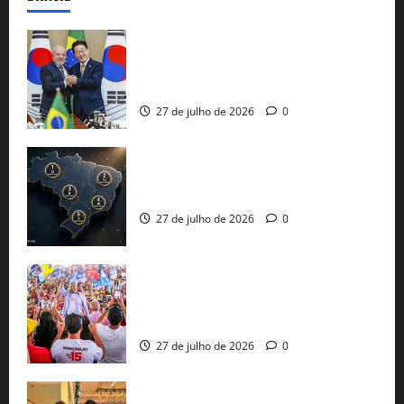
Brasil e Coreia do Sul selam pacto sobre
minerais estratégicos em resposta ao
protecionismo global
27 de julho de 2026
0
51 candidaturas aos governos estaduais
já estão oficializadas
27 de julho de 2026
0
Jerônimo Rodrigues conclui PGP com
30 mil propostas e prepara entrega de
pautas a Lula
27 de julho de 2026
0
Cinthya Marabá e Roberta Roma