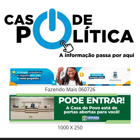
Skip
to
content
Fazendo Mais 060726
1000 X 250