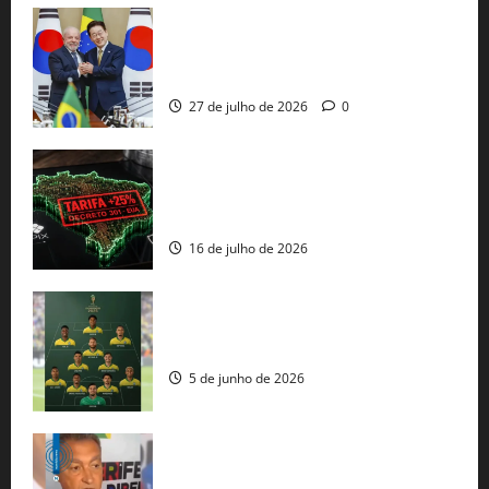
Brasil e Coreia do Sul selam pacto sobre
minerais estratégicos em resposta ao
protecionismo global
27 de julho de 2026
0
EUA taxam Brasil em 25%: Pix e
regulação digital motivam “guerra
comercial” de Washington
16 de julho de 2026
Veja datas e horários dos jogos da
seleção brasileira na Copa do Mundo
5 de junho de 2026
Rui Costa cobra ação dos EUA contra
tráfico de armas e afirma que 80% dos