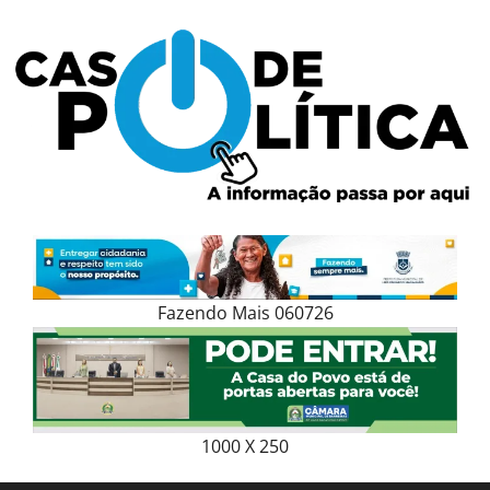
Skip
to
content
Fazendo Mais 060726
1000 X 250