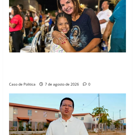
ministro
da
agricultura
Drª. Graça celebra fé no Riachinho e reafirma
aliança com Danilo Henrique e Antônio Henrique
Júnior
Caso de Politica
7 de agosto de 2026
0