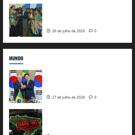
Sem vice, Flávio Bolsonaro oficializa
candidatura sob a sombra de ausências
e as bênçãos de uma IA
26 de julho de 2026
0
MUNDO
Brasil e Coreia do Sul selam pacto sobre
minerais estratégicos em resposta ao
protecionismo global
27 de julho de 2026
0
EUA taxam Brasil em 25%: Pix e
regulação digital motivam “guerra
comercial” de Washington