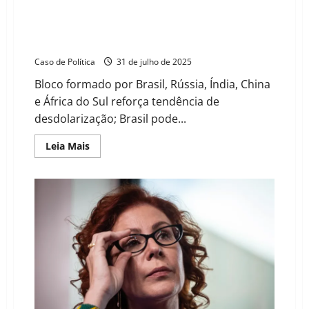
BRICS pode acelerar venda de títulos do Tesouro dos
EUA e investir em ouro e papéis europeus,
ameaçando hegemonia americana
Caso de Política
31 de julho de 2025
Bloco formado por Brasil, Rússia, Índia, China
e África do Sul reforça tendência de
desdolarização; Brasil pode...
Read
Leia Mais
more
about
BRICS
pode
acelerar
venda
de
títulos
do
Tesouro
dos
EUA
e
investir
em
ouro