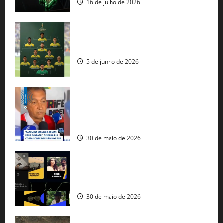
16 de julho de 2026
Veja datas e horários dos jogos da
seleção brasileira na Copa do Mundo
5 de junho de 2026
Rui Costa cobra ação dos EUA contra
tráfico de armas e afirma que 80% dos
fuzis apreendidos no Brasil têm origem
americana
30 de maio de 2026
Governo federal lança plataforma
gratuita de streaming com mais de 550
produções brasileiras
30 de maio de 2026