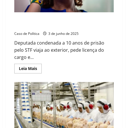
e
papéis
europeus,
ameaçando
hegemonia
Zambelli deixa o Brasil após condenação e anuncia
americana
“exílio político” na Europa
Caso de Política
3 de junho de 2025
Deputada condenada a 10 anos de prisão
pelo STF viaja ao exterior, pede licença do
cargo e...
Read
Leia Mais
more
about
Zambelli
deixa
o
Brasil
após
condenação
e
anuncia
“exílio
político”
na
Europa