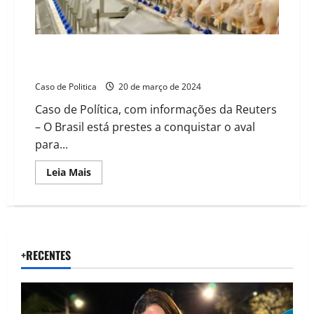
Brasil deve receber aval da União Europeia para
exportar mais frango, diz ministro da agricultura
Caso de Politica
20 de março de 2024
Caso de Política, com informações da Reuters
– O Brasil está prestes a conquistar o aval
para...
Read
Leia Mais
more
about
Brasil
deve
receber
aval
da
União
+RECENTES
Europeia
para
exportar
mais
frango,
diz