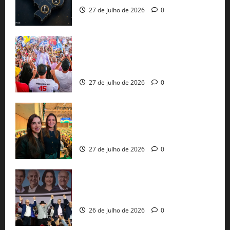
27 de julho de 2026
0
Jerônimo Rodrigues conclui PGP com
30 mil propostas e prepara entrega de
pautas a Lula
27 de julho de 2026
0
Cinthya Marabá e Roberta Roma
representam a Bahia na convenção
nacional do PL em São Paulo
27 de julho de 2026
0
Com Lula e Alckmin, PT oficializa Haddad
ao governo de SP e nacionaliza disputa
26 de julho de 2026
0