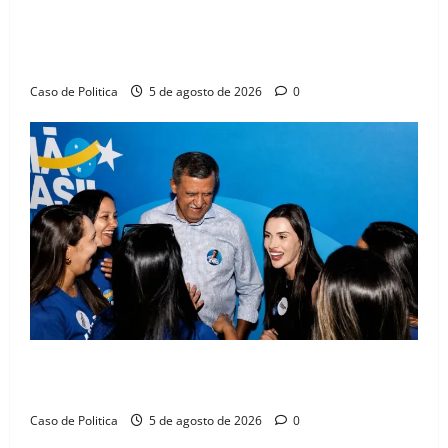
SINPROFE pede audiência pública na Câmara de
Barreiras sobre crise na educação e monitora
compromissos da SEDUC
Caso de Politica
5 de agosto de 2026
0
Barreiras recebe Cinthya Marabá e Zito Barbosa em
dia marcado pelo diálogo e força feminina
Caso de Politica
5 de agosto de 2026
0