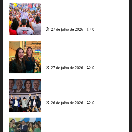
Jerônimo Rodrigues conclui PGP com
30 mil propostas e prepara entrega de
pautas a Lula
27 de julho de 2026
0
Cinthya Marabá e Roberta Roma
representam a Bahia na convenção
nacional do PL em São Paulo
27 de julho de 2026
0
Com Lula e Alckmin, PT oficializa Haddad
ao governo de SP e nacionaliza disputa
26 de julho de 2026
0
Sem vice, Flávio Bolsonaro oficializa
candidatura sob a sombra de ausências