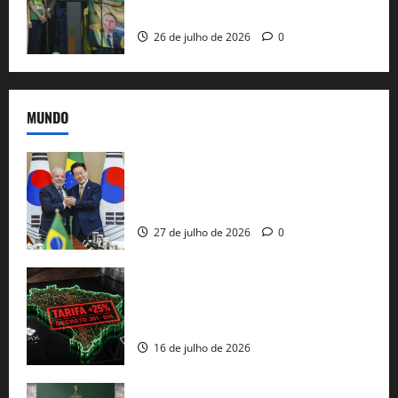
e as bênçãos de uma IA
26 de julho de 2026
0
MUNDO
Brasil e Coreia do Sul selam pacto sobre
minerais estratégicos em resposta ao
protecionismo global
27 de julho de 2026
0
EUA taxam Brasil em 25%: Pix e
regulação digital motivam “guerra
comercial” de Washington
16 de julho de 2026