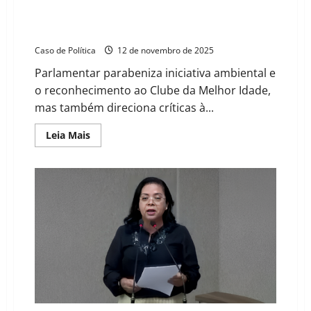
Carmélia da Mata destaca selo verde e critica gestão,
levanta suspeitas sobre central de marcação de
exames e auditoria
Caso de Política
12 de novembro de 2025
Parlamentar parabeniza iniciativa ambiental e
o reconhecimento ao Clube da Melhor Idade,
mas também direciona críticas à...
Read
Leia Mais
more
about
Carmélia
da
Mata
destaca
selo
verde
e
critica
gestão,
levanta
suspeitas
sobre
central
de
marcação
de