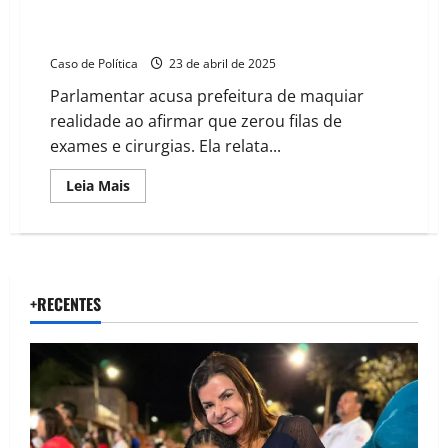
exames
Vereadora Silma Alves contesta propaganda oficial e
e
denuncia caos na saúde de Barreiras
auditoria
Caso de Política
23 de abril de 2025
Parlamentar acusa prefeitura de maquiar
realidade ao afirmar que zerou filas de
exames e cirurgias. Ela relata...
Read
Leia Mais
more
about
Vereadora
Silma
Alves
contesta
propaganda
oficial
+RECENTES
e
denuncia
caos
na
saúde
de
Barreiras