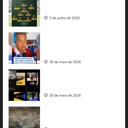
Veja datas e horários dos jogos da
seleção brasileira na Copa do Mundo
5 de junho de 2026
Rui Costa cobra ação dos EUA contra
tráfico de armas e afirma que 80% dos
fuzis apreendidos no Brasil têm origem
americana
30 de maio de 2026
Governo federal lança plataforma
gratuita de streaming com mais de 550
produções brasileiras
30 de maio de 2026
Mudanças climáticas já atingem 85% da
população brasileira, aponta pesquisa