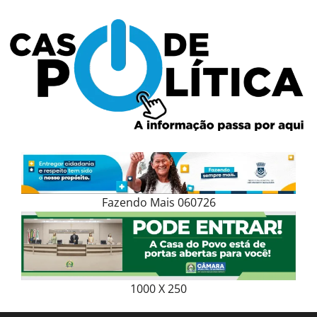
Skip
to
content
Fazendo Mais 060726
1000 X 250