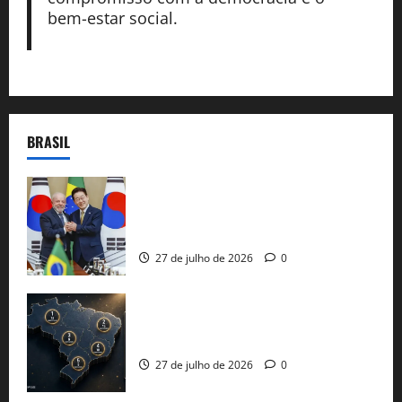
bem-estar social.
BRASIL
Brasil e Coreia do Sul selam pacto sobre
minerais estratégicos em resposta ao
protecionismo global
27 de julho de 2026
0
51 candidaturas aos governos estaduais
já estão oficializadas
27 de julho de 2026
0