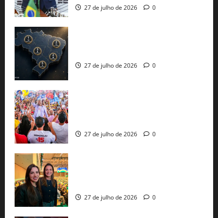
27 de julho de 2026
0
51 candidaturas aos governos estaduais
já estão oficializadas
27 de julho de 2026
0
Jerônimo Rodrigues conclui PGP com
30 mil propostas e prepara entrega de
pautas a Lula
27 de julho de 2026
0
Cinthya Marabá e Roberta Roma
representam a Bahia na convenção
nacional do PL em São Paulo
27 de julho de 2026
0