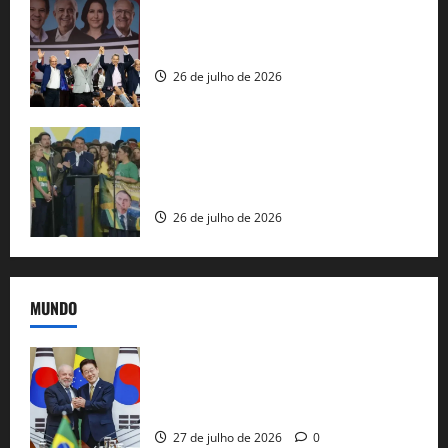
Com Lula e Alckmin, PT oficializa Haddad
ao governo de SP e nacionaliza disputa
26 de julho de 2026
Sem vice, Flávio Bolsonaro oficializa
candidatura sob a sombra de ausências
e as bênçãos de uma IA
26 de julho de 2026
MUNDO
Brasil e Coreia do Sul selam pacto sobre
minerais estratégicos em resposta ao
protecionismo global
27 de julho de 2026
0