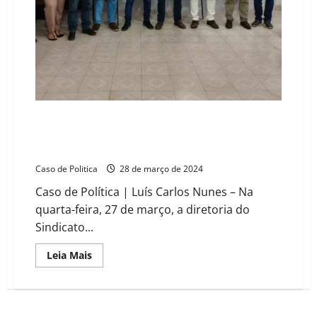
Oeste
baiano
Sindicato dos Produtores Rurais de Formosa do Rio
Preto alinha estratégias com parceiros-chave para
AgroFormosa 2024
Caso de Politica
28 de março de 2024
Caso de Política | Luís Carlos Nunes – Na
quarta-feira, 27 de março, a diretoria do
Sindicato...
Read
Leia Mais
more
about
Sindicato
dos
Produtores
Rurais