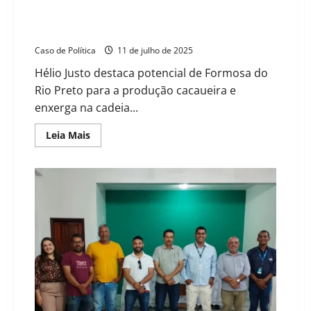
Presidente do Sindicato Rural de Formosa participa
da Cacauicultura 4.0 e defende industrialização do
cacau no Oeste baiano
Caso de Política
11 de julho de 2025
Hélio Justo destaca potencial de Formosa do
Rio Preto para a produção cacaueira e
enxerga na cadeia...
Read
Leia Mais
more
about
Presidente
do
Sindicato
Rural
de
Formosa
participa
da
Cacauicultura
4.0
e
defende
industrialização
do
cacau
no