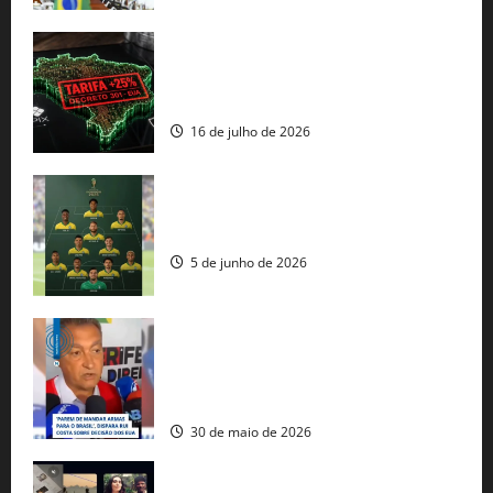
EUA taxam Brasil em 25%: Pix e
regulação digital motivam “guerra
comercial” de Washington
16 de julho de 2026
Veja datas e horários dos jogos da
seleção brasileira na Copa do Mundo
5 de junho de 2026
Rui Costa cobra ação dos EUA contra
tráfico de armas e afirma que 80% dos
fuzis apreendidos no Brasil têm origem
americana
30 de maio de 2026
Governo federal lança plataforma