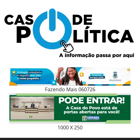
Skip
to
content
Fazendo Mais 060726
1000 X 250