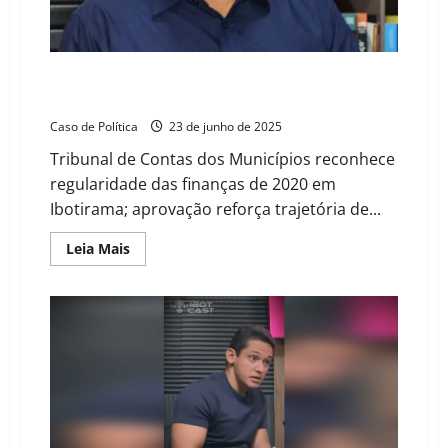
Ibotirama
TCM aprova contas de 2020 da Prefeitura de
Ibotirama sob gestão de Terence Lessa
Caso de Política
23 de junho de 2025
Tribunal de Contas dos Municípios reconhece
regularidade das finanças de 2020 em
Ibotirama; aprovação reforça trajetória de...
Read
Leia Mais
more
about
TCM
aprova
contas
de
2020
da
Prefeitura
de
Ibotirama
sob
gestão
de