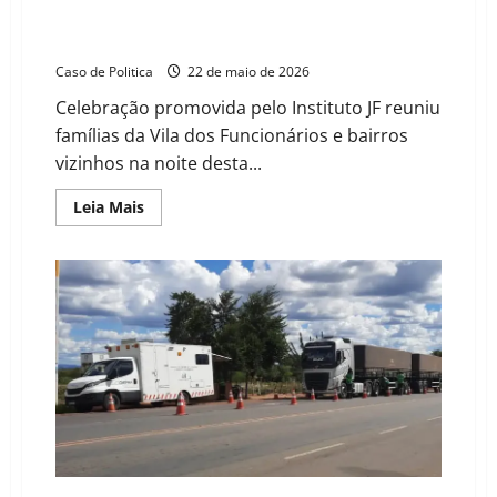
defesa
João Felipe participa de baile em homenagem ao Dia
das Mães na Vila dos Funcionários em Barreiras
Caso de Politica
22 de maio de 2026
Celebração promovida pelo Instituto JF reuniu
famílias da Vila dos Funcionários e bairros
vizinhos na noite desta...
Read
Leia Mais
more
about
João
Felipe
participa
de
baile
em
homenagem
ao
Dia
das
Mães
na
Vila
dos
Funcionários
em