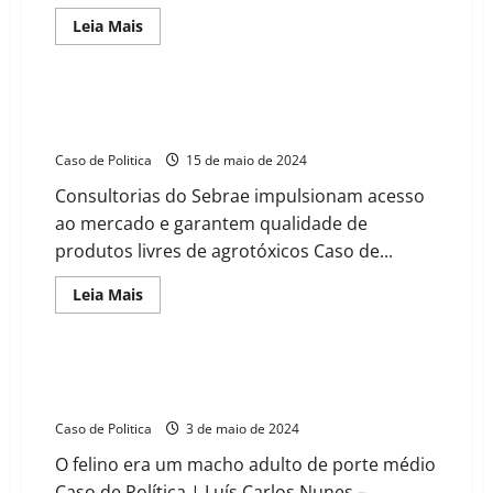
Read
Leia Mais
more
about
Governador
Jerônimo
destaca
Municípios do oeste baiano conquista do selo SIPAF
força
para agricultura familiar
da
Região
Caso de Politica
15 de maio de 2024
Oeste
e
Consultorias do Sebrae impulsionam acesso
reconhece
liderança
ao mercado e garantem qualidade de
de
Tito
produtos livres de agrotóxicos Caso de...
Read
Leia Mais
more
about
Municípios
do
oeste
Jaguatirica é encontrada morta após atropelamento
baiano
próximo a Ibotirama
conquista
do
Caso de Politica
3 de maio de 2024
selo
SIPAF
O felino era um macho adulto de porte médio
para
agricultura
Caso de Política | Luís Carlos Nunes –...