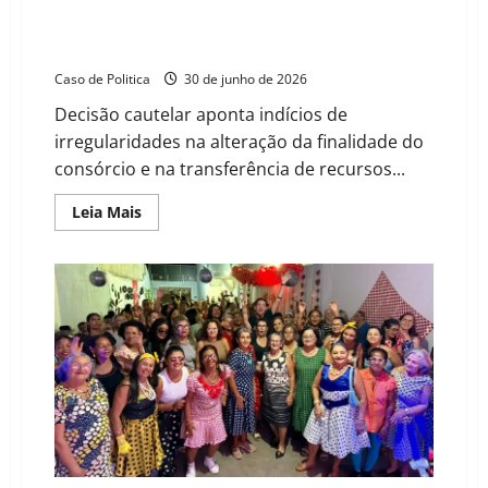
TCM-BA suspende repasses de 21 municípios ao
Consórcio CONEP e notifica prefeitos para
apresentação de defesa
Caso de Politica
30 de junho de 2026
Decisão cautelar aponta indícios de
irregularidades na alteração da finalidade do
consórcio e na transferência de recursos...
Read
Leia Mais
more
about
TCM-
BA
suspende
repasses
de
21
municípios
ao
Consórcio
CONEP
e
notifica
prefeitos
para
apresentação
de