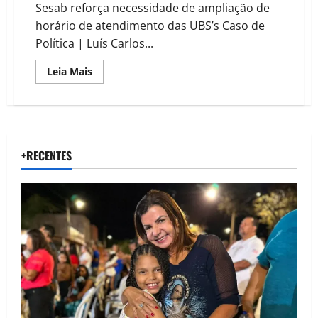
briga
Sesab reforça necessidade de ampliação de
com
ex-
horário de atendimento das UBS’s Caso de
mulher
em
Política | Luís Carlos...
Ibotirama
Read
Leia Mais
more
about
Governo
da
Bahia
intensifica
ações
contra
+RECENTES
a
dengue
em
meio
a
epidemia
alarmante.
25
cidades
do
oeste
estão
em
estado
de
epidemia