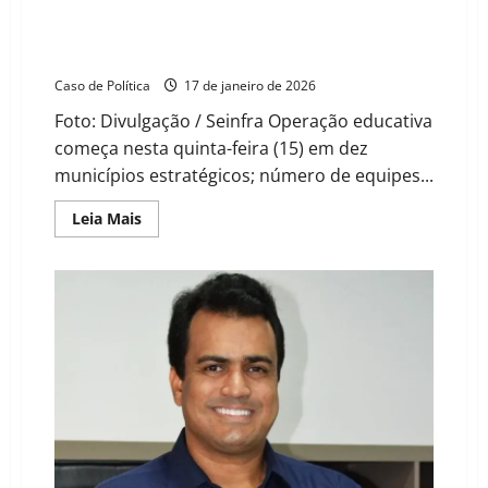
Barreiras
Governo da Bahia retoma pesagem móvel em
rodovias; Oeste Baiano terá fiscalização em Barreiras
e Ibotirama
Caso de Política
17 de janeiro de 2026
Foto: Divulgação / Seinfra Operação educativa
começa nesta quinta-feira (15) em dez
municípios estratégicos; número de equipes...
Read
Leia Mais
more
about
Governo
da
Bahia
retoma
pesagem
móvel
em
rodovias;
Oeste
Baiano
terá
fiscalização
em
Barreiras
e