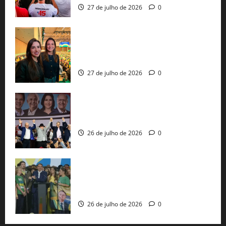
27 de julho de 2026
0
Cinthya Marabá e Roberta Roma
representam a Bahia na convenção
nacional do PL em São Paulo
27 de julho de 2026
0
Com Lula e Alckmin, PT oficializa Haddad
ao governo de SP e nacionaliza disputa
26 de julho de 2026
0
Sem vice, Flávio Bolsonaro oficializa
candidatura sob a sombra de ausências
e as bênçãos de uma IA
26 de julho de 2026
0