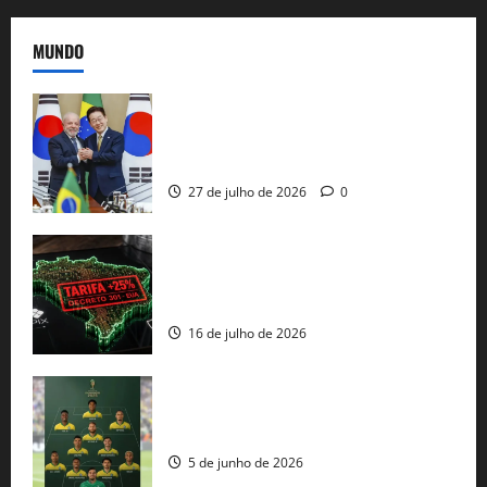
MUNDO
Brasil e Coreia do Sul selam pacto sobre
minerais estratégicos em resposta ao
protecionismo global
27 de julho de 2026
0
EUA taxam Brasil em 25%: Pix e
regulação digital motivam “guerra
comercial” de Washington
16 de julho de 2026
Veja datas e horários dos jogos da
seleção brasileira na Copa do Mundo
5 de junho de 2026