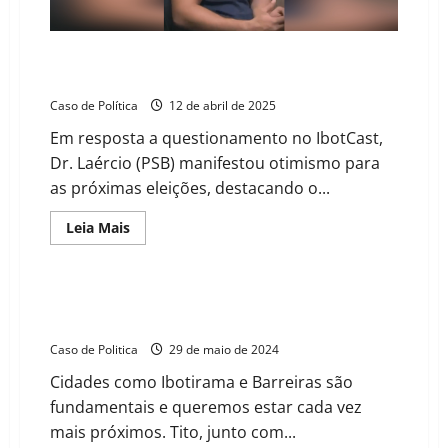
Terence
Lessa
Prefeito de Ibotirama anuncia apoio a Tito para
deputado estadual em 2026
Caso de Política
12 de abril de 2025
Em resposta a questionamento no IbotCast,
Dr. Laércio (PSB) manifestou otimismo para
as próximas eleições, destacando o...
Read
Leia Mais
more
about
Prefeito
de
Ibotirama
Governador Jerônimo destaca força da Região Oeste
anuncia
e reconhece liderança de Tito
apoio
a
Caso de Politica
29 de maio de 2024
Tito
para
Cidades como Ibotirama e Barreiras são
deputado
estadual
fundamentais e queremos estar cada vez
em
2026
mais próximos. Tito, junto com...