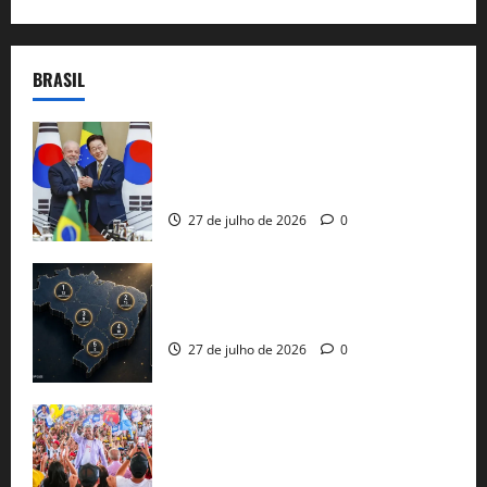
BRASIL
Brasil e Coreia do Sul selam pacto sobre
minerais estratégicos em resposta ao
protecionismo global
27 de julho de 2026
0
51 candidaturas aos governos estaduais
já estão oficializadas
27 de julho de 2026
0
Jerônimo Rodrigues conclui PGP com
30 mil propostas e prepara entrega de
pautas a Lula