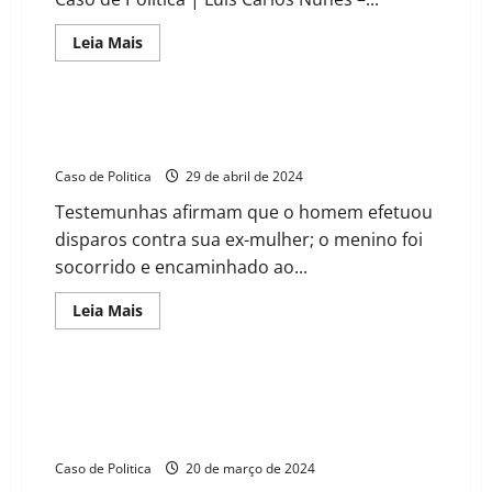
familiar
Read
Leia Mais
more
about
Jaguatirica
é
encontrada
Criança é alvejada por disparo do próprio pai em
morta
briga com ex-mulher em Ibotirama
após
atropelamento
Caso de Politica
29 de abril de 2024
próximo
a
Testemunhas afirmam que o homem efetuou
Ibotirama
disparos contra sua ex-mulher; o menino foi
socorrido e encaminhado ao...
Read
Leia Mais
more
about
Criança
é
alvejada
Governo da Bahia intensifica ações contra a dengue
por
em meio a epidemia alarmante. 25 cidades do oeste
disparo
do
estão em estado de epidemia
próprio
pai
Caso de Politica
20 de março de 2024
em