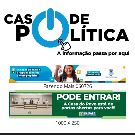
Skip
to
content
Fazendo Mais 060726
1000 X 250