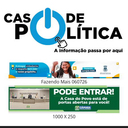
Skip
to
content
Fazendo Mais 060726
1000 X 250