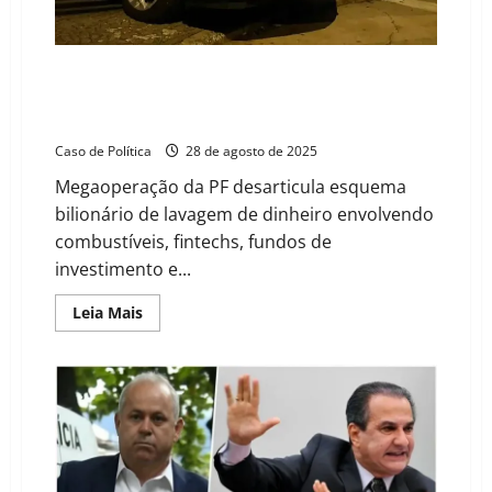
Operação Carbono Oculto: investigação do PCC na
Faria Lima pode atingir políticos de peso, incluindo
do Centrão
Caso de Política
28 de agosto de 2025
Megaoperação da PF desarticula esquema
bilionário de lavagem de dinheiro envolvendo
combustíveis, fintechs, fundos de
investimento e...
Read
Leia Mais
more
about
Operação
Carbono
Oculto:
investigação
do
PCC
na
Faria
Lima