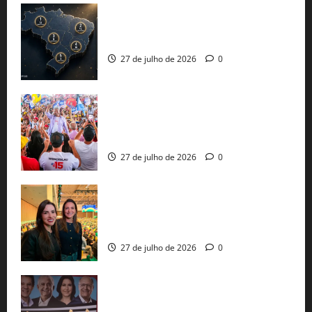
51 candidaturas aos governos estaduais
já estão oficializadas
27 de julho de 2026
0
Jerônimo Rodrigues conclui PGP com
30 mil propostas e prepara entrega de
pautas a Lula
27 de julho de 2026
0
Cinthya Marabá e Roberta Roma
representam a Bahia na convenção
nacional do PL em São Paulo
27 de julho de 2026
0
Com Lula e Alckmin, PT oficializa Haddad
ao governo de SP e nacionaliza disputa