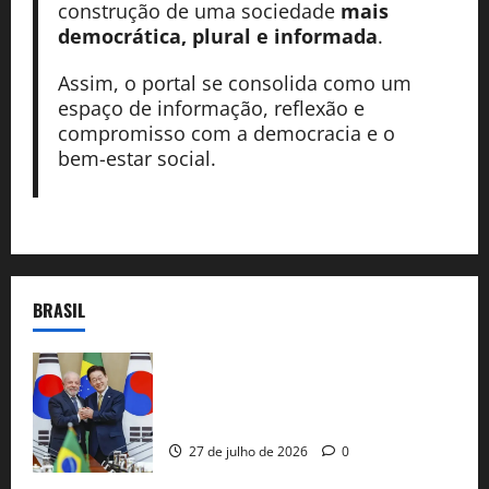
construção de uma sociedade
mais
democrática, plural e informada
.
Assim, o portal se consolida como um
espaço de informação, reflexão e
compromisso com a democracia e o
bem-estar social.
BRASIL
Brasil e Coreia do Sul selam pacto sobre
minerais estratégicos em resposta ao
protecionismo global
27 de julho de 2026
0