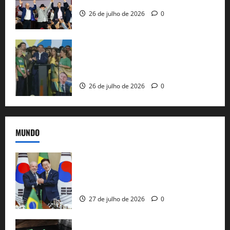
26 de julho de 2026
0
Sem vice, Flávio Bolsonaro oficializa
candidatura sob a sombra de ausências
e as bênçãos de uma IA
26 de julho de 2026
0
MUNDO
Brasil e Coreia do Sul selam pacto sobre
minerais estratégicos em resposta ao
protecionismo global
27 de julho de 2026
0
EUA taxam Brasil em 25%: Pix e