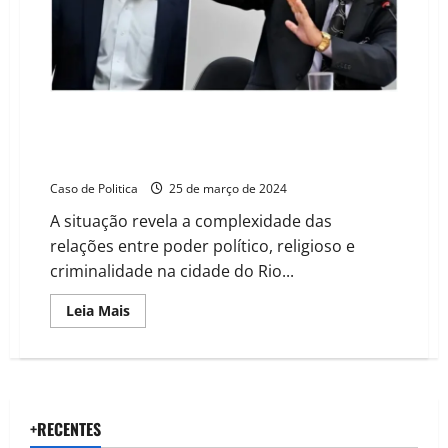
pode
atingir
políticos
de
peso,
incluindo
do
Centrão
Assessor de Domingos Brazão, usava igreja de
Malafaia para arrecadar dinheiro para a milícia. Pastor
ataca jornalista
Caso de Politica
25 de março de 2024
A situação revela a complexidade das
relações entre poder político, religioso e
criminalidade na cidade do Rio...
Read
Leia Mais
more
about
Assessor
de
Domingos
Brazão,
usava
igreja
+RECENTES
de