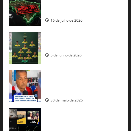
regulação digital motivam “guerra
comercial” de Washington
16 de julho de 2026
Veja datas e horários dos jogos da
seleção brasileira na Copa do Mundo
5 de junho de 2026
Rui Costa cobra ação dos EUA contra
tráfico de armas e afirma que 80% dos
fuzis apreendidos no Brasil têm origem
americana
30 de maio de 2026
Governo federal lança plataforma
gratuita de streaming com mais de 550
produções brasileiras