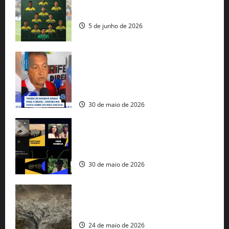
Veja datas e horários dos jogos da
seleção brasileira na Copa do Mundo
5 de junho de 2026
Rui Costa cobra ação dos EUA contra
tráfico de armas e afirma que 80% dos
fuzis apreendidos no Brasil têm origem
americana
30 de maio de 2026
Governo federal lança plataforma
gratuita de streaming com mais de 550
produções brasileiras
30 de maio de 2026
Mudanças climáticas já atingem 85% da
população brasileira, aponta pesquisa
24 de maio de 2026