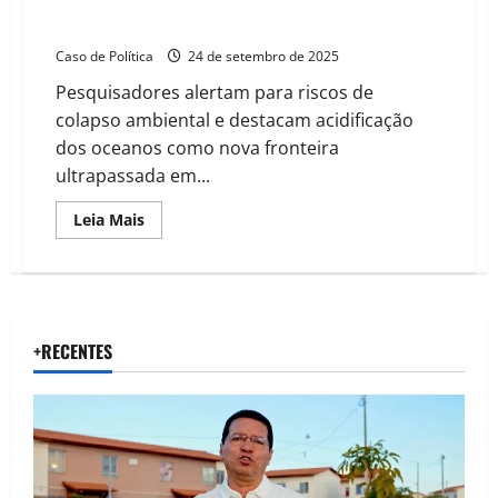
Estudo científico aponta que Terra já rompeu 7 dos 9
limites planetários
Caso de Política
24 de setembro de 2025
Pesquisadores alertam para riscos de
colapso ambiental e destacam acidificação
dos oceanos como nova fronteira
ultrapassada em...
Read
Leia Mais
more
about
Estudo
científico
aponta
que
Terra
já
+RECENTES
rompeu
7
dos
9
limites
planetários