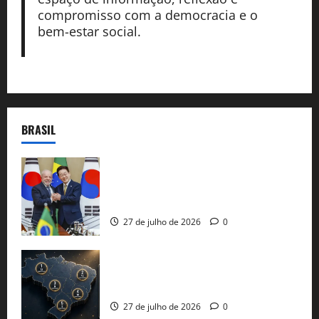
compromisso com a democracia e o
bem-estar social.
BRASIL
Brasil e Coreia do Sul selam pacto sobre
minerais estratégicos em resposta ao
protecionismo global
27 de julho de 2026
0
51 candidaturas aos governos estaduais
já estão oficializadas
27 de julho de 2026
0