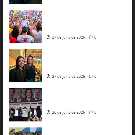
Jerônimo Rodrigues conclui PGP com
30 mil propostas e prepara entrega de
pautas a Lula
27 de julho de 2026
0
Cinthya Marabá e Roberta Roma
representam a Bahia na convenção
nacional do PL em São Paulo
27 de julho de 2026
0
Com Lula e Alckmin, PT oficializa Haddad
ao governo de SP e nacionaliza disputa
26 de julho de 2026
0
Sem vice, Flávio Bolsonaro oficializa