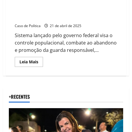
Saiba como funciona o SinPatinhas, novo RG Animal
para cães e gatos
Caso de Política
21 de abril de 2025
Sistema lançado pelo governo federal visa o
controle populacional, combate ao abandono
e promoção da guarda responsável,...
Read
Leia Mais
more
about
Saiba
como
funciona
o
SinPatinhas,
novo
+RECENTES
RG
Animal
para
cães
e
gatos