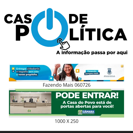
Skip
to
content
Fazendo Mais 060726
1000 X 250