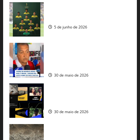
Veja datas e horários dos jogos da
seleção brasileira na Copa do Mundo
5 de junho de 2026
Rui Costa cobra ação dos EUA contra
tráfico de armas e afirma que 80% dos
fuzis apreendidos no Brasil têm origem
americana
30 de maio de 2026
Governo federal lança plataforma
gratuita de streaming com mais de 550
produções brasileiras
30 de maio de 2026
Mudanças climáticas já atingem 85% da