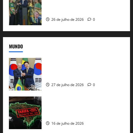
candidatura sob a sombra de ausências
e as bênçãos de uma IA
26 de julho de 2026
0
MUNDO
Brasil e Coreia do Sul selam pacto sobre
minerais estratégicos em resposta ao
protecionismo global
27 de julho de 2026
0
EUA taxam Brasil em 25%: Pix e
regulação digital motivam “guerra
comercial” de Washington
16 de julho de 2026