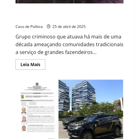
milícia
no
“Operação Terra Justa” desarticula milícia armada
oeste
da
ligada a conflitos fundiários no oeste da Bahia
Bahia
Caso de Política
25 de abril de 2025
Grupo criminoso que atuava há mais de uma
década ameaçando comunidades tradicionais
a serviço de grandes fazendeiros...
Read
Leia Mais
more
about
“Operação
Terra
Justa”
desarticula
milícia
armada
ligada
a
conflitos
fundiários
no
oeste
da
Bahia