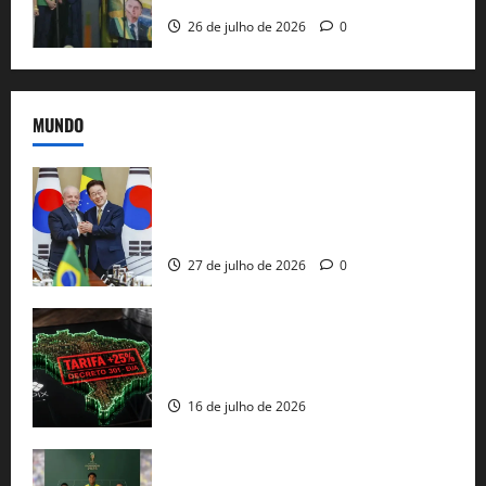
26 de julho de 2026
0
MUNDO
Brasil e Coreia do Sul selam pacto sobre
minerais estratégicos em resposta ao
protecionismo global
27 de julho de 2026
0
EUA taxam Brasil em 25%: Pix e
regulação digital motivam “guerra
comercial” de Washington
16 de julho de 2026
Veja datas e horários dos jogos da