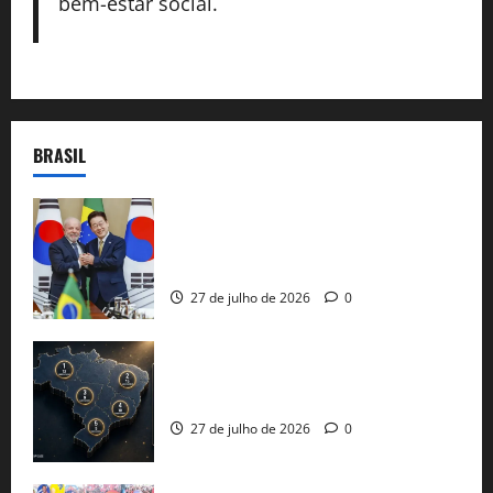
bem-estar social.
BRASIL
Brasil e Coreia do Sul selam pacto sobre
minerais estratégicos em resposta ao
protecionismo global
27 de julho de 2026
0
51 candidaturas aos governos estaduais
já estão oficializadas
27 de julho de 2026
0