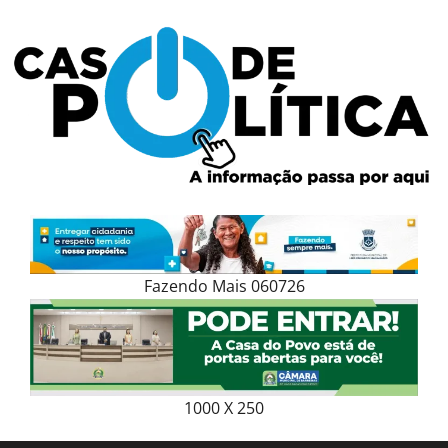
Skip
to
content
Fazendo Mais 060726
1000 X 250