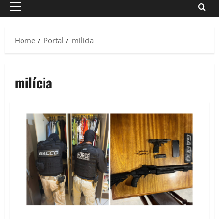
Primary
Menu
Home
Portal
milícia
milícia