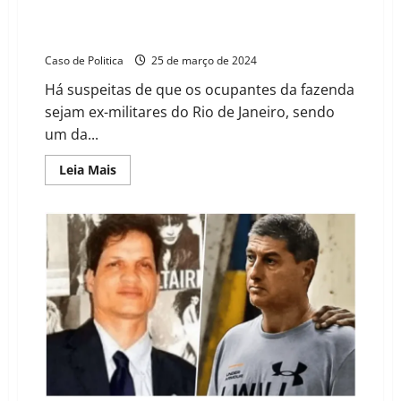
Fazendas na cidade de Cocos são alvo de disputa
entre supostos proprietários, milicianos e grileiros
Caso de Politica
25 de março de 2024
Há suspeitas de que os ocupantes da fazenda
sejam ex-militares do Rio de Janeiro, sendo
um da...
Read
Leia Mais
more
about
Fazendas
na
cidade
de
Cocos
são
alvo
de
disputa
entre
supostos
proprietários,
milicianos
e
grileiros