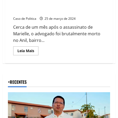
Doutor Piroca, amigo de Ronnie Lessa que soube
antes do plano de matar Marielle foi assassinado
Caso de Politica
25 de março de 2024
Cerca de um mês após o assassinato de
Marielle, o advogado foi brutalmente morto
no Anil, bairro...
Read
Leia Mais
more
about
Doutor
Piroca,
amigo
de
Ronnie
Lessa
+RECENTES
que
soube
antes
do
plano
de
matar
Marielle
foi
assassinado