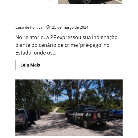
Relatório da PF revela a existência de um “Estado
Paralelo” no Caso Marielle
Caso de Politica
25 de março de 2024
No relatório, a PF expressou sua indignação
diante do cenário de crime ‘pré-pago’ no
Estado, onde os...
Read
Leia Mais
more
about
Relatório
da
PF
revela
a
existência
de
um
“Estado
Paralelo”
no
Caso
Marielle