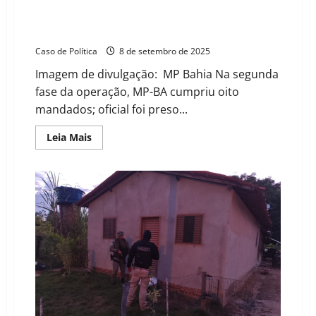
Tenente-coronel da PM é alvo da ‘Operação Terra
Justa’ por suspeita de encobrir ações de milícia no
oeste da Bahia
Caso de Política
8 de setembro de 2025
Imagem de divulgação: MP Bahia Na segunda
fase da operação, MP-BA cumpriu oito
mandados; oficial foi preso...
Read
Leia Mais
more
about
Tenente-
coronel
da
PM
é
alvo
da
‘Operação
Terra
Justa’
por
suspeita
de
encobrir
ações
de