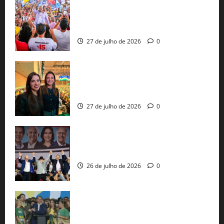
Jerônimo Rodrigues conclui PGP com
30 mil propostas e prepara entrega de
pautas a Lula
27 de julho de 2026
0
Cinthya Marabá e Roberta Roma
representam a Bahia na convenção
nacional do PL em São Paulo
27 de julho de 2026
0
Com Lula e Alckmin, PT oficializa Haddad
ao governo de SP e nacionaliza disputa
26 de julho de 2026
0
Sem vice, Flávio Bolsonaro oficializa
candidatura sob a sombra de ausências
e as bênçãos de uma IA