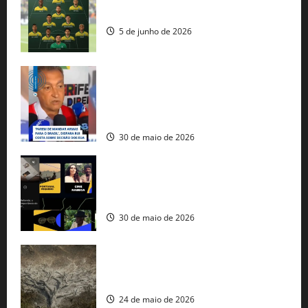
seleção brasileira na Copa do Mundo
5 de junho de 2026
Rui Costa cobra ação dos EUA contra
tráfico de armas e afirma que 80% dos
fuzis apreendidos no Brasil têm origem
americana
30 de maio de 2026
Governo federal lança plataforma
gratuita de streaming com mais de 550
produções brasileiras
30 de maio de 2026
Mudanças climáticas já atingem 85% da
população brasileira, aponta pesquisa
24 de maio de 2026