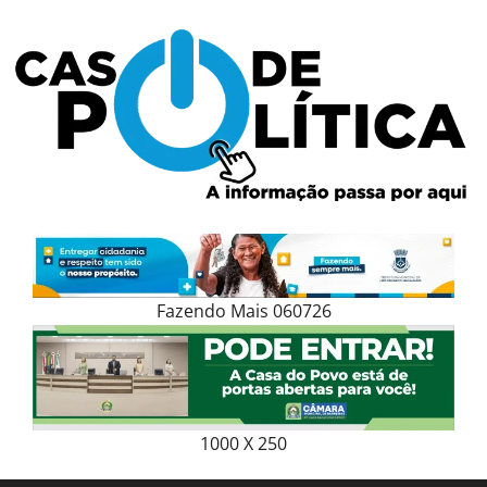
Skip
to
content
Fazendo Mais 060726
1000 X 250