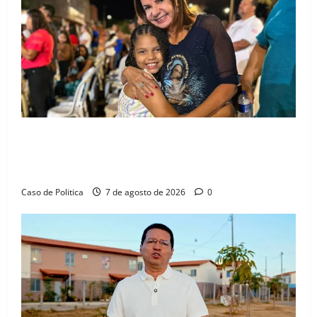
oficial
PM
é
preso
Drª. Graça celebra fé no Riachinho e reafirma
aliança com Danilo Henrique e Antônio Henrique
Júnior
Caso de Politica
7 de agosto de 2026
0