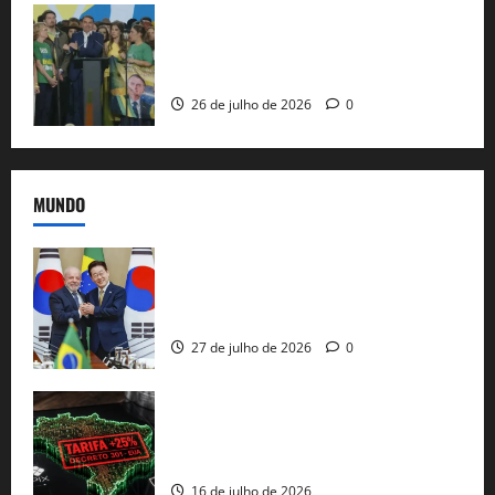
Sem vice, Flávio Bolsonaro oficializa
candidatura sob a sombra de ausências
e as bênçãos de uma IA
26 de julho de 2026
0
MUNDO
Brasil e Coreia do Sul selam pacto sobre
minerais estratégicos em resposta ao
protecionismo global
27 de julho de 2026
0
EUA taxam Brasil em 25%: Pix e
regulação digital motivam “guerra
comercial” de Washington
16 de julho de 2026