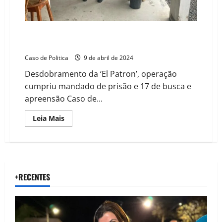
Operação Hybris é deflagrada contra grupo miliciano
da região de Feira de Santana; oficial PM é preso
Caso de Politica
9 de abril de 2024
Desdobramento da ‘El Patron’, operação
cumpriu mandado de prisão e 17 de busca e
apreensão Caso de...
Read
Leia Mais
more
about
Operação
Hybris
é
deflagrada
contra
grupo
+RECENTES
miliciano
da
região
de
Feira
de
Santana;