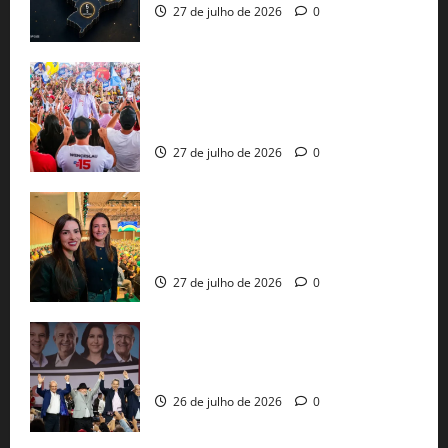
27 de julho de 2026
0
Jerônimo Rodrigues conclui PGP com
30 mil propostas e prepara entrega de
pautas a Lula
27 de julho de 2026
0
Cinthya Marabá e Roberta Roma
representam a Bahia na convenção
nacional do PL em São Paulo
27 de julho de 2026
0
Com Lula e Alckmin, PT oficializa Haddad
ao governo de SP e nacionaliza disputa
26 de julho de 2026
0