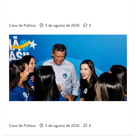
SINPROFE pede audiência pública na Câmara de
Barreiras sobre crise na educação e monitora
compromissos da SEDUC
Caso de Politica
5 de agosto de 2026
0
Barreiras recebe Cinthya Marabá e Zito Barbosa em
dia marcado pelo diálogo e força feminina
Caso de Politica
5 de agosto de 2026
0