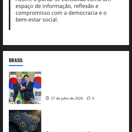
espaço de informação, reflexão e
compromisso com a democracia e o
bem-estar social.
BRASIL
Brasil e Coreia do Sul selam pacto sobre
minerais estratégicos em resposta ao
protecionismo global
27 de julho de 2026
0
51 candidaturas aos governos estaduais
já estão oficializadas