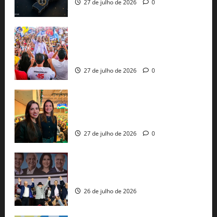
27 de julho de 2026
0
Jerônimo Rodrigues conclui PGP com
30 mil propostas e prepara entrega de
pautas a Lula
27 de julho de 2026
0
Cinthya Marabá e Roberta Roma
representam a Bahia na convenção
nacional do PL em São Paulo
27 de julho de 2026
0
Com Lula e Alckmin, PT oficializa Haddad
ao governo de SP e nacionaliza disputa
26 de julho de 2026