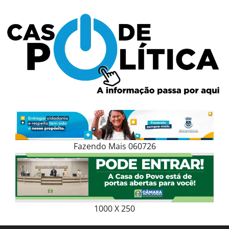
Skip
to
content
Fazendo Mais 060726
1000 X 250