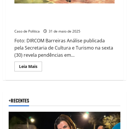
R$ 200 mil em risco: Quadrilhas Juninas de Barreiras
não atendem ao Edital e tem 5 dias para
regularização
Caso de Política
31 de maio de 2025
Foto: DIRCOM Barreiras Análise publicada
pela Secretaria de Cultura e Turismo na sexta
(30) revela pendências em...
Read
Leia Mais
more
about
R$
200
mil
em
risco:
Quadrilhas
+RECENTES
Juninas
de
Barreiras
não
atendem
ao
Edital