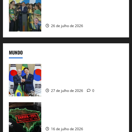
Sem vice, Flávio Bolsonaro oficializa
candidatura sob a sombra de ausências
e as bênçãos de uma IA
26 de julho de 2026
MUNDO
Brasil e Coreia do Sul selam pacto sobre
minerais estratégicos em resposta ao
protecionismo global
27 de julho de 2026
0
EUA taxam Brasil em 25%: Pix e
regulação digital motivam “guerra
comercial” de Washington
16 de julho de 2026