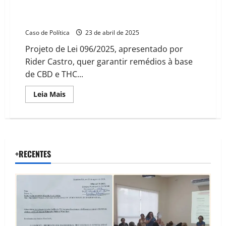
Vereador de Barreiras propõe adoção de cannabis
medicinal gratuita pelo SUS
Caso de Política
23 de abril de 2025
Projeto de Lei 096/2025, apresentado por
Rider Castro, quer garantir remédios à base
de CBD e THC...
Read
Leia Mais
more
about
Vereador
de
Barreiras
propõe
adoção
de
+RECENTES
cannabis
medicinal
gratuita
pelo
SUS