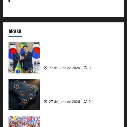
BRASIL
Brasil e Coreia do Sul selam pacto sobre
minerais estratégicos em resposta ao
protecionismo global
27 de julho de 2026
0
51 candidaturas aos governos estaduais
já estão oficializadas
27 de julho de 2026
0
Jerônimo Rodrigues conclui PGP com