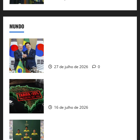
MUNDO
Brasil e Coreia do Sul selam pacto sobre
minerais estratégicos em resposta ao
protecionismo global
27 de julho de 2026
0
EUA taxam Brasil em 25%: Pix e
regulação digital motivam “guerra
comercial” de Washington
16 de julho de 2026
Veja datas e horários dos jogos da
seleção brasileira na Copa do Mundo