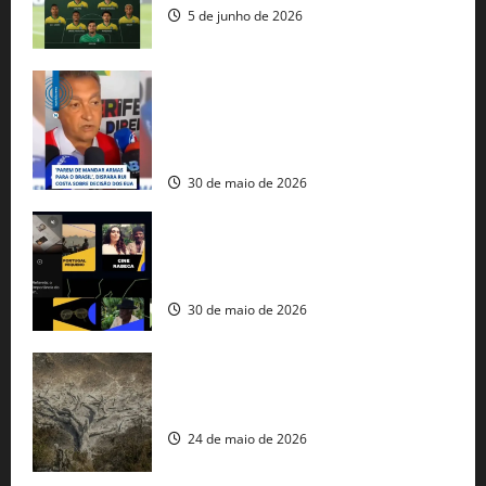
5 de junho de 2026
Rui Costa cobra ação dos EUA contra
tráfico de armas e afirma que 80% dos
fuzis apreendidos no Brasil têm origem
americana
30 de maio de 2026
Governo federal lança plataforma
gratuita de streaming com mais de 550
produções brasileiras
30 de maio de 2026
Mudanças climáticas já atingem 85% da
população brasileira, aponta pesquisa
24 de maio de 2026