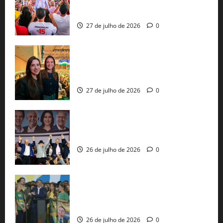
30 mil propostas e prepara entrega de
pautas a Lula
27 de julho de 2026
0
Cinthya Marabá e Roberta Roma
representam a Bahia na convenção
nacional do PL em São Paulo
27 de julho de 2026
0
Com Lula e Alckmin, PT oficializa Haddad
ao governo de SP e nacionaliza disputa
26 de julho de 2026
0
Sem vice, Flávio Bolsonaro oficializa
candidatura sob a sombra de ausências
e as bênçãos de uma IA
26 de julho de 2026
0