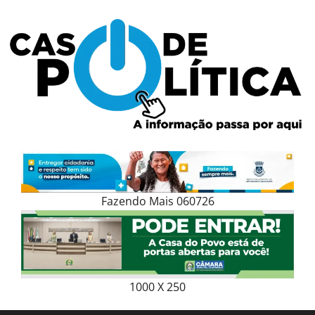
Skip
to
content
Fazendo Mais 060726
1000 X 250