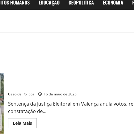
EITOS HUMANOS
EDUCAÇÃO
GEOPOLÍTICA
ECONOMIA
Justiça cassa vereadores na Bahia por fraude em cota de gênero;
Caso de Política
16 de maio de 2025
Sentença da Justiça Eleitoral em Valença anula votos, 
constatação de...
Read
Leia Mais
more
about