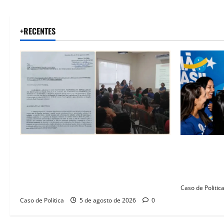
+RECENTES
SINPROFE pede audiência pública na
Barreiras r
Câmara de Barreiras sobre crise na
Barbosa em 
educação e monitora compromissos da
força femin
SEDUC
Caso de Politic
Caso de Politica
5 de agosto de 2026
0