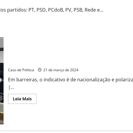
 partidos: PT, PSD, PCdoB, PV, PSB, Rede e...
Zito e Otoniel, em Brasília selam acordo com o PL de Bolsonaro 
Caso de Politica
21 de março de 2024
Em barreiras, o indicativo é de nacionalização e polariz
|...
Read
Leia Mais
more
about
Zito
e
Otoniel,
em
Brasília
selam