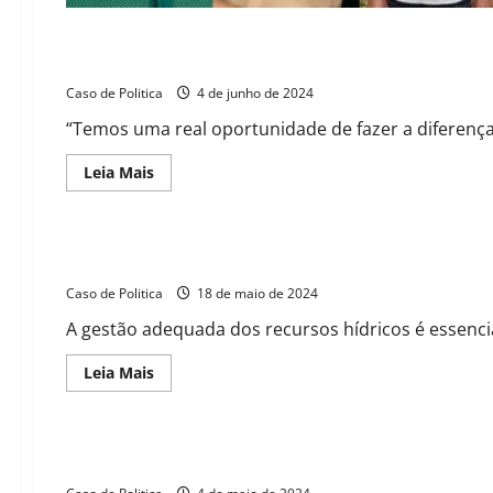
Coordenação de pré-campanha de Tito organiza encontro es
Caso de Politica
4 de junho de 2024
“Temos uma real oportunidade de fazer a diferença 
Read
Leia Mais
more
about
Coordenação
de
pré-
Lideranças do PV visitam Barreiras para reforça o apoio a pr
campanha
de
Caso de Politica
Tito
18 de maio de 2024
organiza
encontro
A gestão adequada dos recursos hídricos é essencia
estratégico
com
pré-
Read
Leia Mais
candidatos
more
a
about
vereador
Lideranças
do
PV
“Jusmari marchará com Tito em todos os dias”, diz Charles 
visitam
Barreiras