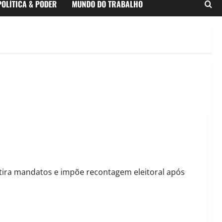
POLÍTICA & PODER
MUNDO DO TRABALHO
 PV e PDT são alvos da decisão
retira mandatos e impõe recontagem eleitoral após