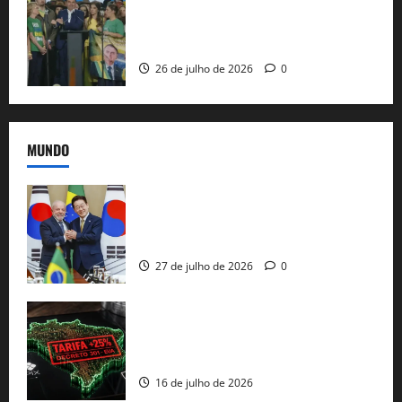
Sem vice, Flávio Bolsonaro oficializa
candidatura sob a sombra de ausências
e as bênçãos de uma IA
26 de julho de 2026
0
MUNDO
Brasil e Coreia do Sul selam pacto sobre
minerais estratégicos em resposta ao
protecionismo global
27 de julho de 2026
0
EUA taxam Brasil em 25%: Pix e
regulação digital motivam “guerra
comercial” de Washington
16 de julho de 2026