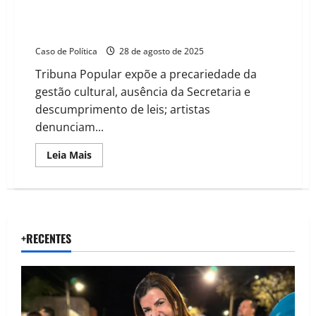
Crise e abandono da cultura em Barreiras: Sociedade
Civil cobra respeito e transparência durante Tribunal
Popular na Câmara
Caso de Política
28 de agosto de 2025
Tribuna Popular expõe a precariedade da
gestão cultural, ausência da Secretaria e
descumprimento de leis; artistas
denunciam...
Read
Leia Mais
more
about
Crise
e
abandono
da
cultura
em
+RECENTES
Barreiras:
Sociedade
Civil
cobra
respeito
e
transparência
durante