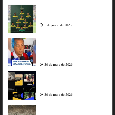
Veja datas e horários dos jogos da
seleção brasileira na Copa do Mundo
5 de junho de 2026
Rui Costa cobra ação dos EUA contra
tráfico de armas e afirma que 80% dos
fuzis apreendidos no Brasil têm origem
americana
30 de maio de 2026
Governo federal lança plataforma
gratuita de streaming com mais de 550
produções brasileiras
30 de maio de 2026
Mudanças climáticas já atingem 85% da