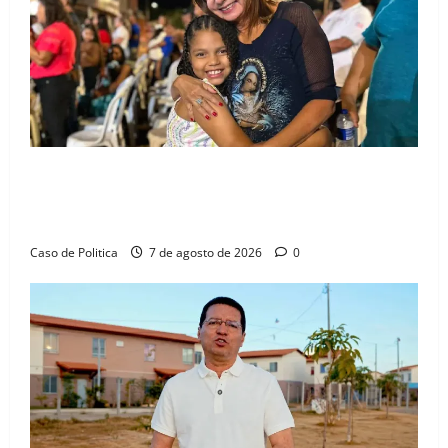
Tribunal
Popular
na
Câmara
Drª. Graça celebra fé no Riachinho e reafirma
aliança com Danilo Henrique e Antônio Henrique
Júnior
Caso de Politica
7 de agosto de 2026
0