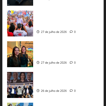
Jerônimo Rodrigues conclui PGP com
30 mil propostas e prepara entrega de
pautas a Lula
27 de julho de 2026
0
Cinthya Marabá e Roberta Roma
representam a Bahia na convenção
nacional do PL em São Paulo
27 de julho de 2026
0
Com Lula e Alckmin, PT oficializa Haddad
ao governo de SP e nacionaliza disputa
26 de julho de 2026
0