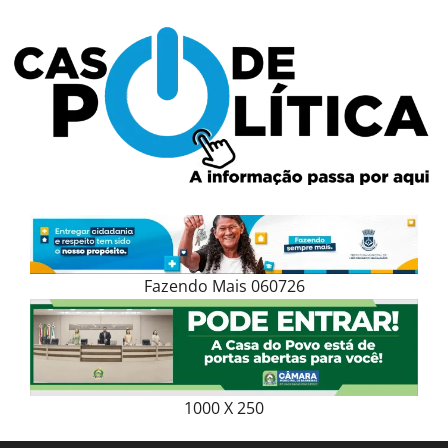
Skip
to
content
Fazendo Mais 060726
1000 X 250