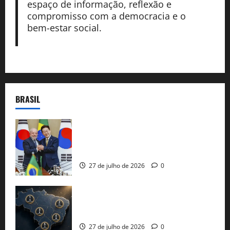
espaço de informação, reflexão e
compromisso com a democracia e o
bem-estar social.
BRASIL
Brasil e Coreia do Sul selam pacto sobre
minerais estratégicos em resposta ao
protecionismo global
27 de julho de 2026
0
51 candidaturas aos governos estaduais
já estão oficializadas
27 de julho de 2026
0