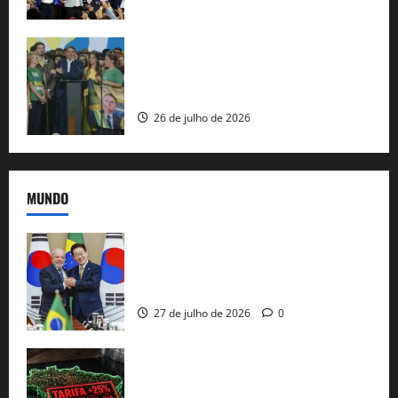
Sem vice, Flávio Bolsonaro oficializa
candidatura sob a sombra de ausências
e as bênçãos de uma IA
26 de julho de 2026
MUNDO
Brasil e Coreia do Sul selam pacto sobre
minerais estratégicos em resposta ao
protecionismo global
27 de julho de 2026
0
EUA taxam Brasil em 25%: Pix e
regulação digital motivam “guerra