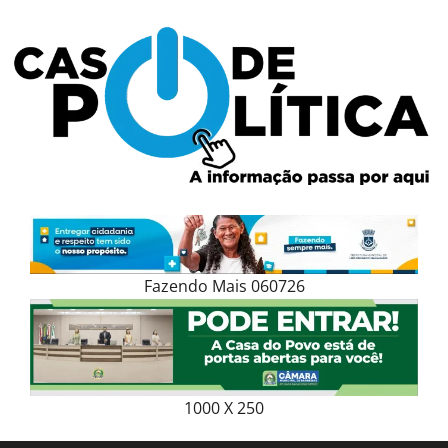
Skip
to
content
Fazendo Mais 060726
1000 X 250