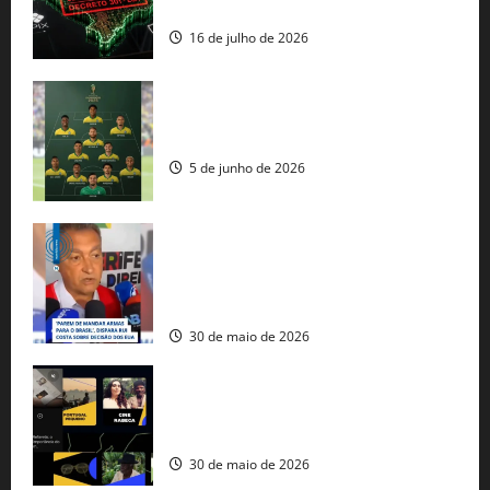
comercial” de Washington
16 de julho de 2026
Veja datas e horários dos jogos da
seleção brasileira na Copa do Mundo
5 de junho de 2026
Rui Costa cobra ação dos EUA contra
tráfico de armas e afirma que 80% dos
fuzis apreendidos no Brasil têm origem
americana
30 de maio de 2026
Governo federal lança plataforma
gratuita de streaming com mais de 550
produções brasileiras
30 de maio de 2026