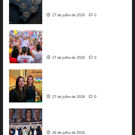
51 candidaturas aos governos estaduais
já estão oficializadas
27 de julho de 2026
0
Jerônimo Rodrigues conclui PGP com
30 mil propostas e prepara entrega de
pautas a Lula
27 de julho de 2026
0
Cinthya Marabá e Roberta Roma
representam a Bahia na convenção
nacional do PL em São Paulo
27 de julho de 2026
0
Com Lula e Alckmin, PT oficializa Haddad
ao governo de SP e nacionaliza disputa
26 de julho de 2026