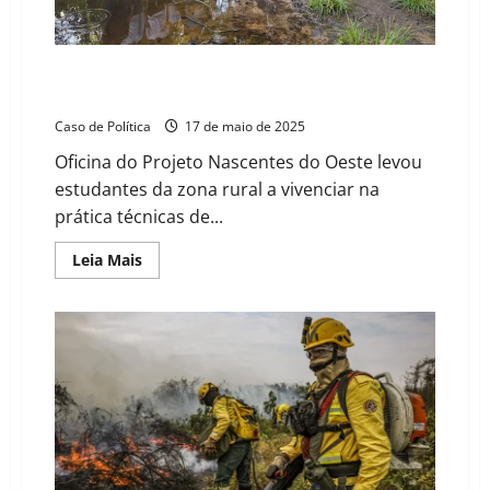
Mais de 140 alunos participam de ação sobre
preservação ambiental em Tabocas do Brejo Velho
Caso de Política
17 de maio de 2025
Oficina do Projeto Nascentes do Oeste levou
estudantes da zona rural a vivenciar na
prática técnicas de...
Read
Leia Mais
more
about
Mais
de
140
alunos
participam
de
ação
sobre
preservação
ambiental
em
Tabocas
do