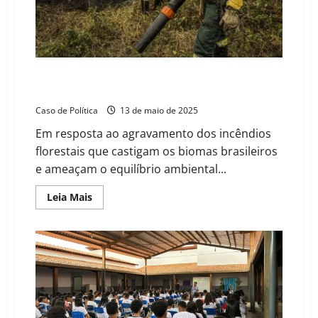
Brejo
Velho
Governo federal autoriza brigadas em 17 estados para
enfrentar avanço do fogo em biomas ameaçados
Caso de Política
13 de maio de 2025
Em resposta ao agravamento dos incêndios
florestais que castigam os biomas brasileiros
e ameaçam o equilíbrio ambiental...
Read
Leia Mais
more
about
Governo
federal
autoriza
brigadas
em
17
estados
para
enfrentar
avanço