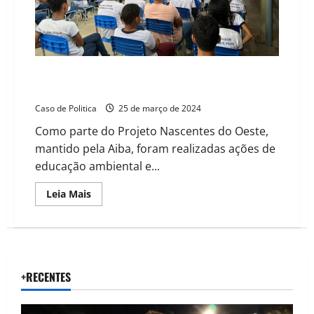
do
fogo
em
biomas
ameaçados
AIBA promove palestras sobre preservação da água
em Formosa do Rio Preto e Angical
Caso de Politica
25 de março de 2024
Como parte do Projeto Nascentes do Oeste,
mantido pela Aiba, foram realizadas ações de
educação ambiental e...
Read
Leia Mais
more
about
AIBA
promove
palestras
sobre
preservação
da
+RECENTES
água
em
Formosa
do