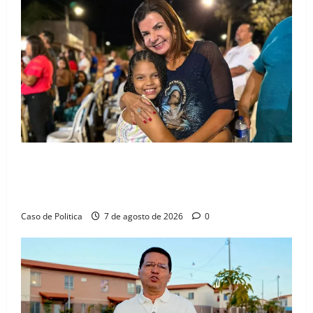
Rio
Preto
e
Angical
Drª. Graça celebra fé no Riachinho e reafirma
aliança com Danilo Henrique e Antônio Henrique
Júnior
Caso de Politica
7 de agosto de 2026
0