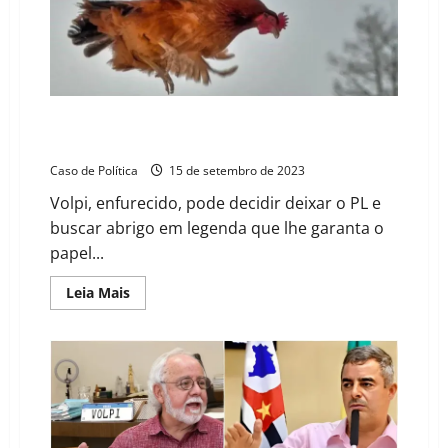
contas
de
Átila
rejeitadas
pelo
TCE
Volpi, empurrado na ladeira, assiste PL armar o
“Pouso da Galinha”
Caso de Política
15 de setembro de 2023
Volpi, enfurecido, pode decidir deixar o PL e
buscar abrigo em legenda que lhe garanta o
papel...
Read
Leia Mais
more
about
Volpi,
empurrado
na
ladeira,
assiste
PL
armar
o
“Pouso