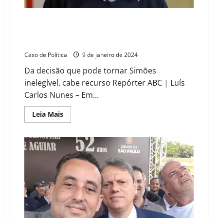
contra
a
administração
Vereador e Pré-candidato ao Paço de Mauá, Sargento
pública
Simões, condenado por desacato a superiores
hierárquicos da PM
Caso de Política
9 de janeiro de 2024
Da decisão que pode tornar Simões
inelegível, cabe recurso Repórter ABC | Luís
Carlos Nunes – Em...
Read
Leia Mais
more
about
Vereador
e
Pré-
candidato
ao
Paço
de
Mauá,
Sargento
Simões,
condenado
por
desacato