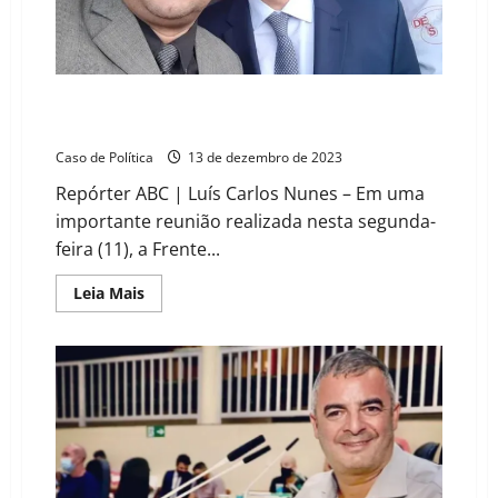
a
superiores
hierárquicos
da
PM
Sargento Alan participa de reunião que encaminha
demandas para o governo do Estado
Caso de Política
13 de dezembro de 2023
Repórter ABC | Luís Carlos Nunes – Em uma
importante reunião realizada nesta segunda-
feira (11), a Frente...
Read
Leia Mais
more
about
Sargento
Alan
participa
de
reunião
que
encaminha
demandas
para
o
governo