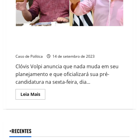
da
Galinha”
PL de Mauá prepara a cartada de Sargento Simões
para 2024: Volpi afirma que nada muda em seu
planejamento
Caso de Política
14 de setembro de 2023
Clóvis Volpi anuncia que nada muda em seu
planejamento e que oficializará sua pré-
candidatura na sexta-feira, dia...
Read
Leia Mais
more
about
PL
de
Mauá
prepara
a
cartada
+RECENTES
de
Sargento