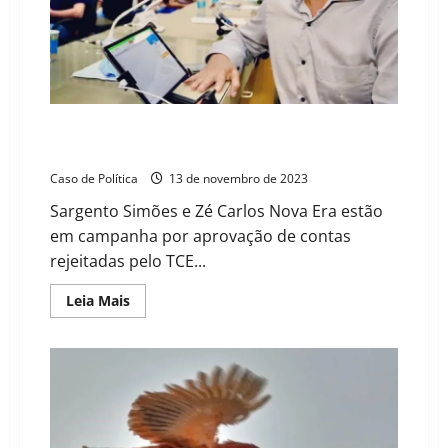
do
Estado
Sargento Simões e Nova Era articulam aprovação de
contas de Átila rejeitadas pelo TCE
Caso de Política
13 de novembro de 2023
Sargento Simões e Zé Carlos Nova Era estão
em campanha por aprovação de contas
rejeitadas pelo TCE...
Read
Leia Mais
more
about
Sargento
Simões
e
Nova
Era
articulam
aprovação
de