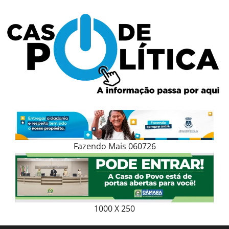
Skip
to
content
Fazendo Mais 060726
1000 X 250