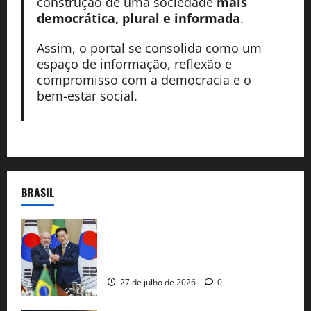
construção de uma sociedade
mais
democrática, plural e informada
.
Assim, o portal se consolida como um
espaço de informação, reflexão e
compromisso com a democracia e o
bem-estar social.
BRASIL
Brasil e Coreia do Sul selam pacto sobre
minerais estratégicos em resposta ao
protecionismo global
27 de julho de 2026
0