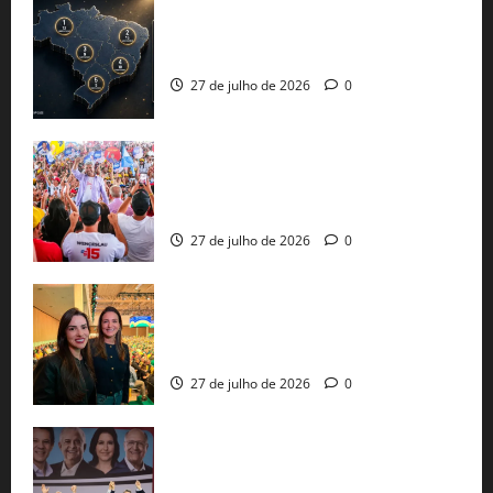
51 candidaturas aos governos estaduais
já estão oficializadas
27 de julho de 2026
0
Jerônimo Rodrigues conclui PGP com
30 mil propostas e prepara entrega de
pautas a Lula
27 de julho de 2026
0
Cinthya Marabá e Roberta Roma
representam a Bahia na convenção
nacional do PL em São Paulo
27 de julho de 2026
0
Com Lula e Alckmin, PT oficializa Haddad
ao governo de SP e nacionaliza disputa