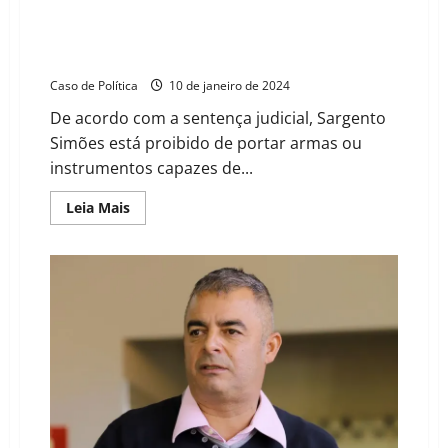
Sargento Simões diz que será candidato e afirma que
Marcelo Oliveira e Atila tem crimes contra a
administração pública
Caso de Política
10 de janeiro de 2024
De acordo com a sentença judicial, Sargento
Simões está proibido de portar armas ou
instrumentos capazes de...
Read
Leia Mais
more
about
Sargento
Simões
diz
que
será
candidato
e
afirma
que
Marcelo
Oliveira
e
Atila
tem
crimes