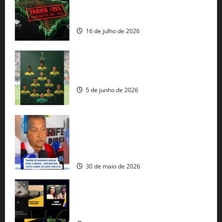
regulação digital motivam “guerra
comercial” de Washington
16 de julho de 2026
Veja datas e horários dos jogos da
seleção brasileira na Copa do Mundo
5 de junho de 2026
Rui Costa cobra ação dos EUA contra
tráfico de armas e afirma que 80% dos
fuzis apreendidos no Brasil têm origem
americana
30 de maio de 2026
Governo federal lança plataforma
gratuita de streaming com mais de 550
produções brasileiras