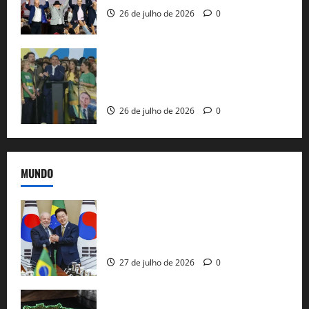
26 de julho de 2026
0
Sem vice, Flávio Bolsonaro oficializa
candidatura sob a sombra de ausências
e as bênçãos de uma IA
26 de julho de 2026
0
MUNDO
Brasil e Coreia do Sul selam pacto sobre
minerais estratégicos em resposta ao
protecionismo global
27 de julho de 2026
0
EUA taxam Brasil em 25%: Pix e