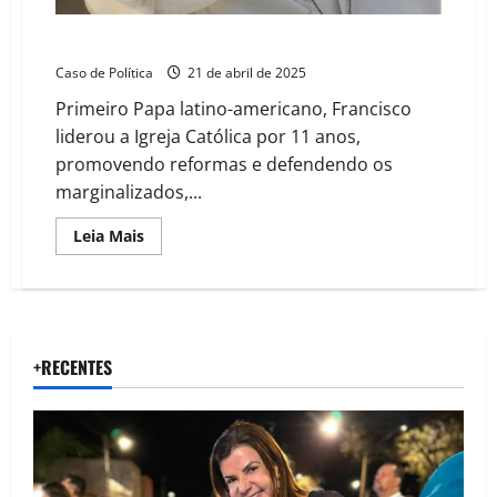
Papa Francisco morre aos 88 Anos
Caso de Política
21 de abril de 2025
Primeiro Papa latino-americano, Francisco
liderou a Igreja Católica por 11 anos,
promovendo reformas e defendendo os
marginalizados,...
Read
Leia Mais
more
about
Papa
Francisco
morre
aos
88
Anos
+RECENTES