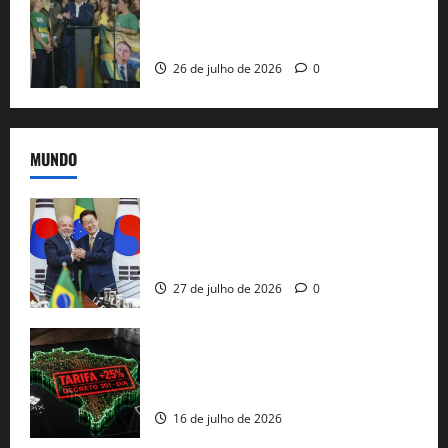
candidatura sob a sombra de ausências
e as bênçãos de uma IA
26 de julho de 2026
0
MUNDO
Brasil e Coreia do Sul selam pacto sobre
minerais estratégicos em resposta ao
protecionismo global
27 de julho de 2026
0
EUA taxam Brasil em 25%: Pix e
regulação digital motivam “guerra
comercial” de Washington
16 de julho de 2026