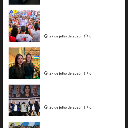
Jerônimo Rodrigues conclui PGP com
30 mil propostas e prepara entrega de
pautas a Lula
27 de julho de 2026
0
Cinthya Marabá e Roberta Roma
representam a Bahia na convenção
nacional do PL em São Paulo
27 de julho de 2026
0
Com Lula e Alckmin, PT oficializa Haddad
ao governo de SP e nacionaliza disputa
26 de julho de 2026
0
Sem vice, Flávio Bolsonaro oficializa