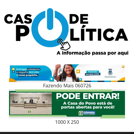
Skip
to
content
Fazendo Mais 060726
1000 X 250