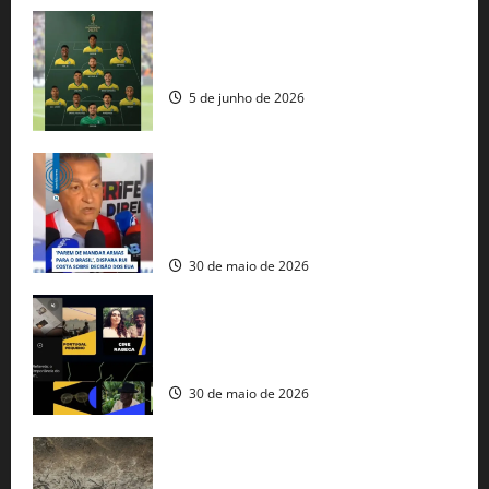
Veja datas e horários dos jogos da
seleção brasileira na Copa do Mundo
5 de junho de 2026
Rui Costa cobra ação dos EUA contra
tráfico de armas e afirma que 80% dos
fuzis apreendidos no Brasil têm origem
americana
30 de maio de 2026
Governo federal lança plataforma
gratuita de streaming com mais de 550
produções brasileiras
30 de maio de 2026
Mudanças climáticas já atingem 85% da