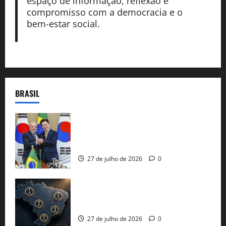
espaço de informação, reflexão e
compromisso com a democracia e o
bem-estar social.
BRASIL
Brasil e Coreia do Sul selam pacto sobre
minerais estratégicos em resposta ao
protecionismo global
27 de julho de 2026
0
51 candidaturas aos governos estaduais
já estão oficializadas
27 de julho de 2026
0