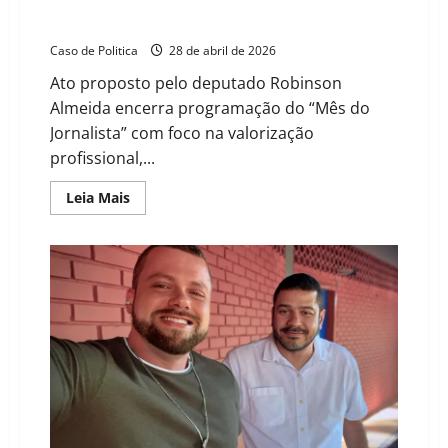
ALBA realiza sessão solene em homenagem aos 81
anos do Sinjorba e ao Dia do Jornalista
Caso de Politica
28 de abril de 2026
Ato proposto pelo deputado Robinson
Almeida encerra programação do “Mês do
Jornalista” com foco na valorização
profissional,...
Read
Leia Mais
more
about
ALBA
realiza
sessão
solene
em
homenagem
aos
81
anos
do
Sinjorba
e
ao
Dia
do