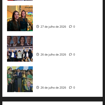
Cinthya Marabá e Roberta Roma
representam a Bahia na convenção
nacional do PL em São Paulo
27 de julho de 2026
0
Com Lula e Alckmin, PT oficializa Haddad
ao governo de SP e nacionaliza disputa
26 de julho de 2026
0
Sem vice, Flávio Bolsonaro oficializa
candidatura sob a sombra de ausências
e as bênçãos de uma IA
26 de julho de 2026
0