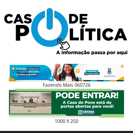
Skip
to
content
Fazendo Mais 060726
1000 X 250