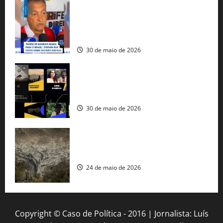
Rui Costa cobra ação dos EUA contra
tráfico de armas e afirma que 80% dos
fuzis apreendidos no Brasil têm origem
americana
30 de maio de 2026
Governo federal lança plataforma
gratuita de streaming com mais de 550
produções brasileiras
30 de maio de 2026
Mudanças climáticas já atingem 85% da
população brasileira, aponta pesquisa
24 de maio de 2026
Copyright © Caso de Política - 2016 | Jornalista: Luís