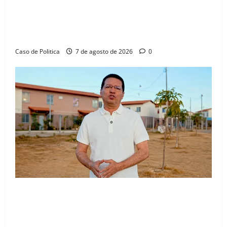
Drª. Graça celebra fé no Riachinho e reafirma
aliança com Danilo Henrique e Antônio Henrique
Júnior
Caso de Politica
7 de agosto de 2026
0
“Uma casa é o começo de uma nova história”: Tito
celebra avanço de 500 novas moradias na Vila
Amorim e o legado habitacional em Barreiras