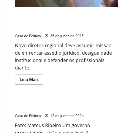
Jornalista
Tiago Portela assumirá representação do Sinjorba no
Oeste com compromisso de escuta ativa e defesa dos
jornalistas diante de novos desafios
Caso de Política
26 de junho de 2025
Novo diretor regional deve assumir missão
de enfrentar assédio jurídico, desigualdade
institucional e defender os profissionais
diante...
Read
Leia Mais
more
about
Tiago
Portela
assumirá
Tito acolhe pleito da FENAJ e assume compromisso
representação
de criar secretaria de Comunicação em Barreiras
do
Sinjorba
Caso de Politica
12 de junho de 2024
no
Oeste
Foto: Mateus Ribeiro Um governo
com
compromisso
propagandista não é desejável. A