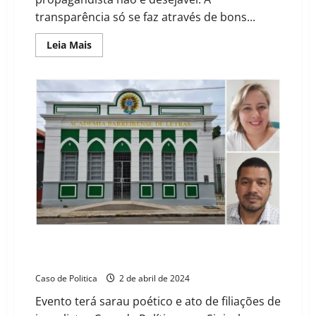
de
escuta
transparência só se faz através de bons...
ativa
e
defesa
Read
Leia Mais
dos
more
jornalistas
about
diante
Tito
de
acolhe
novos
pleito
desafios
da
FENAJ
e
assume
compromisso
de
criar
secretaria
de
Comunicação
em
Barreiras
Barreiras celebra o ‘Dia do Jornalista’ em um
encontro de vozes e poesia
Caso de Politica
2 de abril de 2024
Evento terá sarau poético e ato de filiações de