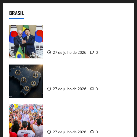
BRASIL
Brasil e Coreia do Sul selam pacto sobre
minerais estratégicos em resposta ao
protecionismo global
27 de julho de 2026
0
51 candidaturas aos governos estaduais
já estão oficializadas
27 de julho de 2026
0
Jerônimo Rodrigues conclui PGP com
30 mil propostas e prepara entrega de
pautas a Lula
27 de julho de 2026
0