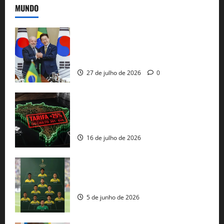
MUNDO
Brasil e Coreia do Sul selam pacto sobre
minerais estratégicos em resposta ao
protecionismo global
27 de julho de 2026
0
EUA taxam Brasil em 25%: Pix e
regulação digital motivam “guerra
comercial” de Washington
16 de julho de 2026
Veja datas e horários dos jogos da
seleção brasileira na Copa do Mundo
5 de junho de 2026