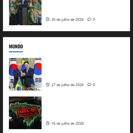
candidatura sob a sombra de ausências
e as bênçãos de uma IA
26 de julho de 2026
0
MUNDO
Brasil e Coreia do Sul selam pacto sobre
minerais estratégicos em resposta ao
protecionismo global
27 de julho de 2026
0
EUA taxam Brasil em 25%: Pix e
regulação digital motivam “guerra
comercial” de Washington
16 de julho de 2026