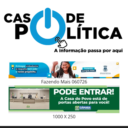
Skip
to
content
Fazendo Mais 060726
1000 X 250