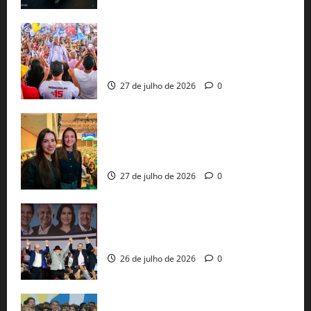
Jerônimo Rodrigues conclui PGP com
30 mil propostas e prepara entrega de
pautas a Lula
27 de julho de 2026
0
Cinthya Marabá e Roberta Roma
representam a Bahia na convenção
nacional do PL em São Paulo
27 de julho de 2026
0
Com Lula e Alckmin, PT oficializa Haddad
ao governo de SP e nacionaliza disputa
26 de julho de 2026
0
Sem vice, Flávio Bolsonaro oficializa