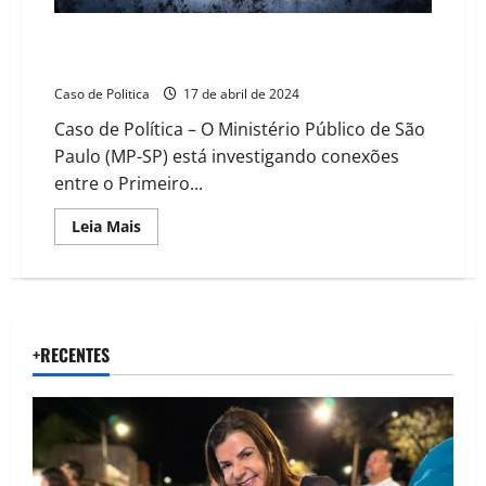
MP investiga infiltração do PCC em prefeituras de 16
cidades em São Paulo
Caso de Politica
17 de abril de 2024
Caso de Política – O Ministério Público de São
Paulo (MP-SP) está investigando conexões
entre o Primeiro...
Read
Leia Mais
more
about
MP
investiga
infiltração
do
PCC
em
+RECENTES
prefeituras
de
16
cidades
em
São
Paulo