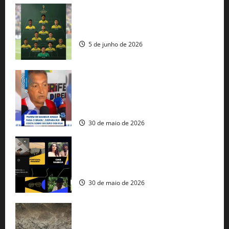
Veja datas e horários dos jogos da
seleção brasileira na Copa do Mundo
5 de junho de 2026
Rui Costa cobra ação dos EUA contra
tráfico de armas e afirma que 80% dos
fuzis apreendidos no Brasil têm origem
americana
30 de maio de 2026
Governo federal lança plataforma
gratuita de streaming com mais de 550
produções brasileiras
30 de maio de 2026
Mudanças climáticas já atingem 85% da