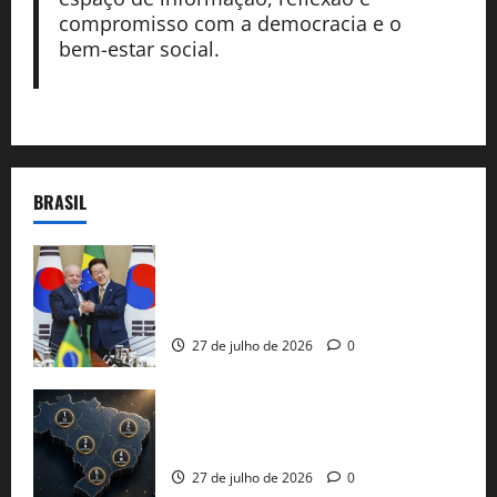
compromisso com a democracia e o
bem-estar social.
BRASIL
Brasil e Coreia do Sul selam pacto sobre
minerais estratégicos em resposta ao
protecionismo global
27 de julho de 2026
0
51 candidaturas aos governos estaduais
já estão oficializadas
27 de julho de 2026
0