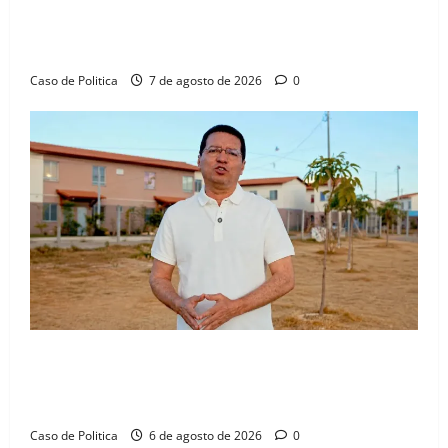
Drª. Graça celebra fé no Riachinho e reafirma
aliança com Danilo Henrique e Antônio Henrique
Júnior
Caso de Politica
7 de agosto de 2026
0
“Uma casa é o começo de uma nova história”: Tito
celebra avanço de 500 novas moradias na Vila
Amorim e o legado habitacional em Barreiras
Caso de Politica
6 de agosto de 2026
0