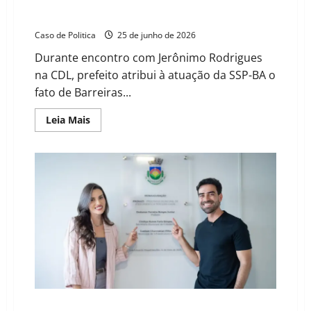
Otoniel reconhece avanços da segurança estadual em
Barreiras e expõe limites de seu isolamento político
Caso de Politica
25 de junho de 2026
Durante encontro com Jerônimo Rodrigues
na CDL, prefeito atribui à atuação da SSP-BA o
fato de Barreiras...
Read
Leia Mais
more
about
Otoniel
reconhece
avanços
da
segurança
estadual
em
Barreiras
e
expõe
limites
de
seu
isolamento
político
Luís Eduardo Magalhães alcança melhor desempenho