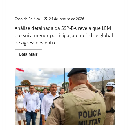
da Bahia no combate à violência física contra a
mulher
Caso de Política
24 de janeiro de 2026
Análise detalhada da SSP-BA revela que LEM
possui a menor participação no índice global
de agressões entre...
Read
Leia Mais
more
about
Luís
Eduardo
Magalhães
alcança
melhor
desempenho
da
Bahia
no
combate
à
violência
física
contra
a
mulher