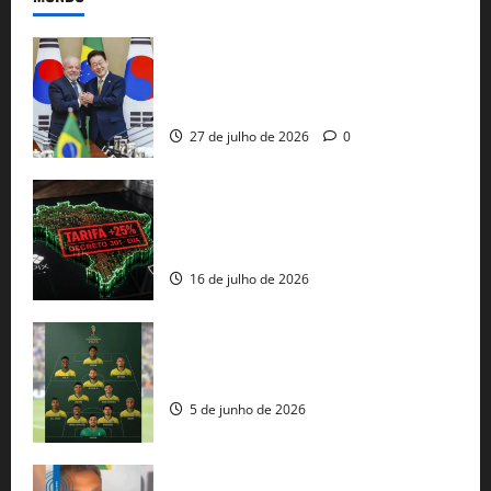
Brasil e Coreia do Sul selam pacto sobre
minerais estratégicos em resposta ao
protecionismo global
27 de julho de 2026
0
EUA taxam Brasil em 25%: Pix e
regulação digital motivam “guerra
comercial” de Washington
16 de julho de 2026
Veja datas e horários dos jogos da
seleção brasileira na Copa do Mundo
5 de junho de 2026
Rui Costa cobra ação dos EUA contra