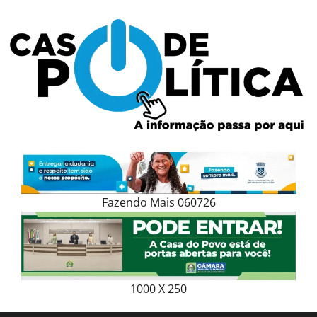
Skip
to
content
Fazendo Mais 060726
1000 X 250