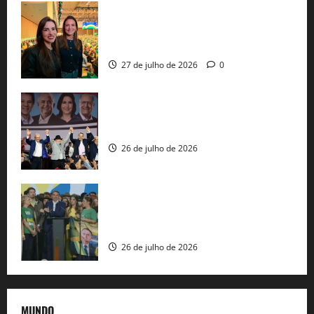
Cinthya Marabá e Roberta Roma
representam a Bahia na convenção
nacional do PL em São Paulo
27 de julho de 2026
0
Com Lula e Alckmin, PT oficializa Haddad
ao governo de SP e nacionaliza disputa
26 de julho de 2026
Sem vice, Flávio Bolsonaro oficializa
candidatura sob a sombra de ausências
e as bênçãos de uma IA
26 de julho de 2026
MUNDO