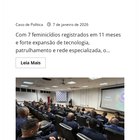
Oeste Baiano consolida-se como Cinturão de
Segurança à Mulher; investimentos do Governo
Jerônimo Rodrigues reduzem letalidade em 2025
Caso de Política
7 de janeiro de 2026
Com 7 feminicídios registrados em 11 meses
e forte expansão de tecnologia,
patrulhamento e rede especializada, o...
Read
Leia Mais
more
about
Oeste
Baiano
consolida-
se
como
Cinturão
de
Segurança
à
Mulher;
investimentos
do
Governo
Jerônimo
Rodrigues