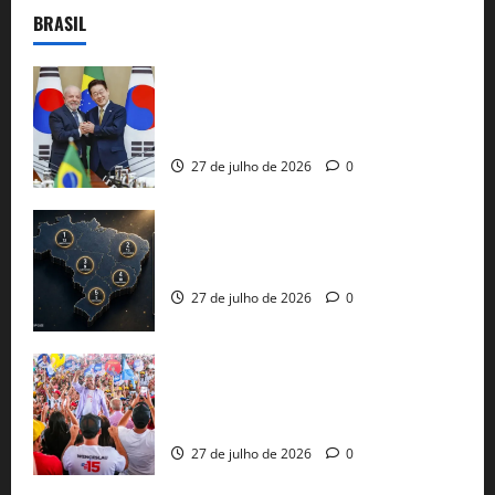
BRASIL
Brasil e Coreia do Sul selam pacto sobre
minerais estratégicos em resposta ao
protecionismo global
27 de julho de 2026
0
51 candidaturas aos governos estaduais
já estão oficializadas
27 de julho de 2026
0
Jerônimo Rodrigues conclui PGP com
30 mil propostas e prepara entrega de
pautas a Lula
27 de julho de 2026
0