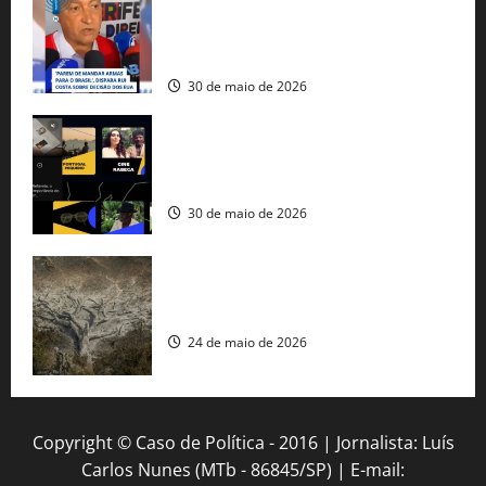
tráfico de armas e afirma que 80% dos
fuzis apreendidos no Brasil têm origem
americana
30 de maio de 2026
Governo federal lança plataforma
gratuita de streaming com mais de 550
produções brasileiras
30 de maio de 2026
Mudanças climáticas já atingem 85% da
população brasileira, aponta pesquisa
24 de maio de 2026
Copyright © Caso de Política - 2016 | Jornalista: Luís
Carlos Nunes (MTb - 86845/SP) | E-mail: