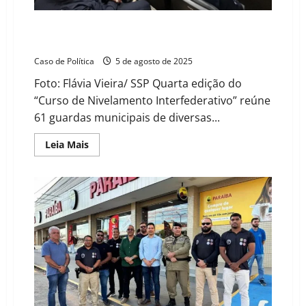
reduzem
letalidade
em
SSP da Bahia capacita Guardas Municipais em curso
2025
com de 26 cidades, incluindo municípios do Oeste
Caso de Política
5 de agosto de 2025
Foto: Flávia Vieira/ SSP Quarta edição do
“Curso de Nivelamento Interfederativo” reúne
61 guardas municipais de diversas...
Read
Leia Mais
more
about
SSP
da
Bahia
capacita
Guardas
Municipais
em
curso
com
de
26
cidades,
incluindo
municípios