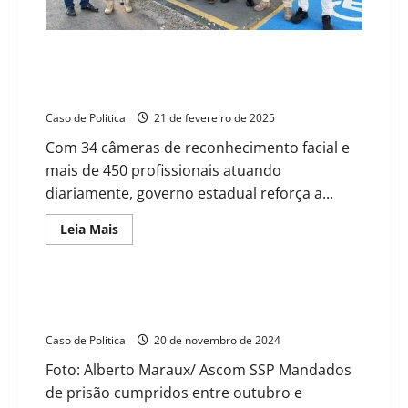
do
Oeste
Governo da Bahia reforça segurança no Barreiras
Folia 2025 com 34 câmeras de reconhecimento facial
e aumento do efetivo da PM
Caso de Política
21 de fevereiro de 2025
Com 34 câmeras de reconhecimento facial e
mais de 450 profissionais atuando
diariamente, governo estadual reforça a...
Read
Leia Mais
more
about
Governo
da
Bahia
Operação Ártemis: FICCO Bahia e PM capturam 35
reforça
integrantes de facções no Estado
segurança
no
Caso de Politica
20 de novembro de 2024
Barreiras
Folia
Foto: Alberto Maraux/ Ascom SSP Mandados
2025
com
de prisão cumpridos entre outubro e
34
câmeras