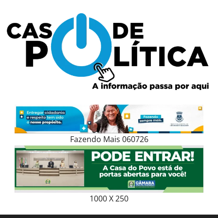
Skip
to
content
Fazendo Mais 060726
1000 X 250