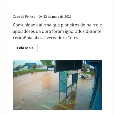
durante inauguração de unidade de saúde em
Barreiras
Caso de Politica
22 de maio de 2026
Comunidade afirma que pioneiros do bairro e
apoiadores da obra foram ignorados durante
cerimônia oficial; vereadora Teteia...
Read
Leia Mais
more
about
Moradores
da
Vila
dos
Funcionários
criticam
exclusão
durante
inauguração
de
unidade
de
saúde
em
Barreiras