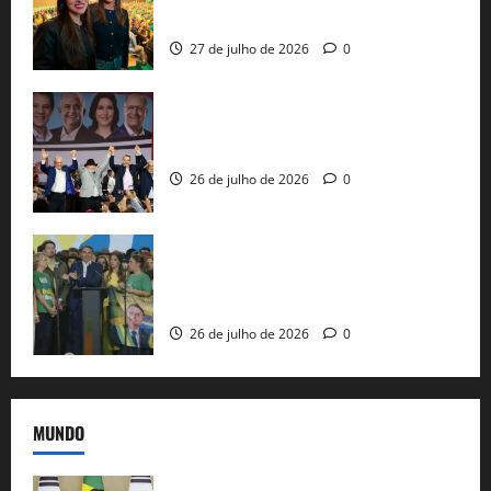
nacional do PL em São Paulo
27 de julho de 2026
0
Com Lula e Alckmin, PT oficializa Haddad
ao governo de SP e nacionaliza disputa
26 de julho de 2026
0
Sem vice, Flávio Bolsonaro oficializa
candidatura sob a sombra de ausências
e as bênçãos de uma IA
26 de julho de 2026
0
MUNDO