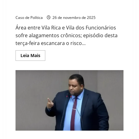
VÍDEO: Homem é arrastado por enxurrada em trecho
que há anos expõe o abandono público em Barreiras
Caso de Política
26 de novembro de 2025
Área entre Vila Rica e Vila dos Funcionários
sofre alagamentos crônicos; episódio desta
terça-feira escancara o risco...
Read
Leia Mais
more
about
VÍDEO:
Homem
é
arrastado
por
enxurrada
em
trecho
que
há
anos
expõe
o
abandono
público
em
Barreiras
“Quero a mesma atenção dada para a casa de