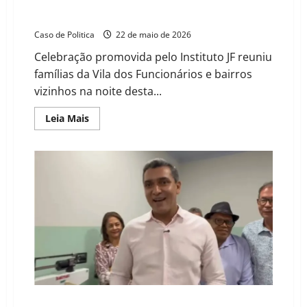
João Felipe participa de baile em homenagem ao Dia
das Mães na Vila dos Funcionários em Barreiras
Caso de Politica
22 de maio de 2026
Celebração promovida pelo Instituto JF reuniu
famílias da Vila dos Funcionários e bairros
vizinhos na noite desta...
Read
Leia Mais
more
about
João
Felipe
participa
de
baile
em
homenagem
ao
Dia
das
Mães
na
Vila
dos
Funcionários
em
Barreiras
Moradores da Vila dos Funcionários criticam exclusão