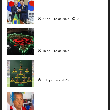
Brasil e Coreia do Sul selam pacto sobre
minerais estratégicos em resposta ao
protecionismo global
27 de julho de 2026
0
EUA taxam Brasil em 25%: Pix e
regulação digital motivam “guerra
comercial” de Washington
16 de julho de 2026
Veja datas e horários dos jogos da
seleção brasileira na Copa do Mundo
5 de junho de 2026
Rui Costa cobra ação dos EUA contra
tráfico de armas e afirma que 80% dos
fuzis apreendidos no Brasil têm origem