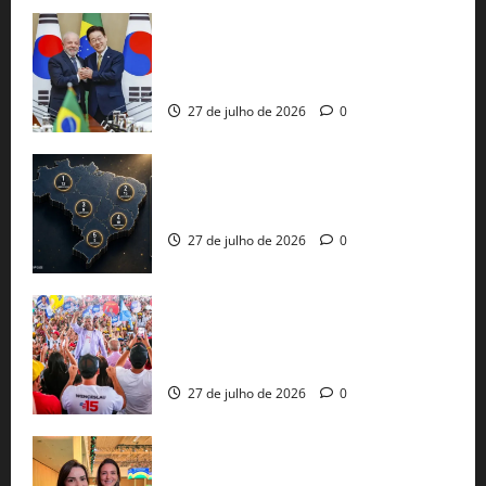
Brasil e Coreia do Sul selam pacto sobre
minerais estratégicos em resposta ao
protecionismo global
27 de julho de 2026
0
51 candidaturas aos governos estaduais
já estão oficializadas
27 de julho de 2026
0
Jerônimo Rodrigues conclui PGP com
30 mil propostas e prepara entrega de
pautas a Lula
27 de julho de 2026
0
Cinthya Marabá e Roberta Roma
representam a Bahia na convenção