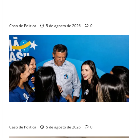
SINPROFE pede audiência pública na Câmara de
Barreiras sobre crise na educação e monitora
compromissos da SEDUC
Caso de Politica
5 de agosto de 2026
0
Barreiras recebe Cinthya Marabá e Zito Barbosa em
dia marcado pelo diálogo e força feminina
Caso de Politica
5 de agosto de 2026
0