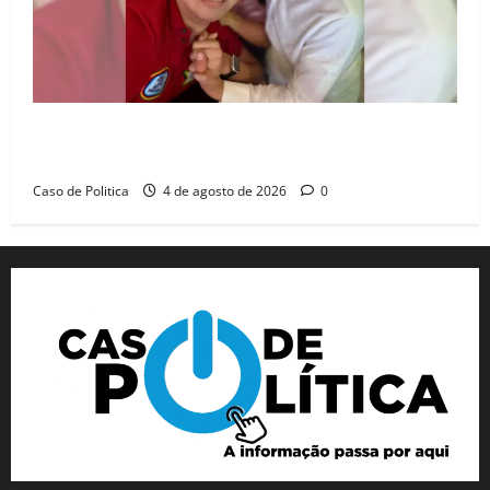
João Felipe tem candidatura oficializada em Salvador
e ganha projeção nacional com “benção” de Lula
Caso de Politica
4 de agosto de 2026
0