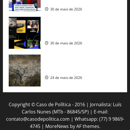
americana
30 de maio de 2026
Governo federal lança plataforma
gratuita de streaming com mais de 550
produções brasileiras
30 de maio de 2026
Mudanças climáticas já atingem 85% da
população brasileira, aponta pesquisa
24 de maio de 2026
Copyright © Caso de Política - 2016 | Jornalista: Luís
Carlos Nunes (MTb - 86845/SP) | E-mail:
contato@casodepolitica.com | Whatsapp: (77) 9 9869-
4745
|
MoreNews
by AF themes.