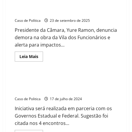
castração seja dada ao posto da Vila dos
Funcionários”, diz Yure Ramon
Caso de Política
23 de setembro de 2025
Presidente da Câmara, Yure Ramon, denuncia
demora na obra da Vila dos Funcionários e
alerta para impactos...
Read
Leia Mais
more
about
“Quero
a
mesma
Tito inclui em seu Plano de Governo projeto para
atenção
resolver os alagamentos da Vila dos Funcionários e
dada
para
outros bairros
a
casa
Caso de Politica
17 de julho de 2024
de
castração
Iniciativa será realizada em parceria com os
seja
dada
Governos Estadual e Federal. Sugestão foi
ao
posto
citada nos 4 encontros...
da
Vila