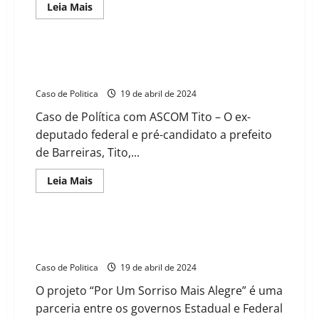
dos
Read
Leia Mais
Funcionários”,
more
diz
about
Yure
Tito
Ramon
inclui
em
Tito leva saúde e sorrisos à Vila dos Funcionários com
seu
o projeto “Por Um Sorriso Mais Alegre”
Plano
de
Caso de Politica
19 de abril de 2024
Governo
projeto
Caso de Política com ASCOM Tito – O ex-
para
resolver
deputado federal e pré-candidato a prefeito
os
alagamentos
de Barreiras, Tito,...
da
Vila
dos
Read
Leia Mais
Funcionários
more
e
about
outros
Tito
bairros
leva
saúde
Tito acompanha atendimento odontológico na Vila
e
dos Funcionários
sorrisos
à
Caso de Politica
19 de abril de 2024
Vila
dos
O projeto “Por Um Sorriso Mais Alegre” é uma
Funcionários
com
parceria entre os governos Estadual e Federal
o