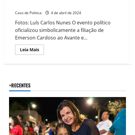
lota o Central Show na noite desta 4ª feira
Caso de Politica
4 de abril de 2024
Fotos: Luís Carlos Nunes O evento político
oficializou simbolicamente a filiação de
Emerson Cardoso ao Avante e...
Read
Leia Mais
more
about
População
atende
ao
chamado
de
Emerson
+RECENTES
Cardoso
e
lota
o
Central
Show
na
noite
desta
4ª
feira