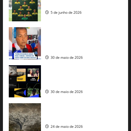
seleção brasileira na Copa do Mundo
5 de junho de 2026
Rui Costa cobra ação dos EUA contra
tráfico de armas e afirma que 80% dos
fuzis apreendidos no Brasil têm origem
americana
30 de maio de 2026
Governo federal lança plataforma
gratuita de streaming com mais de 550
produções brasileiras
30 de maio de 2026
Mudanças climáticas já atingem 85% da
população brasileira, aponta pesquisa
24 de maio de 2026