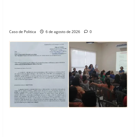
“Uma casa é o começo de uma nova história”: Tito
celebra avanço de 500 novas moradias na Vila
Amorim e o legado habitacional em Barreiras
Caso de Politica
6 de agosto de 2026
0
SINPROFE pede audiência pública na Câmara de
Barreiras sobre crise na educação e monitora
compromissos da SEDUC