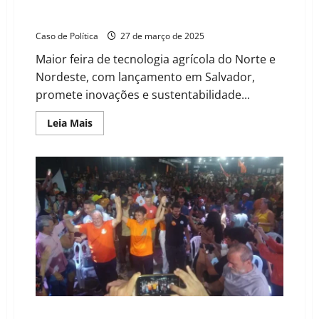
Bahia Farm Show 2025: “Agro Inteligente, Futuro
Responsável” impulsiona o agro baiano
Caso de Política
27 de março de 2025
Maior feira de tecnologia agrícola do Norte e
Nordeste, com lançamento em Salvador,
promete inovações e sustentabilidade...
Read
Leia Mais
more
about
Bahia
Farm
Show
2025:
“Agro
Inteligente,
Futuro
Responsável”
impulsiona
o
agro
baiano
População atende ao chamado de Emerson Cardoso e