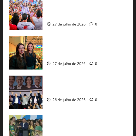
Jerônimo Rodrigues conclui PGP com
30 mil propostas e prepara entrega de
pautas a Lula
27 de julho de 2026
0
Cinthya Marabá e Roberta Roma
representam a Bahia na convenção
nacional do PL em São Paulo
27 de julho de 2026
0
Com Lula e Alckmin, PT oficializa Haddad
ao governo de SP e nacionaliza disputa
26 de julho de 2026
0
Sem vice, Flávio Bolsonaro oficializa
candidatura sob a sombra de ausências
e as bênçãos de uma IA