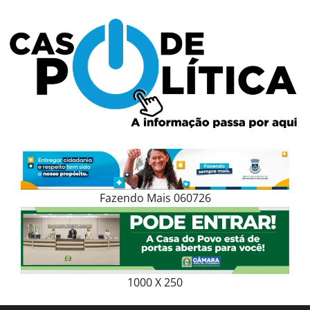
Skip
to
content
Fazendo Mais 060726
1000 X 250