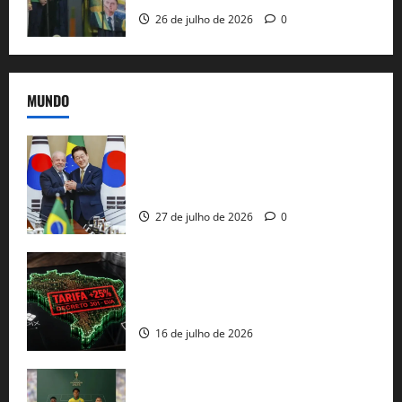
26 de julho de 2026
0
MUNDO
Brasil e Coreia do Sul selam pacto sobre
minerais estratégicos em resposta ao
protecionismo global
27 de julho de 2026
0
EUA taxam Brasil em 25%: Pix e
regulação digital motivam “guerra
comercial” de Washington
16 de julho de 2026
Veja datas e horários dos jogos da