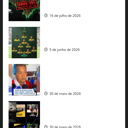
regulação digital motivam “guerra
comercial” de Washington
16 de julho de 2026
Veja datas e horários dos jogos da
seleção brasileira na Copa do Mundo
5 de junho de 2026
Rui Costa cobra ação dos EUA contra
tráfico de armas e afirma que 80% dos
fuzis apreendidos no Brasil têm origem
americana
30 de maio de 2026
Governo federal lança plataforma
gratuita de streaming com mais de 550
produções brasileiras
30 de maio de 2026