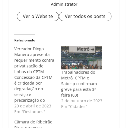
Administrator
Ver o Website
Ver todos os posts
Relacionado
Vereador Diogo
Manera apresenta
requerimento contra
privatização de
linhas da CPTM
Trabalhadores do
Concessão da CPTM
Metrô, CPTM e
é criticada por
Sabesp confirmam
degradação do
greve para esta 3ª
serviço e
feira (03)
precarização do
2 de outubro de 2023
trabalho, diz
20 de abril de 2023
Em "Cidades"
vereador Repórter
Em "Destaques"
ABC | Luís Carlos
Câmara de Ribeirão
Nunes - O vereador
Pires promove