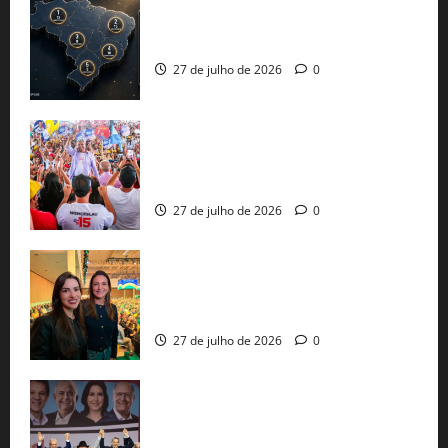
51 candidaturas aos governos estaduais
já estão oficializadas
27 de julho de 2026
0
Jerônimo Rodrigues conclui PGP com
30 mil propostas e prepara entrega de
pautas a Lula
27 de julho de 2026
0
Cinthya Marabá e Roberta Roma
representam a Bahia na convenção
nacional do PL em São Paulo
27 de julho de 2026
0
Com Lula e Alckmin, PT oficializa Haddad
ao governo de SP e nacionaliza disputa