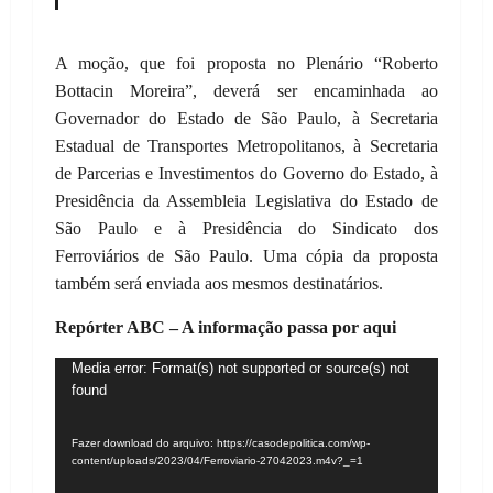
A moção, que foi proposta no Plenário “Roberto
Bottacin Moreira”, deverá ser encaminhada ao
Governador do Estado de São Paulo, à Secretaria
Estadual de Transportes Metropolitanos, à Secretaria
de Parcerias e Investimentos do Governo do Estado, à
Presidência da Assembleia Legislativa do Estado de
São Paulo e à Presidência do Sindicato dos
Ferroviários de São Paulo. Uma cópia da proposta
também será enviada aos mesmos destinatários.
Repórter ABC – A informação passa por aqui
Tocador
Media error: Format(s) not supported or source(s) not
found
de
vídeo
Fazer download do arquivo: https://casodepolitica.com/wp-
content/uploads/2023/04/Ferroviario-27042023.m4v?_=1