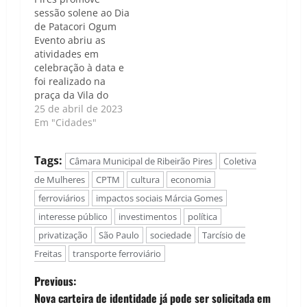
Diogo Manera
sessão solene ao Dia
apresentou na
de Patacori Ogum
Câmara Municipal de
Evento abriu as
Ribeirão Pires o
atividades em
Requerimento nº
celebração à data e
0353/2023, onde
foi realizado na
manifesta votos de
praça da Vila do
protesto contra a
Doce, região central
25 de abril de 2023
concessão das linhas
da cidade A Câmara
Em "Cidades"
07, 10, 11,…
de Vereadores de
Ribeirão Pires
Tags:
Câmara Municipal de Ribeirão Pires
Coletiva
promoveu, pelo
segundo ano
de Mulheres
CPTM
cultura
economia
consecutivo, a sessão
ferroviários
impactos sociais Márcia Gomes
solene em
interesse público
investimentos
política
celebração ao Dia
Municipal de
privatização
São Paulo
sociedade
Tarcísio de
Patacori Ogum,
Freitas
transporte ferroviário
conforme Lei nº
6.628/2021, aprovada
P
Previous:
pelo…
Nova carteira de identidade já pode ser solicitada em