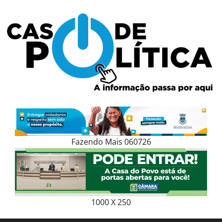
Skip
to
content
Fazendo Mais 060726
1000 X 250