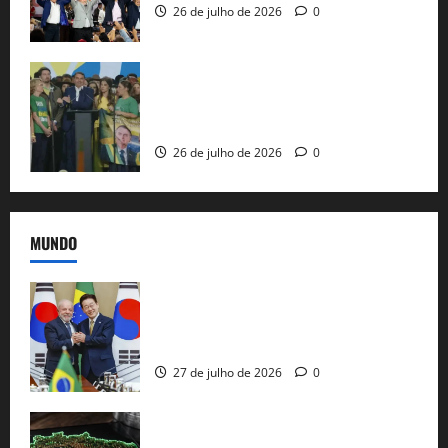
26 de julho de 2026
0
Sem vice, Flávio Bolsonaro oficializa
candidatura sob a sombra de ausências
e as bênçãos de uma IA
26 de julho de 2026
0
MUNDO
Brasil e Coreia do Sul selam pacto sobre
minerais estratégicos em resposta ao
protecionismo global
27 de julho de 2026
0
EUA taxam Brasil em 25%: Pix e