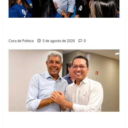
Barreiras recebe Cinthya Marabá e Zito Barbosa em
dia marcado pelo diálogo e força feminina
Caso de Politica
5 de agosto de 2026
0
Jerônimo tem 57% de aprovação e 52% defendem
reeleição para 2026, aponta Pesquisa Quaest