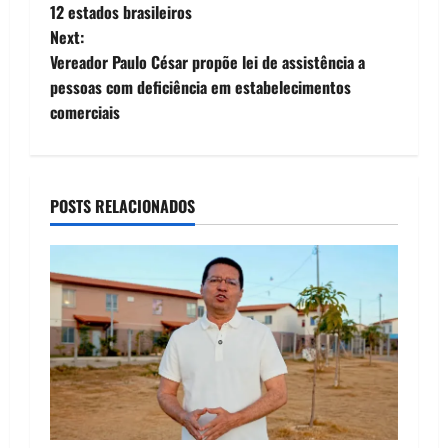
o
12 estados brasileiros
Next:
s
Vereador Paulo César propõe lei de assistência a
t
pessoas com deficiência em estabelecimentos
comerciais
n
a
POSTS RELACIONADOS
v
i
g
a
t
i