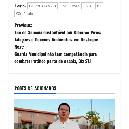
como a legenda com
Tags:
Gilberto Kassab
PSB
PSD
PSDB
PT
o maior número de
prefeitos em todo o
São Paulo
país, deixando o
P
MDB na retaguarda.
Previous:
Após uma meticulosa
Fim de Semana sustentável em Ribeirão Pires:
o
análise pós-janela de
Adoções e Doações Ambientais em Destaque
trocas…
Next:
s
Guarda Municipal não tem competência para
t
combater tráfico perto de escola, Diz STJ
n
a
POSTS RELACIONADOS
v
i
g