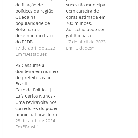
de filiação de
sucessão municipal
políticos da região
Com carteira de
Queda na
obras estimada em
popularidade de
700 milhões,
Bolsonaro e
Auricchio pode ser
desempenho fraco
gatilho para
do PSDB
mudanças
17 de abril de 2023
impulsionam
17 de abril de 2023
partidárias no ABC
Em "Cidades"
mudanças Luís
Em "Destaques"
Repórter ABC | Luís
Carlos Nunes - A
Carlos Nunes - O
PSD assume a
região do ABC
prefeito de São
dianteira em número
Paulista pode estar
Caetano do Sul, José
de prefeituras no
prestes a passar por
Auricchio Júnior,
Brasil
uma grande
filiado ao PSDB, é um
Caso de Política |
reorganização
ativo cobiçado entre
Luís Carlos Nunes -
política. Um dos
os grandes partidos
Uma reviravolta nos
nomes que tem sido
que já articulam
corredores do poder
cogitado para mudar
projetos para…
municipal brasileiro:
de partido é o atual
o PSD, sob a
23 de abril de 2024
prefeito de São
liderança de Gilberto
Em "Brasil"
Caetano do…
Kassab, emerge