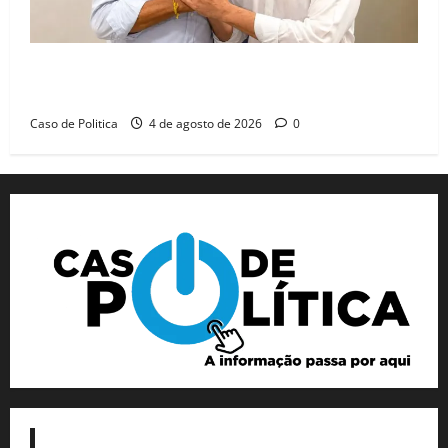
Jerônimo tem 57% de aprovação e 52% defendem
reeleição para 2026, aponta Pesquisa Quaest
Caso de Politica
4 de agosto de 2026
0