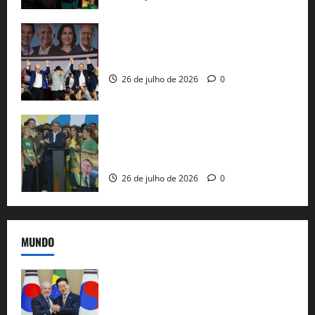
Com Lula e Alckmin, PT oficializa Haddad
ao governo de SP e nacionaliza disputa
26 de julho de 2026
0
Sem vice, Flávio Bolsonaro oficializa
candidatura sob a sombra de ausências
e as bênçãos de uma IA
26 de julho de 2026
0
MUNDO
Brasil e Coreia do Sul selam pacto sobre
minerais estratégicos em resposta ao
protecionismo global