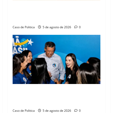
SINPROFE pede audiência pública na Câmara de
Barreiras sobre crise na educação e monitora
compromissos da SEDUC
Caso de Politica
5 de agosto de 2026
0
Barreiras recebe Cinthya Marabá e Zito
Barbosa em dia marcado pelo diálogo e força
feminina
Caso de Politica
5 de agosto de 2026
0