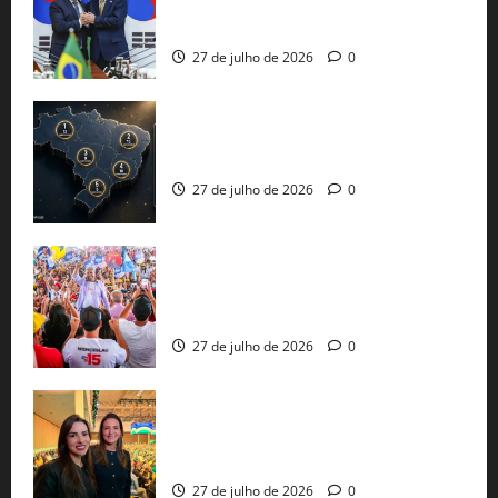
minerais estratégicos em resposta ao
protecionismo global
27 de julho de 2026
0
51 candidaturas aos governos estaduais
já estão oficializadas
27 de julho de 2026
0
Jerônimo Rodrigues conclui PGP com
30 mil propostas e prepara entrega de
pautas a Lula
27 de julho de 2026
0
Cinthya Marabá e Roberta Roma
representam a Bahia na convenção
nacional do PL em São Paulo
27 de julho de 2026
0