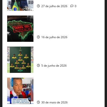
27 de julho de 2026
0
EUA taxam Brasil em 25%: Pix e
regulação digital motivam “guerra
comercial” de Washington
16 de julho de 2026
Veja datas e horários dos jogos da
seleção brasileira na Copa do Mundo
5 de junho de 2026
Rui Costa cobra ação dos EUA contra
tráfico de armas e afirma que 80% dos
fuzis apreendidos no Brasil têm origem
americana
30 de maio de 2026