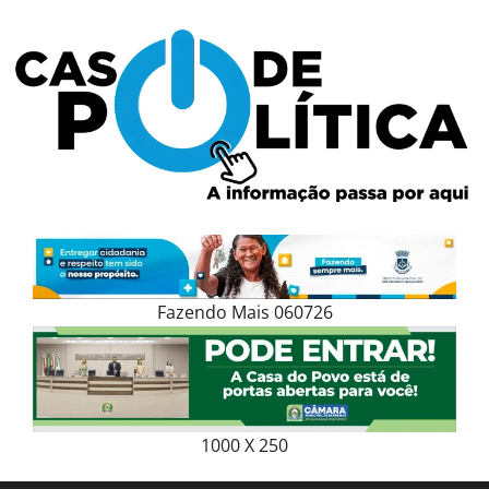
Skip
to
content
Fazendo Mais 060726
1000 X 250