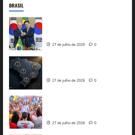
BRASIL
Brasil e Coreia do Sul selam pacto sobre
minerais estratégicos em resposta ao
protecionismo global
27 de julho de 2026
0
51 candidaturas aos governos estaduais
já estão oficializadas
27 de julho de 2026
0
Jerônimo Rodrigues conclui PGP com
30 mil propostas e prepara entrega de
pautas a Lula
27 de julho de 2026
0