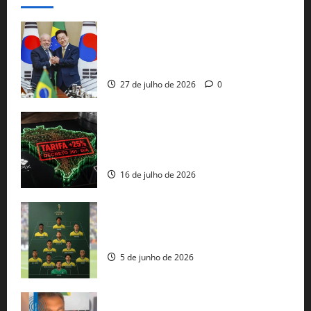
Brasil e Coreia do Sul selam pacto sobre
minerais estratégicos em resposta ao
protecionismo global
27 de julho de 2026
0
EUA taxam Brasil em 25%: Pix e
regulação digital motivam “guerra
comercial” de Washington
16 de julho de 2026
Veja datas e horários dos jogos da
seleção brasileira na Copa do Mundo
5 de junho de 2026
Rui Costa cobra ação dos EUA contra