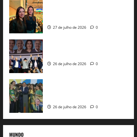
Cinthya Marabá e Roberta Roma
representam a Bahia na convenção
nacional do PL em São Paulo
27 de julho de 2026
0
Com Lula e Alckmin, PT oficializa Haddad
ao governo de SP e nacionaliza disputa
26 de julho de 2026
0
Sem vice, Flávio Bolsonaro oficializa
candidatura sob a sombra de ausências
e as bênçãos de uma IA
26 de julho de 2026
0
MUNDO