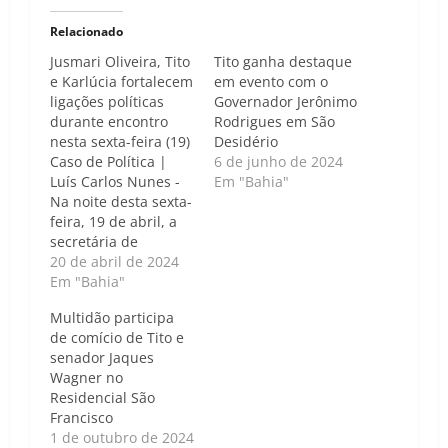
Relacionado
Jusmari Oliveira, Tito
Tito ganha destaque
e Karlúcia fortalecem
em evento com o
ligações políticas
Governador Jerônimo
durante encontro
Rodrigues em São
nesta sexta-feira (19)
Desidério
Caso de Política |
6 de junho de 2024
Luís Carlos Nunes -
Em "Bahia"
Na noite desta sexta-
feira, 19 de abril, a
secretária de
Desenvolvimento
20 de abril de 2024
Urbano do governo
Em "Bahia"
do Estado, Jusmari
Multidão participa
Oliveira, foi avistada
de comício de Tito e
em um encontro
senador Jaques
marcante na
Wagner no
tradicional Missa de
Residencial São
Santo Expedito,
Francisco
realizada no
1 de outubro de 2024
Arboreto I. O evento