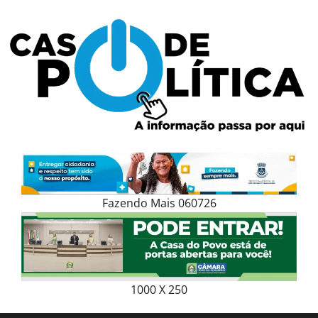
Skip
to
content
Fazendo Mais 060726
1000 X 250