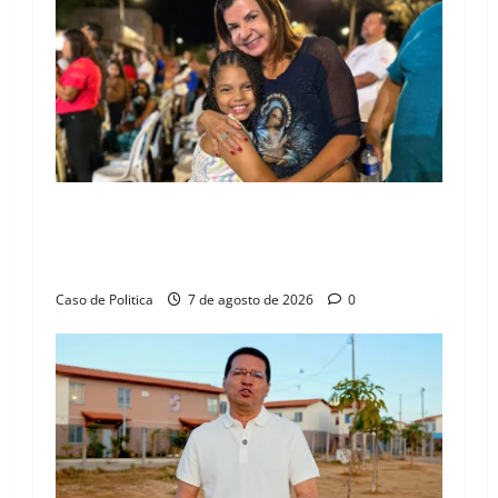
g
a
t
i
o
Drª. Graça celebra fé no Riachinho e reafirma
aliança com Danilo Henrique e Antônio
n
Henrique Júnior
Caso de Politica
7 de agosto de 2026
0