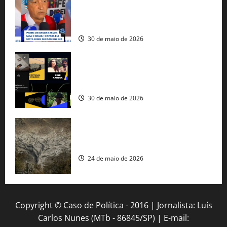
tráfico de armas e afirma que 80% dos
fuzis apreendidos no Brasil têm origem
americana
30 de maio de 2026
Governo federal lança plataforma
gratuita de streaming com mais de 550
produções brasileiras
30 de maio de 2026
Mudanças climáticas já atingem 85% da
população brasileira, aponta pesquisa
24 de maio de 2026
Copyright © Caso de Política - 2016 | Jornalista: Luís
Carlos Nunes (MTb - 86845/SP) | E-mail: