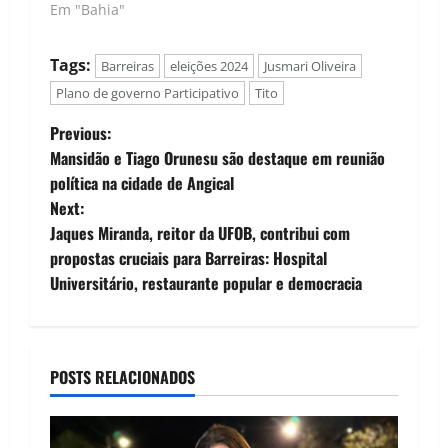
Em "Bahia"
reuniu uma série de
figuras políticas…
Tags:
Barreiras
eleições 2024
Jusmari Oliveira
Plano de governo Participativo
Tito
P
Previous:
Mansidão e Tiago Orunesu são destaque em reunião
o
política na cidade de Angical
Next:
s
Jaques Miranda, reitor da UFOB, contribui com
t
propostas cruciais para Barreiras: Hospital
Universitário, restaurante popular e democracia
n
a
POSTS RELACIONADOS
v
i