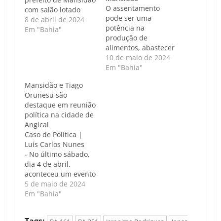
O assentamento
com salão lotado
pode ser uma
8 de abril de 2024
potência na
Em "Bahia"
produção de
alimentos, abastecer
Mansidão e toda a
10 de maio de 2024
região Caso de
Em "Bahia"
Política | Luís Carlos
Mansidão e Tiago
Nunes - Na manhã
Orunesu são
de hoje, o presidente
destaque em reunião
do Partido dos
política na cidade de
Trabalhadores (PT)
Angical
de Mansidão, Tiago
Caso de Política |
Orunesu,
Luís Carlos Nunes
acompanhado pelo
- No último sábado,
ex-presidente
dia 4 de abril,
estadual do partido,
aconteceu um evento
Jonas Paulo, realizou
político importante
5 de maio de 2024
uma visita…
em Angical para
Em "Bahia"
lançar a pré-
candidatura de Nado