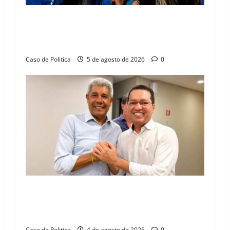
Barreiras recebe Cinthya Marabá e Zito
Barbosa em dia marcado pelo diálogo e força
feminina
Caso de Politica
5 de agosto de 2026
0
Jerônimo tem 57% de aprovação e 52%
defendem reeleição para 2026, aponta
Pesquisa Quaest
Caso de Politica
4 de agosto de 2026
0