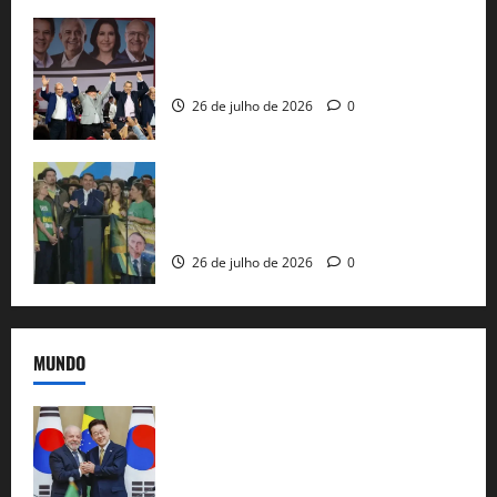
Com Lula e Alckmin, PT oficializa Haddad
ao governo de SP e nacionaliza disputa
26 de julho de 2026
0
Sem vice, Flávio Bolsonaro oficializa
candidatura sob a sombra de ausências
e as bênçãos de uma IA
26 de julho de 2026
0
MUNDO
Brasil e Coreia do Sul selam pacto sobre
minerais estratégicos em resposta ao
protecionismo global