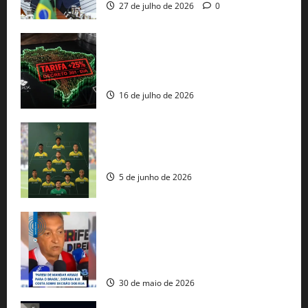
27 de julho de 2026
0
EUA taxam Brasil em 25%: Pix e
regulação digital motivam “guerra
comercial” de Washington
16 de julho de 2026
Veja datas e horários dos jogos da
seleção brasileira na Copa do Mundo
5 de junho de 2026
Rui Costa cobra ação dos EUA contra
tráfico de armas e afirma que 80% dos
fuzis apreendidos no Brasil têm origem
americana
30 de maio de 2026