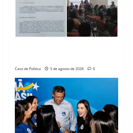
a
t
i
o
SINPROFE pede audiência pública na Câmara de
Barreiras sobre crise na educação e monitora
n
compromissos da SEDUC
Caso de Politica
5 de agosto de 2026
0