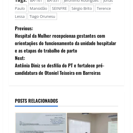
Tags:
BA-161
BA-351
Jeronimo Rodrigues
Jonas
à prefeitura da
cidade. Durante essa
Paulo
Mansidão
SEINFRE
Sérgio Brito
Terence
reunião, Tiago
Lessa
Tiago Orunesu
Oruneso foi
mencionado por
P
Previous:
líderes políticos
Hospital da Mulher recepcionaa gestantes com
influentes da região.
o
orientações do funcionamento da unidade hospitalar
O evento contou com
a presença…
e as etapas do trabalho de parto
s
Next:
t
Antônia Diniz se desfilia do PT e fortalece pré-
candidatura de Otoniel Teixeira em Barreiras
n
a
POSTS RELACIONADOS
v
i
g