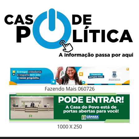
Skip
to
content
Fazendo Mais 060726
1000 X 250