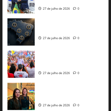
protecionismo global
27 de julho de 2026
0
51 candidaturas aos governos estaduais
já estão oficializadas
27 de julho de 2026
0
Jerônimo Rodrigues conclui PGP com
30 mil propostas e prepara entrega de
pautas a Lula
27 de julho de 2026
0
Cinthya Marabá e Roberta Roma
representam a Bahia na convenção
nacional do PL em São Paulo
27 de julho de 2026
0