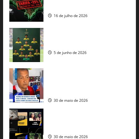
regulação digital motivam “guerra
comercial” de Washington
16 de julho de 2026
Veja datas e horários dos jogos da
seleção brasileira na Copa do Mundo
5 de junho de 2026
Rui Costa cobra ação dos EUA contra
tráfico de armas e afirma que 80% dos
fuzis apreendidos no Brasil têm origem
americana
30 de maio de 2026
Governo federal lança plataforma
gratuita de streaming com mais de 550
produções brasileiras
30 de maio de 2026