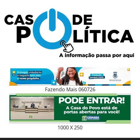
Skip
to
content
Fazendo Mais 060726
1000 X 250