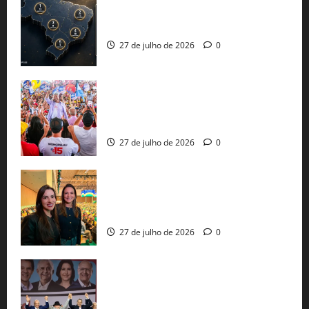
51 candidaturas aos governos estaduais
já estão oficializadas
27 de julho de 2026
0
Jerônimo Rodrigues conclui PGP com
30 mil propostas e prepara entrega de
pautas a Lula
27 de julho de 2026
0
Cinthya Marabá e Roberta Roma
representam a Bahia na convenção
nacional do PL em São Paulo
27 de julho de 2026
0
Com Lula e Alckmin, PT oficializa Haddad
ao governo de SP e nacionaliza disputa