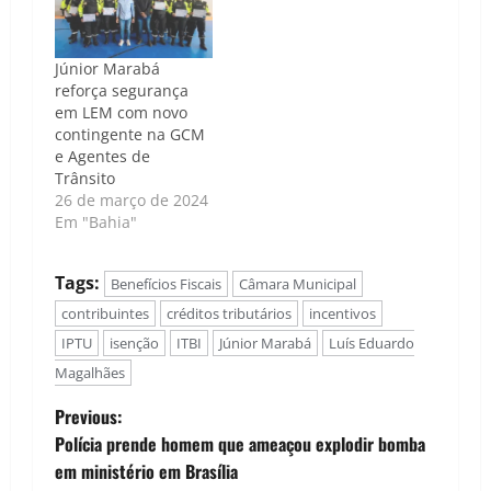
Júnior Marabá
reforça segurança
em LEM com novo
contingente na GCM
e Agentes de
Trânsito
26 de março de 2024
Em "Bahia"
Tags:
Benefícios Fiscais
Câmara Municipal
contribuintes
créditos tributários
incentivos
IPTU
isenção
ITBI
Júnior Marabá
Luís Eduardo
Magalhães
P
Previous:
Polícia prende homem que ameaçou explodir bomba
o
em ministério em Brasília