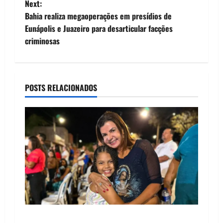
Next:
s
Bahia realiza megaoperações em presídios de
t
Eunápolis e Juazeiro para desarticular facções
criminosas
n
a
POSTS RELACIONADOS
v
i
g
a
t
i
o
Drª. Graça celebra fé no Riachinho e reafirma