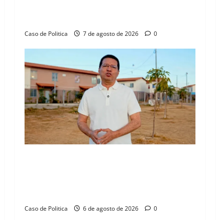
aliança com Danilo Henrique e Antônio
n
Henrique Júnior
Caso de Politica
7 de agosto de 2026
0
“Uma casa é o começo de uma nova história”:
Tito celebra avanço de 500 novas moradias na
Vila Amorim e o legado habitacional em
Barreiras
Caso de Politica
6 de agosto de 2026
0