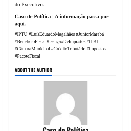
do Executivo.
Caso de Política | A informação passa por
aqui.
#IPTU #LuísEduardoMagalhães #JuniorMarabá
#BenefícioFiscal #IsençãoDeImpostos #ITBI
#CâmaraMunicipal #CréditoTributário #Impostos
#PacoteFiscal
ABOUT THE AUTHOR
Caso de Política