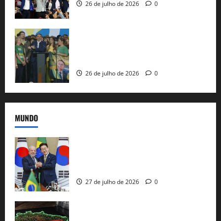
26 de julho de 2026
0
Sem vice, Flávio Bolsonaro oficializa
candidatura sob a sombra de ausências
e as bênçãos de uma IA
26 de julho de 2026
0
MUNDO
Brasil e Coreia do Sul selam pacto sobre
minerais estratégicos em resposta ao
protecionismo global
27 de julho de 2026
0
EUA taxam Brasil em 25%: Pix e