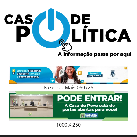
Skip
to
content
Fazendo Mais 060726
1000 X 250