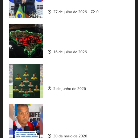
protecionismo global
27 de julho de 2026
0
EUA taxam Brasil em 25%: Pix e
regulação digital motivam “guerra
comercial” de Washington
16 de julho de 2026
Veja datas e horários dos jogos da
seleção brasileira na Copa do Mundo
5 de junho de 2026
Rui Costa cobra ação dos EUA contra
tráfico de armas e afirma que 80% dos
fuzis apreendidos no Brasil têm origem
americana
30 de maio de 2026