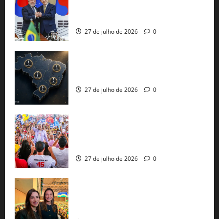
minerais estratégicos em resposta ao
protecionismo global
27 de julho de 2026
0
51 candidaturas aos governos estaduais
já estão oficializadas
27 de julho de 2026
0
Jerônimo Rodrigues conclui PGP com
30 mil propostas e prepara entrega de
pautas a Lula
27 de julho de 2026
0
Cinthya Marabá e Roberta Roma
representam a Bahia na convenção
nacional do PL em São Paulo