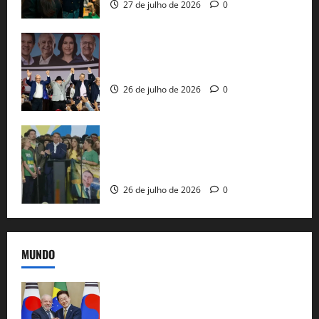
27 de julho de 2026
0
Com Lula e Alckmin, PT oficializa Haddad
ao governo de SP e nacionaliza disputa
26 de julho de 2026
0
Sem vice, Flávio Bolsonaro oficializa
candidatura sob a sombra de ausências
e as bênçãos de uma IA
26 de julho de 2026
0
MUNDO
Brasil e Coreia do Sul selam pacto sobre
minerais estratégicos em resposta ao