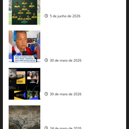
Veja datas e horários dos jogos da
seleção brasileira na Copa do Mundo
5 de junho de 2026
Rui Costa cobra ação dos EUA contra
tráfico de armas e afirma que 80% dos
fuzis apreendidos no Brasil têm origem
americana
30 de maio de 2026
Governo federal lança plataforma
gratuita de streaming com mais de 550
produções brasileiras
30 de maio de 2026
Mudanças climáticas já atingem 85% da
população brasileira, aponta pesquisa
24 de maio de 2026