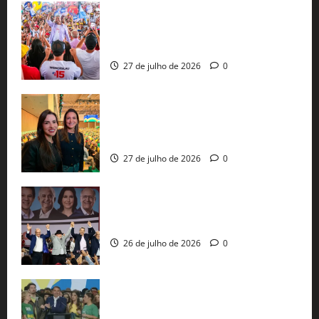
Jerônimo Rodrigues conclui PGP com
30 mil propostas e prepara entrega de
pautas a Lula
27 de julho de 2026
0
Cinthya Marabá e Roberta Roma
representam a Bahia na convenção
nacional do PL em São Paulo
27 de julho de 2026
0
Com Lula e Alckmin, PT oficializa Haddad
ao governo de SP e nacionaliza disputa
26 de julho de 2026
0
Sem vice, Flávio Bolsonaro oficializa
candidatura sob a sombra de ausências