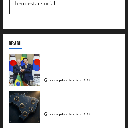
bem-estar social.
BRASIL
Brasil e Coreia do Sul selam pacto sobre
minerais estratégicos em resposta ao
protecionismo global
27 de julho de 2026
0
51 candidaturas aos governos estaduais
já estão oficializadas
27 de julho de 2026
0