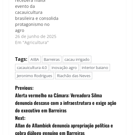
receberá maior
evento da
cacauicultura
brasileira e consolida
protagonismo no
agro
26 de junho de 2025
Em "Agricultura"
Tags:
AIBA
Barreiras
cacau irrigado
cacauicultura 4.0
inovação agro
interior baiano
Jeronimo Rodrigues
Riachão das Neves
P
Previous:
Alerta vermelho na Câmara: Vereadora Silma
o
denuncia descaso com a infraestrutura e exige ação
do executivo em Barreiras
s
Next:
t
Allan do Allambick denuncia apropriação política e
cobra diálogo genuíno em Barreiras