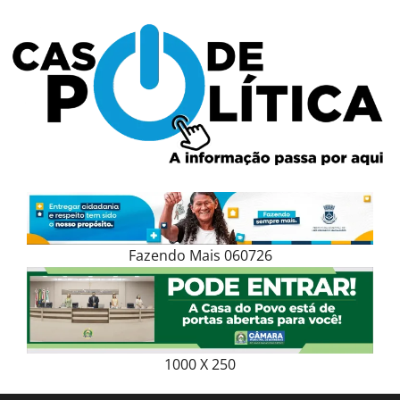
Skip
to
content
Fazendo Mais 060726
1000 X 250