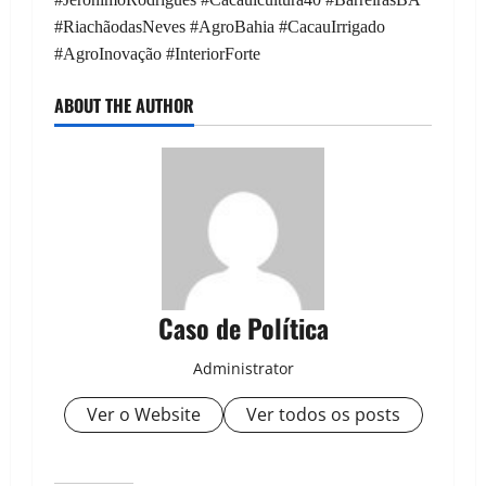
#RiachãodasNeves #AgroBahia #CacauIrrigado
#AgroInovação #InteriorForte
ABOUT THE AUTHOR
Caso de Política
Administrator
Ver o Website
Ver todos os posts