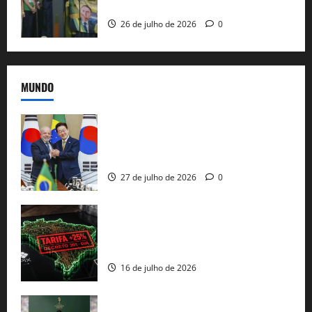
e as bênçãos de uma IA
26 de julho de 2026
0
MUNDO
Brasil e Coreia do Sul selam pacto sobre
minerais estratégicos em resposta ao
protecionismo global
27 de julho de 2026
0
EUA taxam Brasil em 25%: Pix e
regulação digital motivam “guerra
comercial” de Washington
16 de julho de 2026