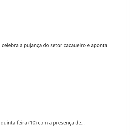
icultura 4.0 em Barreiras
celebra a pujança do setor cacaueiro e aponta
 cacaueira no oeste da Bahia
quinta-feira (10) com a presença de...