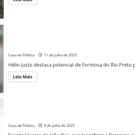
more
about
Cacauicultura
4.0
lota
Barreiras
e
impulsiona
o
Presidente do Sindicato Rural de Formosa participa da Cacauicul
futuro
da
baiano
cadeia
cacaueira
Caso de Política
11 de julho de 2025
no
oeste
Hélio Justo destaca potencial de Formosa do Rio Preto 
da
Bahia
Read
Leia Mais
more
about
Presidente
do
Sindicato
Rural
de
Formosa
participa
Com presença de Jerônimo Rodrigues, AIBA inaugura maior event
da
Cacauicultura
Caso de Política
9 de julho de 2025
4.0
e