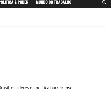
POLÍTICA & PODER
MUNDO DO TRABALHO
auicultura 4.0 de Barreiras
sil, os líderes da política barreirense