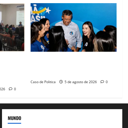
lica na
Barreiras recebe Cinthya Marabá e Zito
rise na
Barbosa em dia marcado pelo diálogo e
missos da
força feminina
Caso de Politica
5 de agosto de 2026
0
2026
0
MUNDO