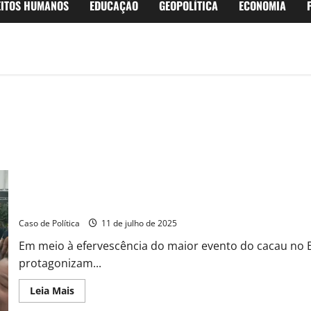
EITOS HUMANOS
EDUCAÇÃO
GEOPOLÍTICA
ECONOMIA
Encontro de sabor inusitado: Tonhão e Otoniel em diálogo na Cac
Caso de Política
11 de julho de 2025
Em meio à efervescência do maior evento do cacau no Bra
protagonizam...
Read
Leia Mais
more
about