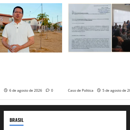
é o começo de uma nova
SINPROFE pede audiência púb
Tito celebra avanço de 500
Câmara de Barreiras sobre c
ias na Vila Amorim e o
educação e monitora compro
tacional em Barreiras
SEDUC
a
6 de agosto de 2026
0
Caso de Politica
5 de agosto de 
BRASIL