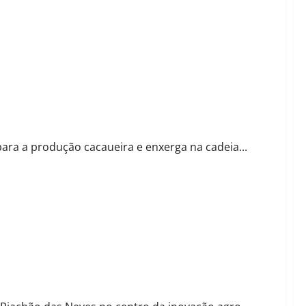
tura 4.0 e defende industrialização do cacau no Oeste
para a produção cacaueira e enxerga na cadeia...
o de cacauicultura do Brasil