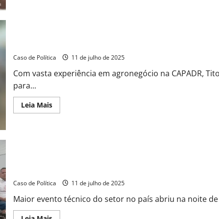
Encontro
de
sabor
inusitado:
Tonhão
e
Ex-deputado Tito destaca otimismo em abertura festiva da Cacau
Otoniel
em
Caso de Política
11 de julho de 2025
diálogo
na
Com vasta experiência em agronegócio na CAPADR, Tito 
Cacauicultura
4.0
para...
de
Barreiras
Read
Leia Mais
more
about
Ex-
deputado
Tito
destaca
otimismo
em
abertura
Cacauicultura 4.0 lota Barreiras e impulsiona o futuro da cadeia
festiva
da
Caso de Política
11 de julho de 2025
Cacauicultura
4.0
Maior evento técnico do setor no país abriu na noite de 
em
Barreiras
Read
Leia Mais