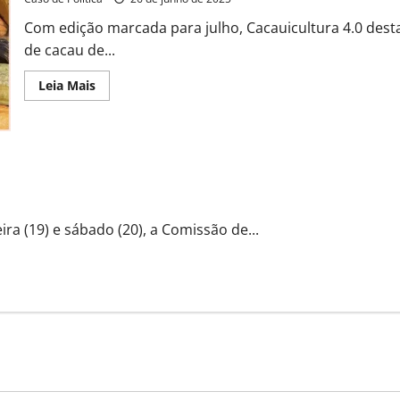
e
consolida
Com edição marcada para julho, Cacauicultura 4.0 de
protagonismo
no
de cacau de...
agro
Read
Leia Mais
more
about
Oeste
da
Bahia
recebe
maior
e durante cacauicultura 4.0 em Riachão das Neves
evento
da
cacauicultura
nacional
ira (19) e sábado (20), a Comissão de...
com
foco
em
tecnologia
e
sustentabilidade