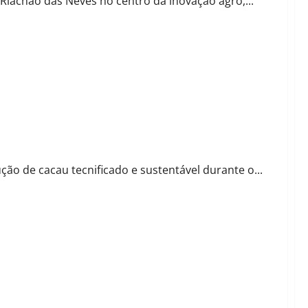
 Riachão das Neves no centro da inovação agro,...
leira e consolida protagonismo no agro
ção de cacau tecnificado e sustentável durante o...
om foco em tecnologia e sustentabilidade