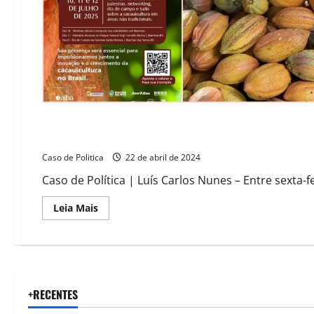
Comissão de Agricultura da Alba promove reunião itinerant
Caso de Politica
22 de abril de 2024
Caso de Política | Luís Carlos Nunes – Entre sexta-fe
Read
Leia Mais
more
about
Comissão
de
Agricultura
da
Alba
promove
+RECENTES
reunião
itinerante