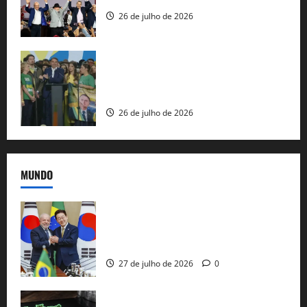
26 de julho de 2026
Sem vice, Flávio Bolsonaro oficializa
candidatura sob a sombra de ausências
e as bênçãos de uma IA
26 de julho de 2026
MUNDO
Brasil e Coreia do Sul selam pacto sobre
minerais estratégicos em resposta ao
protecionismo global
27 de julho de 2026
0
EUA taxam Brasil em 25%: Pix e