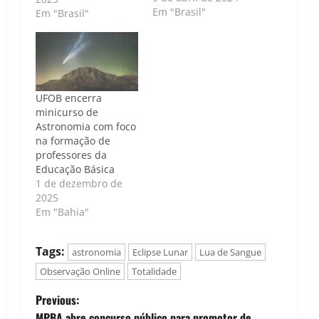
aconteceu nesta
Em "Brasil"
Em "Brasil"
segunda-feira (8),
além de gerar
imagens incríveis,
contribuem para
impulsionar o
conhecimento
UFOB encerra
científico. O
minicurso de
professor do
Astronomia com foco
Departamento de
na formação de
Astronomia da
professores da
Universidade de São
Educação Básica
Paulo (USP), Roberto
1 de dezembro de
Costa, explica se…
2025
Em "Bahia"
Tags:
astronomia
Eclipse Lunar
Lua de Sangue
Observação Online
Totalidade
P
Previous:
MPBA abre concurso público para promotor de