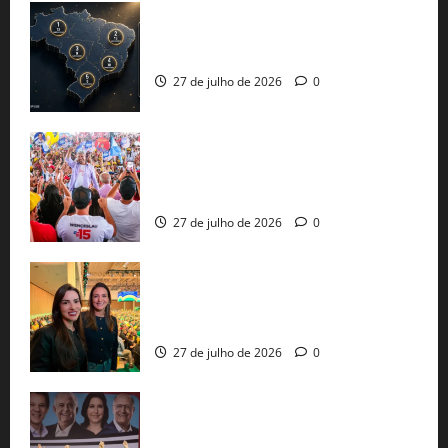
51 candidaturas aos governos estaduais
já estão oficializadas
27 de julho de 2026
0
Jerônimo Rodrigues conclui PGP com
30 mil propostas e prepara entrega de
pautas a Lula
27 de julho de 2026
0
Cinthya Marabá e Roberta Roma
representam a Bahia na convenção
nacional do PL em São Paulo
27 de julho de 2026
0
Com Lula e Alckmin, PT oficializa Haddad
ao governo de SP e nacionaliza disputa