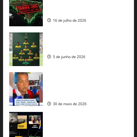
regulação digital motivam “guerra
comercial” de Washington
16 de julho de 2026
Veja datas e horários dos jogos da
seleção brasileira na Copa do Mundo
5 de junho de 2026
Rui Costa cobra ação dos EUA contra
tráfico de armas e afirma que 80% dos
fuzis apreendidos no Brasil têm origem
americana
30 de maio de 2026
Governo federal lança plataforma
gratuita de streaming com mais de 550
produções brasileiras