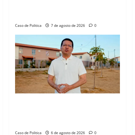
Drª. Graça celebra fé no Riachinho e reafirma
o
aliança com Danilo Henrique e Antônio
Henrique Júnior
n
Caso de Politica
7 de agosto de 2026
0
“Uma casa é o começo de uma nova história”:
Tito celebra avanço de 500 novas moradias na
Vila Amorim e o legado habitacional em
Barreiras
Caso de Politica
6 de agosto de 2026
0