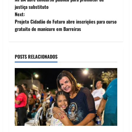
o
justiça substituto
Next:
s
Projeto Cidadão do Futuro abre inscrições para curso
t
gratuito de manicure em Barreiras
n
a
POSTS RELACIONADOS
v
i
g
a
t
i