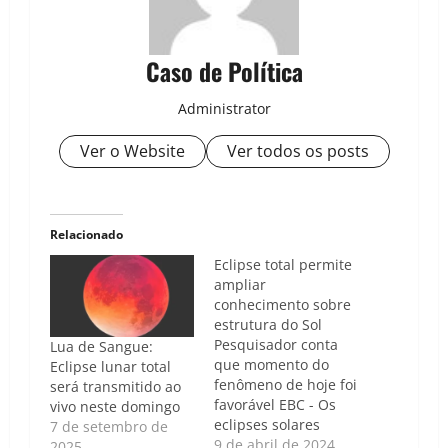
Caso de Política
Administrator
Ver o Website
Ver todos os posts
Relacionado
Eclipse total permite
ampliar
conhecimento sobre
estrutura do Sol
Pesquisador conta
Lua de Sangue:
que momento do
Eclipse lunar total
fenômeno de hoje foi
será transmitido ao
favorável EBC - Os
vivo neste domingo
eclipses solares
7 de setembro de
totais, como o que
9 de abril de 2024
2025