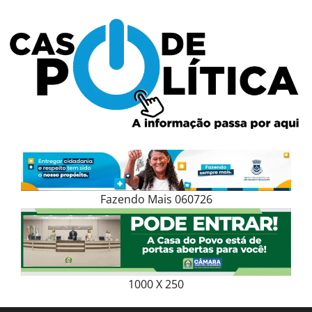
Skip
to
content
Fazendo Mais 060726
1000 X 250