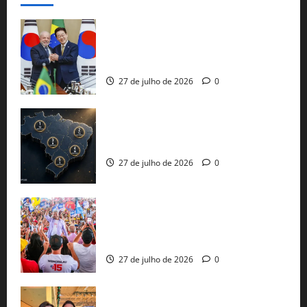
Brasil e Coreia do Sul selam pacto sobre
minerais estratégicos em resposta ao
protecionismo global
27 de julho de 2026
0
51 candidaturas aos governos estaduais
já estão oficializadas
27 de julho de 2026
0
Jerônimo Rodrigues conclui PGP com
30 mil propostas e prepara entrega de
pautas a Lula
27 de julho de 2026
0
Cinthya Marabá e Roberta Roma