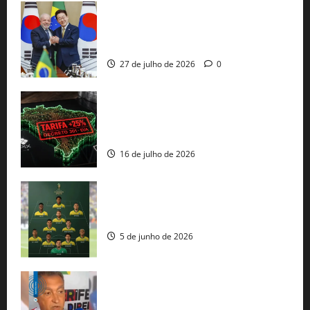
Brasil e Coreia do Sul selam pacto sobre
minerais estratégicos em resposta ao
protecionismo global
27 de julho de 2026
0
EUA taxam Brasil em 25%: Pix e
regulação digital motivam “guerra
comercial” de Washington
16 de julho de 2026
Veja datas e horários dos jogos da
seleção brasileira na Copa do Mundo
5 de junho de 2026
Rui Costa cobra ação dos EUA contra
tráfico de armas e afirma que 80% dos
fuzis apreendidos no Brasil têm origem