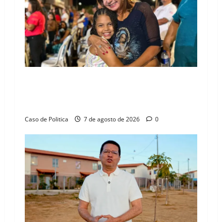
g
a
t
i
Drª. Graça celebra fé no Riachinho e reafirma
o
aliança com Danilo Henrique e Antônio
Henrique Júnior
n
Caso de Politica
7 de agosto de 2026
0