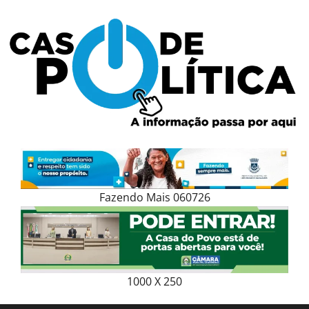
Skip
to
content
Fazendo Mais 060726
1000 X 250