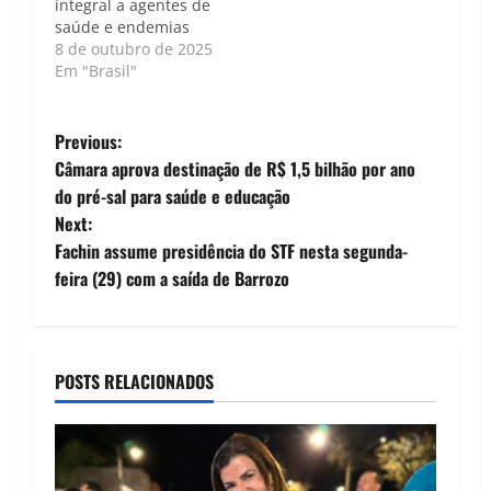
integral a agentes de
saúde e endemias
8 de outubro de 2025
Em "Brasil"
P
Previous:
Câmara aprova destinação de R$ 1,5 bilhão por ano
o
do pré-sal para saúde e educação
Next:
s
Fachin assume presidência do STF nesta segunda-
t
feira (29) com a saída de Barrozo
n
a
POSTS RELACIONADOS
v
i