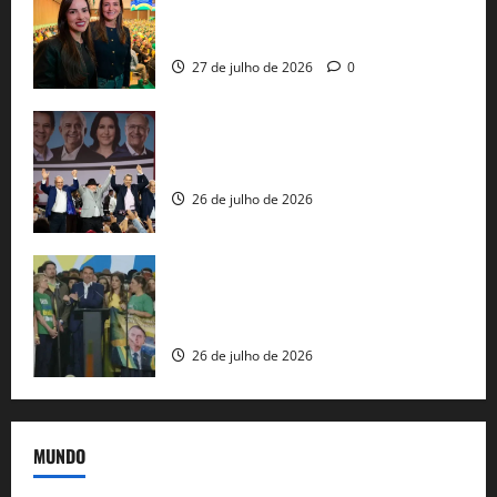
representam a Bahia na convenção
nacional do PL em São Paulo
27 de julho de 2026
0
Com Lula e Alckmin, PT oficializa Haddad
ao governo de SP e nacionaliza disputa
26 de julho de 2026
Sem vice, Flávio Bolsonaro oficializa
candidatura sob a sombra de ausências
e as bênçãos de uma IA
26 de julho de 2026
MUNDO