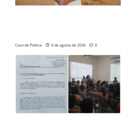
“Uma casa é o começo de uma nova história”:
Tito celebra avanço de 500 novas moradias na
Vila Amorim e o legado habitacional em
Barreiras
Caso de Politica
6 de agosto de 2026
0
SINPROFE pede audiência pública na Câmara de
Barreiras sobre crise na educação e monitora