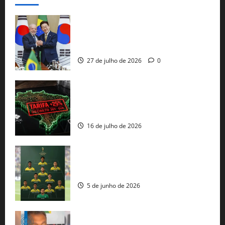
Brasil e Coreia do Sul selam pacto sobre
minerais estratégicos em resposta ao
protecionismo global
27 de julho de 2026
0
EUA taxam Brasil em 25%: Pix e
regulação digital motivam “guerra
comercial” de Washington
16 de julho de 2026
Veja datas e horários dos jogos da
seleção brasileira na Copa do Mundo
5 de junho de 2026
Rui Costa cobra ação dos EUA contra