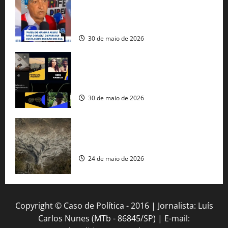
tráfico de armas e afirma que 80% dos
fuzis apreendidos no Brasil têm origem
americana
30 de maio de 2026
Governo federal lança plataforma
gratuita de streaming com mais de 550
produções brasileiras
30 de maio de 2026
Mudanças climáticas já atingem 85% da
população brasileira, aponta pesquisa
24 de maio de 2026
Copyright © Caso de Política - 2016 | Jornalista: Luís
Carlos Nunes (MTb - 86845/SP) | E-mail: