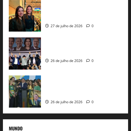
Cinthya Marabá e Roberta Roma
representam a Bahia na convenção
nacional do PL em São Paulo
27 de julho de 2026
0
Com Lula e Alckmin, PT oficializa Haddad
ao governo de SP e nacionaliza disputa
26 de julho de 2026
0
Sem vice, Flávio Bolsonaro oficializa
candidatura sob a sombra de ausências
e as bênçãos de uma IA
26 de julho de 2026
0
MUNDO