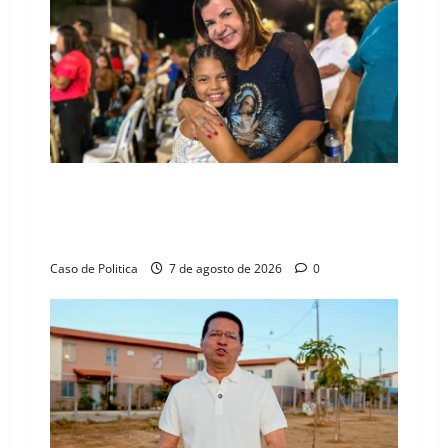
i
g
a
t
i
Drª. Graça celebra fé no Riachinho e reafirma
o
aliança com Danilo Henrique e Antônio
Henrique Júnior
n
Caso de Politica
7 de agosto de 2026
0