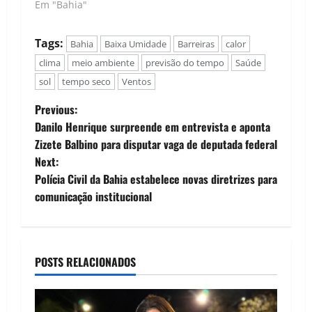
Em "Bahia"
Tags:
Bahia
Baixa Umidade
Barreiras
calor
clima
meio ambiente
previsão do tempo
Saúde
sol
tempo seco
Ventos
P
Previous:
Danilo Henrique surpreende em entrevista e aponta
o
Zizete Balbino para disputar vaga de deputada federal
Next:
s
Polícia Civil da Bahia estabelece novas diretrizes para
t
comunicação institucional
n
a
POSTS RELACIONADOS
v