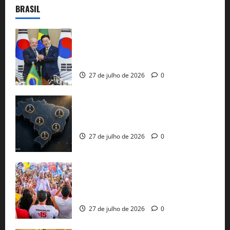
BRASIL
Brasil e Coreia do Sul selam pacto sobre
minerais estratégicos em resposta ao
protecionismo global
27 de julho de 2026
0
51 candidaturas aos governos estaduais
já estão oficializadas
27 de julho de 2026
0
Jerônimo Rodrigues conclui PGP com
30 mil propostas e prepara entrega de
pautas a Lula
27 de julho de 2026
0