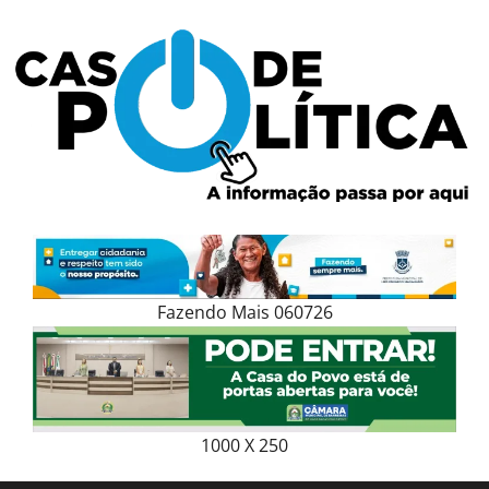
Skip
to
content
Fazendo Mais 060726
1000 X 250