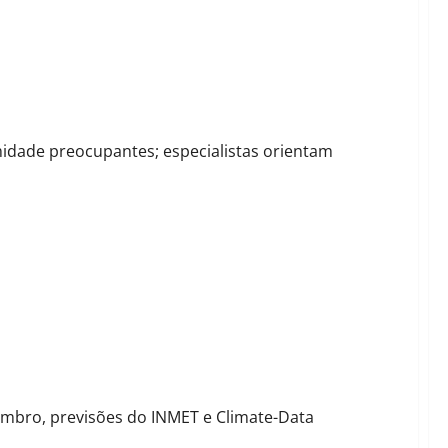
de
midade preocupantes; especialistas orientam
azem temperaturas elevadas e alerta hídrico para a Bahia
embro, previsões do INMET e Climate-Data