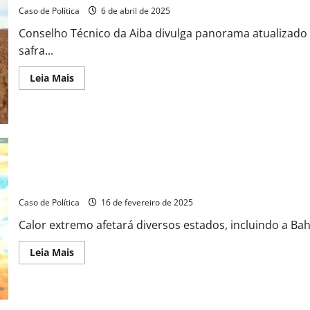
e
Caso de Política
6 de abril de 2025
impulsiona
confiança
Conselho Técnico da Aiba divulga panorama atualizado d
para
novo
safra...
ciclo
Read
Leia Mais
more
about
Colheita
de
soja
entra
na
reta
final
com
Terceira onda de calor no país começa nesta segunda (17)
90%
da
área
Caso de Política
16 de fevereiro de 2025
já
trabalhada
Calor extremo afetará diversos estados, incluindo a Bah
Read
Leia Mais
more
about
Terceira
onda
de
calor