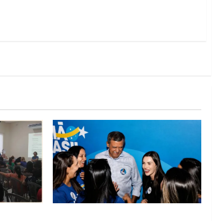
lica na
Barreiras recebe Cinthya Marabá e Zito