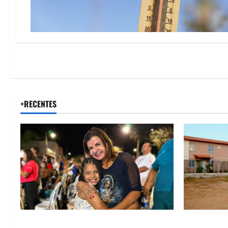
+RECENTES
Drª. Graça celebra fé no Riachinho e
“Uma casa 