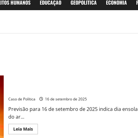
EITOS HUMANOS
EDUCAÇÃO
GEOPOLÍTICA
ECONOMIA
Terça-feira em Barreiras: Sol forte, calor de 35°C e alerta para 
Caso de Política
16 de setembro de 2025
Previsão para 16 de setembro de 2025 indica dia enso
do ar...
Read
Leia Mais
more
about