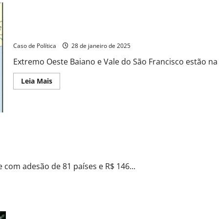
no
país
começa
nesta
Alerta de chuvas intensas atinge 14 cidades da Bahia, aponta In
segunda
(17)
Caso de Política
28 de janeiro de 2025
Extremo Oeste Baiano e Vale do São Francisco estão na ro
Read
Leia Mais
more
about
Alerta
de
chuvas
intensas
atinge
14
 cúpula global
cidades
da
Bahia,
aponta
me com adesão de 81 países e R$ 146...
Inmet