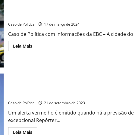
Calor histórico no Rio de Janeiro registra sensação térmica de i
Caso de Politica
17 de março de 2024
Caso de Política com informações da EBC – A cidade do R
Read
Leia Mais
more
about
Calor
histórico
no
Rio
de
Janeiro
registra
sensação
térmica
Inmet emite alerta vermelho de grande perigo para nove estados
de
incríveis
Caso de Política
21 de setembro de 2023
60,1ºC
Um alerta vermelho é emitido quando há a previsão d
excepcional Repórter...
Read
Leia Mais