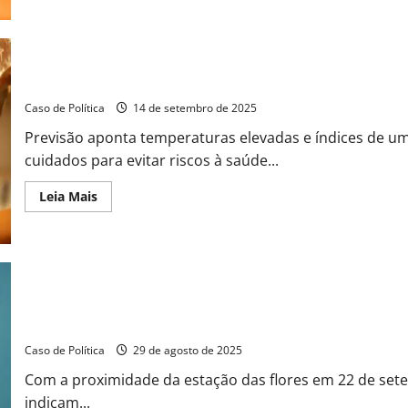
Terça-
feira
em
Barreiras:
Sol
forte,
Barreiras terá segunda-feira (15) de calor intenso e baixa umida
calor
de
Caso de Política
14 de setembro de 2025
35°C
e
Previsão aponta temperaturas elevadas e índices de u
alerta
para
cuidados para evitar riscos à saúde...
baixa
umidade
Read
Leia Mais
more
about
Barreiras
terá
segunda-
feira
(15)
de
calor
intenso
Setembro de 2025: Fim do Inverno e proximidade da Primavera tr
e
baixa
Caso de Política
29 de agosto de 2025
umidade
Com a proximidade da estação das flores em 22 de set
indicam...