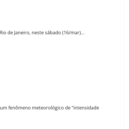
ncríveis 60,1ºC
io de Janeiro, neste sábado (16/mar)...
 devido a onda de calor abrasadora
e um fenômeno meteorológico de “intensidade