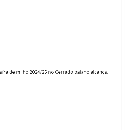
 impulsiona confiança para novo ciclo
fra de milho 2024/25 no Cerrado baiano alcança...
da