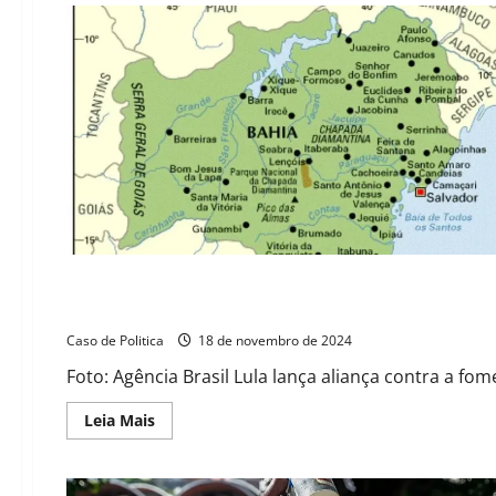
G20 no Brasil: taxação de bilionários, fome e clima dominam
Caso de Politica
18 de novembro de 2024
Foto: Agência Brasil Lula lança aliança contra a fo
Read
Leia Mais
more
about
G20
no