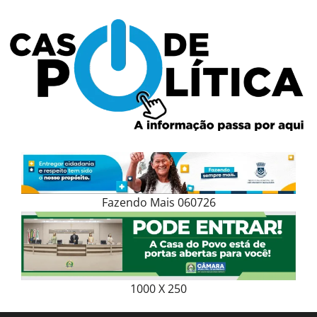
Skip
to
content
Fazendo Mais 060726
1000 X 250