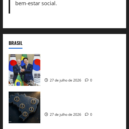
bem-estar social.
BRASIL
Brasil e Coreia do Sul selam pacto sobre
minerais estratégicos em resposta ao
protecionismo global
27 de julho de 2026
0
51 candidaturas aos governos estaduais
já estão oficializadas
27 de julho de 2026
0