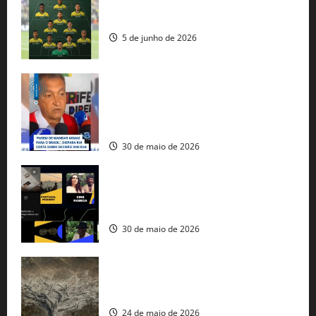
Veja datas e horários dos jogos da
seleção brasileira na Copa do Mundo
5 de junho de 2026
Rui Costa cobra ação dos EUA contra
tráfico de armas e afirma que 80% dos
fuzis apreendidos no Brasil têm origem
americana
30 de maio de 2026
Governo federal lança plataforma
gratuita de streaming com mais de 550
produções brasileiras
30 de maio de 2026
Mudanças climáticas já atingem 85% da
população brasileira, aponta pesquisa
24 de maio de 2026