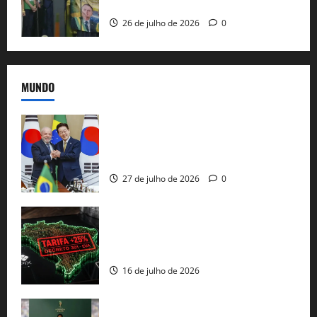
e as bênçãos de uma IA
26 de julho de 2026
0
MUNDO
Brasil e Coreia do Sul selam pacto sobre
minerais estratégicos em resposta ao
protecionismo global
27 de julho de 2026
0
EUA taxam Brasil em 25%: Pix e
regulação digital motivam “guerra
comercial” de Washington
16 de julho de 2026