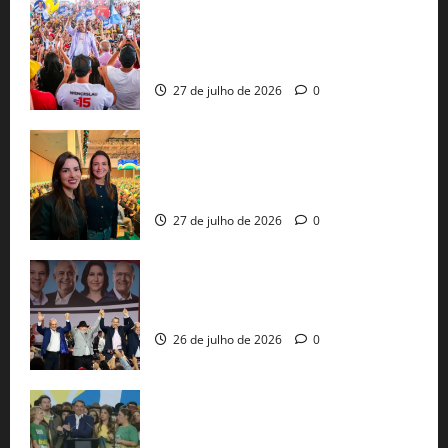
Jerônimo Rodrigues conclui PGP com
30 mil propostas e prepara entrega de
pautas a Lula
27 de julho de 2026
0
Cinthya Marabá e Roberta Roma
representam a Bahia na convenção
nacional do PL em São Paulo
27 de julho de 2026
0
Com Lula e Alckmin, PT oficializa Haddad
ao governo de SP e nacionaliza disputa
26 de julho de 2026
0
Sem vice, Flávio Bolsonaro oficializa
candidatura sob a sombra de ausências