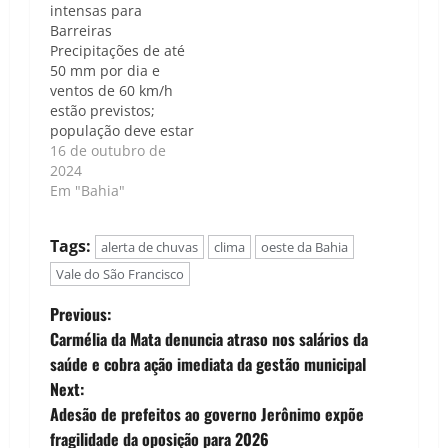
intensas para
Barreiras
Precipitações de até
50 mm por dia e
ventos de 60 km/h
estão previstos;
população deve estar
atenta aos riscos
16 de outubro de
moderados de
2024
alagamentos e
Em "Bahia"
descargas elétricas
Caso de Política |
Tags:
alerta de chuvas
clima
oeste da Bahia
Luís Carlos Nunes -
O Instituto Nacional
Vale do São Francisco
de Meteorologia
P
(INMET) emitiu um
Previous:
Alerta Amarelo para
Carmélia da Mata denuncia atraso nos salários da
o
chuvas intensas em
saúde e cobra ação imediata da gestão municipal
Barreiras, válido…
Next:
s
Adesão de prefeitos ao governo Jerônimo expõe
t
fragilidade da oposição para 2026