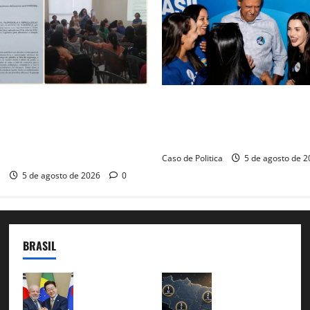
de audiência pública na
Barreiras recebe Cinthya Mar
arreiras sobre crise na
Barbosa em dia marcado pelo
 monitora compromissos da
força feminina
Caso de Politica
5 de agosto de 
a
5 de agosto de 2026
0
BRASIL
Brasil e
51
Coreia
candidat