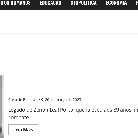
EITOS HUMANOS
EDUCAÇÃO
GEOPOLÍTICA
ECONOMIA
Paratinga se despede de Zenon Leal Porto, ex-prefeito e figura h
Caso de Política
26 de março de 2025
Legado de Zenon Leal Porto, que faleceu aos 89 anos, i
combate...
Read
Leia Mais
more
about