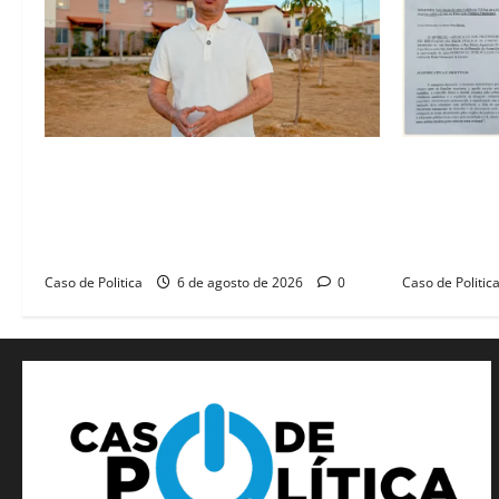
“Uma casa é o começo de uma nova
SINPROFE pe
história”: Tito celebra avanço de 500
Câmara de B
novas moradias na Vila Amorim e o
educação e
legado habitacional em Barreiras
SEDUC
Caso de Politica
6 de agosto de 2026
0
Caso de Politic