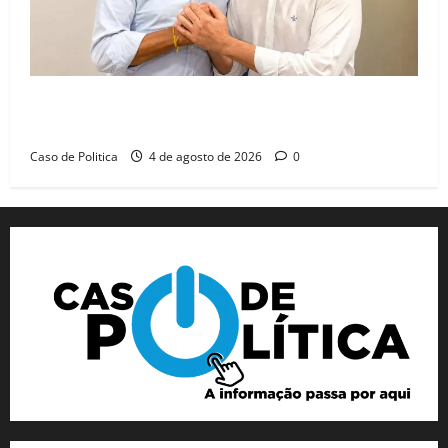
Jerônimo tem 57% de aprovação e 52% defendem
reeleição para 2026, aponta Pesquisa Quaest
Caso de Politica
4 de agosto de 2026
0