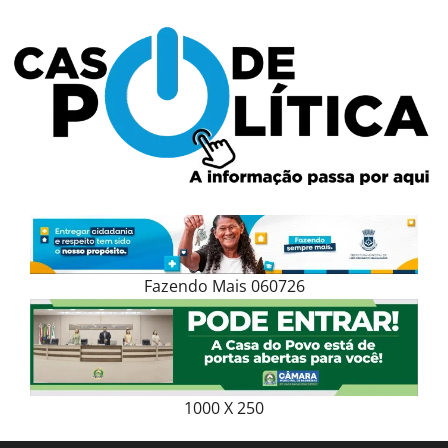
Skip
to
content
Fazendo Mais 060726
1000 X 250