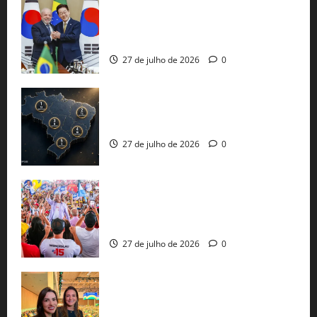
Brasil e Coreia do Sul selam pacto sobre
minerais estratégicos em resposta ao
protecionismo global
27 de julho de 2026
0
51 candidaturas aos governos estaduais
já estão oficializadas
27 de julho de 2026
0
Jerônimo Rodrigues conclui PGP com
30 mil propostas e prepara entrega de
pautas a Lula
27 de julho de 2026
0
Cinthya Marabá e Roberta Roma
representam a Bahia na convenção
nacional do PL em São Paulo