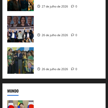
27 de julho de 2026
0
Com Lula e Alckmin, PT oficializa Haddad
ao governo de SP e nacionaliza disputa
26 de julho de 2026
0
Sem vice, Flávio Bolsonaro oficializa
candidatura sob a sombra de ausências
e as bênçãos de uma IA
26 de julho de 2026
0
MUNDO
Brasil e Coreia do Sul selam pacto sobre