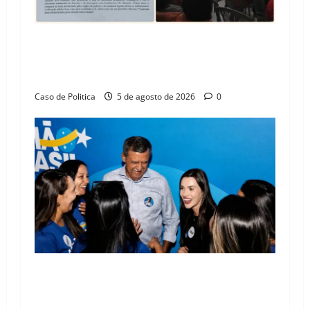
SINPROFE pede audiência pública na Câmara de
Barreiras sobre crise na educação e monitora
compromissos da SEDUC
Caso de Politica
5 de agosto de 2026
0
Barreiras recebe Cinthya Marabá e Zito
Barbosa em dia marcado pelo diálogo e força
feminina