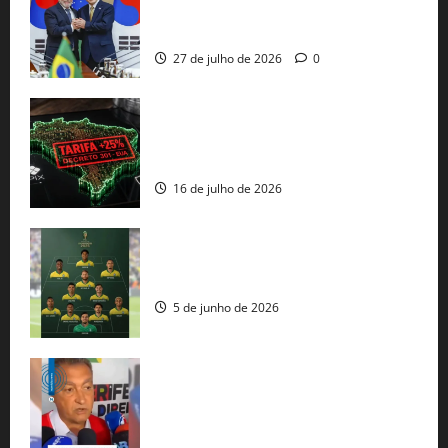
minerais estratégicos em resposta ao
protecionismo global
27 de julho de 2026
0
EUA taxam Brasil em 25%: Pix e
regulação digital motivam “guerra
comercial” de Washington
16 de julho de 2026
Veja datas e horários dos jogos da
seleção brasileira na Copa do Mundo
5 de junho de 2026
Rui Costa cobra ação dos EUA contra
tráfico de armas e afirma que 80% dos
fuzis apreendidos no Brasil têm origem
americana