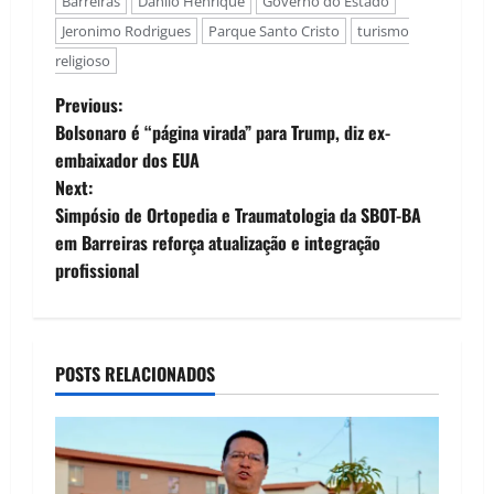
Barreiras
Danilo Henrique
Governo do Estado
Jeronimo Rodrigues
Parque Santo Cristo
turismo
religioso
P
Previous:
Bolsonaro é “página virada” para Trump, diz ex-
o
embaixador dos EUA
Next:
s
Simpósio de Ortopedia e Traumatologia da SBOT-BA
t
em Barreiras reforça atualização e integração
profissional
n
a
POSTS RELACIONADOS
v
i
g